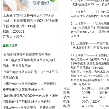
7. 上海新宁———超大的阳
镁棒直径达到15mm，长度
8. 上海新宁———良好的电
上海新宁热能设备有限公司市场部
电器元件均采购国内***高品牌
地址：上海市普陀区交通路4703弄李
9. 上海新宁———动力电源
子园商务区6号1305室
动力电源线采用的是硅胶编织
邮编：200331
定电压在600V左右，采用
安全性。
联系人：程先生
10. 上海新宁———牢固可
技术文章
热水器控制柜内配置有总地
告别小容量热水器频繁断热水痛点：
·
11.上海新宁———安全性能
每组电热元件均配有380V
200升电热水器如何满足全屋多点同时
220V的控制线路配置有漏电
用水、无需反复等待
配有牢固可靠的接地总成。
500升电热水器安装注意：这5个细节不
配有压力控制器，当热水器内
·
配有低水位防干烧传感器，当
注意就白装
机械型TP阀超温超压保护。
455升电热水器维护保养，内胆除垢镁
·
300升电热水器
项目
NP300-3
NP300
棒更换电路故障排查维修方法
容量
300升
300升
如何选择适配的1000升电热水器？场景
·
功率
3kw
5kw
用量适配技巧与日常维护方法详解
电压
380V / 220V
电流
4.5/12A
7.5/20
60kw电热水器安装要点，避开这些误
·