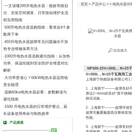
首页
>
产品中心
> >
电热水器功率（
一文读懂200升电热水器：能效等级划
·
分、安装空间测算、日常除垢维护全流
程实用指南
500升电热水器选购指南：看准这4个参
·
数再下单
455升电热水器故障常见问题漏水不加
·
热专业维修保养方法
点击放大
1000升电热水器选购避坑指南：从加热
·
功率、保温性能到安全防护全维度对比
NP300-25V=300L，N
解析
V=300L，N=25千瓦商用工
大功率更省心？60kW电热水器适用场
·
上海新宁热能设备有限公司1 3 9 1 
景全梳理
1. 上海新宁———超厚良好
选购60kw电热水器必看：参数解读与
·
厚达2~4mm的良好*度不锈钢
静压试验。
避坑指南
1500 升电热水器的日常维护要点，延
·
2. 上海新宁———超厚环
超厚无氟聚氨脂高压整体发泡，发泡
长设备使用寿命与制热效率
性能。
产品搜索
3. 上海新宁———超厚良好
美观耐用，防水防腐。户外户