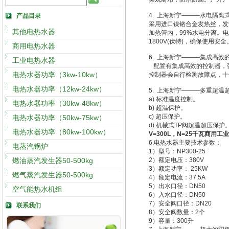
4. 上海新宁———水电隔离
产品目录
采用进口镍铬合金发热丝，发热
其他电热水器
加热管内，99%水电分离。电
1800V(伏特)，确保使用安全
商用电热水器
6. 上海新宁———集成高效
工业电热水器
配置有集成高效的控制器，强
电热水器功率（3kw-10kw）
控制器会自行检测故障点，十
电热水器功率（12kw-24kw）
5. 上海新宁———多重超温
a) 标准温度控制。
电热水器功率（30kw-48kw）
b) 超温保护。
c) 超压保护。
电热水器功率（50kw-75kw）
d) 机械式TP阀超温超压保护
电热水器功率（80kw-100kw）
V=300L，N=25千瓦商用工
6.电热水器主要技术参数：
电蒸汽锅炉
1）型号：NP300-25
燃油蒸汽发生器50-500kg
2）额定电压：380V
3）额定功率： 25KW
燃气蒸汽发生器50-500kg
4）额定电流：37.5A
5）出水口径：DN50
空气能热水机组
6）入水口径：DN50
7）安全阀口径：DN20
联系我们
8）安全阀数量：2个
9）容量：300升