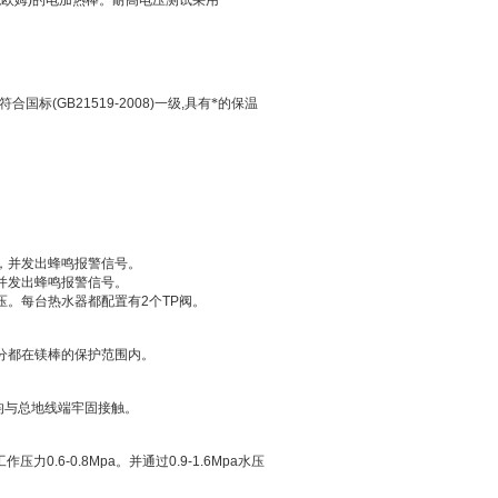
兆欧姆
)
的电加热棒。耐高电压测试采用
符合国标
(GB21519-2008)
一级
,
具有*的保温
，并发出蜂鸣报警信号。
并发出蜂鸣报警信号。
压。每台热水器都配置有
2
个
TP
阀。
分都在镁棒的保护范围内。
均与总地线端牢固接触。
工作压力
0.6-0.8Mpa
。并通过
0.9-1.6Mpa
水压