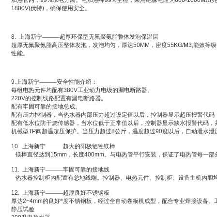
加热管内，
99%
水电分离。电加热棒
99%
全检，采用绝缘电阻为
600-1000M
Ω
(
1800V(
伏特
)
，确保使用安全。
8.
上海新宁———超厚环保型无氟聚氨脂整体发泡保温层
超厚无氟聚氨脂高压整体发泡，发泡均匀，厚达
50MM
，密度
55KG/M3,
能效等级
性能。
9.
上海新宁———安全性能介绍：
每组电热元件均配有
380V
工业动力电级的漏电断路器。
220V
的控制线路配置有漏电断路器。
配有牢固可靠的接地总成。
配有压力控制器，当热水器内部压力超过设定值以后，控制器显示超压报警代码
配有低水位防干烧传感器，当水位低于正常值以后，控制器显示缺水报警代码，
机械型
TP
阀超温超压保护。当压力超过
8
公斤，温度超过
90
度以后，自动泄水泄
10.
上海新宁———超大的阳极牺牲镁棒
镁棒直径达到
15mm
，长度
400mm
。与电热管平行安装，保证了电热管每一部
11.
上海新宁———牢固可靠的接地线
热水器控制柜内配置有总地线端。控制器、电热元件、控制柜、设备主机内胆
12.
上海新宁———超厚良好不锈钢板
厚达
2~4mm
的良好*度不锈钢板，经过全自动卷板机成型，配合专业焊接设备。
静压试验