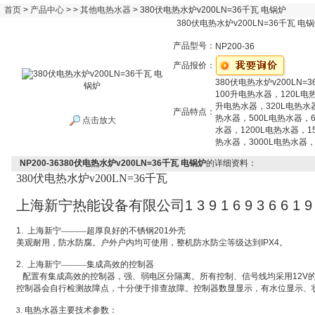
首页
>
产品中心
> >
其他电热水器
> 380伏电热水炉v200LN=36千瓦 电锅炉
380伏电热水炉v200LN=36千瓦 电
产品型号：
NP200-36
产品报价：
380伏电热水炉v200LN=
100升电热水器，120L电
升电热水器，320L电热水
产品特点：
热水器，500L电热水器，6
点击放大
水器，1200L电热水器，1
热水器，3000L电热水器，
NP200-36380伏电热水炉v200LN=36千瓦 电锅炉
的详细资料：
380
伏电热水炉v200LN=36千瓦
上海新宁热能设备有限公司
1 3 9 1 6 9 3 6 6 1 9
1.
上海新宁———超厚良好的不锈钢
201
外壳
美观耐用，防水防腐。户外户内均可使用，整机防水防尘等级达到
IPX4
。
2.
上海新宁———集成高效的控制器
配置有集成高效的控制器，强、弱电区分隔离。所有控制、信号线均采用
12V
控制器会自行检测故障点，十分便于排查故障。控制器数显显示，有水位显示、
3
.
电热水器主要技术参数：