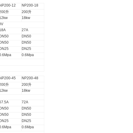
NP200-12
NP200-18
200
升
200
升
12kw
18kw
0V
18A
27A
DN50
DN50
DN50
DN50
DN25
DN25
0.6Mpa
0.6Mpa
NP200-45
NP200-48
200
升
200
升
12kw
18kw
67.5A
72A
DN50
DN50
DN50
DN50
DN25
DN25
0.6Mpa
0.6Mpa