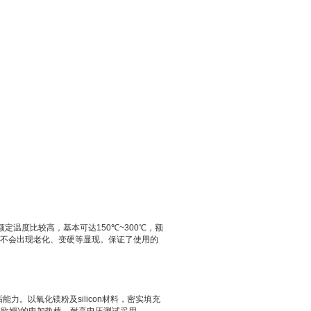
额定温度比较高，基本可达
150
℃
~300
℃，额
不会出现老化、变硬等显现。保证了使用的
垢能力。以氧化镁粉及
silicon
材料，密实填充