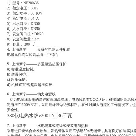
1
）型号：NP200-36
2
）额定电压：380V
3
）额定功率：36 KW
4
）额定电流：54 A
5
）出水口径：DN50
6
）入水口径：DN50
7
）安全阀口径：DN20
8
）安全阀数量：2个
9
）容量： 200 升
4.
上海新宁———良好的电器元件配置
电器元件均采购高品牌
—“
正泰
”
。
5.
上海新宁———多重超温超压保护
a)
标准温度控制。
b)
超温保护。
c)
超压保护。
d)
机械式
TP
阀超温超压保护。
6.
上海新宁———动力电源线
动力电源线采用的是硅胶编织高温线，电源线具有
CCC
认证。硅胶编织高温线
定电压在
600V
左右，采用硅橡胶做绝缘材料。在长时间大电流的工作情况下，也
安全性。
380
伏电热水炉v200LN=36千瓦
7.
上海新宁———水电隔离式绝缘式安装电加热棒
采用进口镍铬合金发热丝，发热管体采用不锈钢
304
无缝管，具有良好的防腐抗