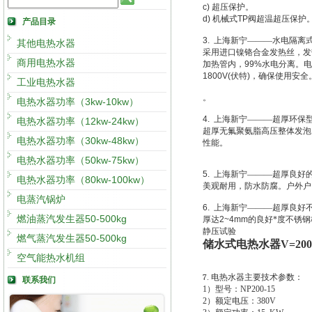
c)
超压保护。
d)
机械式
TP
阀超温超压保护
产品目录
3.
上海新宁———水电隔离
其他电热水器
采用进口镍铬合金发热丝，发
商用电热水器
加热管内，
99%
水电分离。电
1800V(
伏特
)
，确保使用安全
工业电热水器
。
电热水器功率（3kw-10kw）
4.
上海新宁———超厚环保
电热水器功率（12kw-24kw）
超厚无氟聚氨脂高压整体发泡
电热水器功率（30kw-48kw）
性能。
电热水器功率（50kw-75kw）
5.
上海新宁———超厚良好
电热水器功率（80kw-100kw）
美观耐用，防水防腐。户外户
电蒸汽锅炉
6.
上海新宁———超厚良好
燃油蒸汽发生器50-500kg
厚达
2~4mm
的良好*度不锈
静压试验
燃气蒸汽发生器50-500kg
储水式电热水器V=200L
空气能热水机组
7
.
电热水器主要技术参数：
联系我们
1
）型号：NP200-15
2
）额定电压：380V