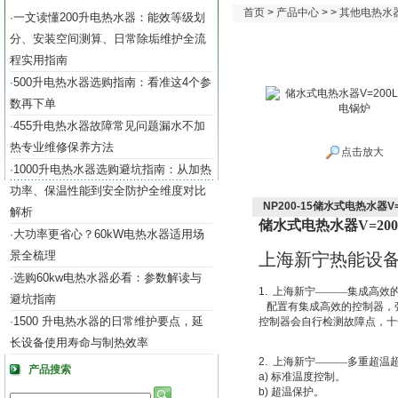
首页
>
产品中心
> >
其他电热水
一文读懂200升电热水器：能效等级划
·
分、安装空间测算、日常除垢维护全流
程实用指南
500升电热水器选购指南：看准这4个参
·
数再下单
455升电热水器故障常见问题漏水不加
·
热专业维修保养方法
点击放大
1000升电热水器选购避坑指南：从加热
·
功率、保温性能到安全防护全维度对比
NP200-15储水式电热水器V=
解析
储水式电热水器V=200L
大功率更省心？60kW电热水器适用场
·
景全梳理
上海新宁热能设
选购60kw电热水器必看：参数解读与
·
1.
上海新宁———集成高效
避坑指南
配置有集成高效的控制器，
1500 升电热水器的日常维护要点，延
·
控制器会自行检测故障点，十
长设备使用寿命与制热效率
2.
上海新宁———多重超温
产品搜索
a)
标准温度控制。
b)
超温保护。