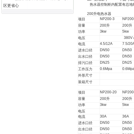
热水器控制柜内配置有总地
区更省心
200
升
电热水器
NP200-3
NP200
项目
容量
200
升
200
升
3kw
5kw
功率
380V 
电压
4.5/12A
7.5/20
电流
DN50
DN50
进水口径
DN50
DN50
出水口径
DN25
DN25
排污口径
0.6Mpa
0.6Mp
工作压力
外形尺寸
装箱尺寸
NP200-20
NP200
项目
容量
200
升
200
升
3kw
5kw
功率
电压
30A
36A
电流
DN50
DN50
进水口径
DN50
DN50
出水口径