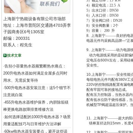
3
）额定功率：15 KW
4
）额定电流：22.5 A
5
）出水口径：DN50
6
）入水口径：DN50
上海新宁热能设备有限公司市场部
7
）安全阀口径：DN20
地址：上海市普陀区交通路4703弄李
8
）安全阀数量：2个
9
）容量： 200 升
子园商务区6号1305室
8.
上海新宁———良好的电
邮编：200331
电器元件均采购高品牌
—“
正
联系人：程先生
9.
上海新宁———动力电源
动力电源线采用的是硅胶编
技术文章
定电压在
600V
左右，采用硅
安全性。
告别小容量热水器频繁断热水痛点：
·
200升电热水器如何满足全屋多点同时
10.
上海新宁———安全性能
每组电热元件均配有
380V
工
用水、无需反复等待
220V
的控制线路配置有漏电
500升电热水器安装注意：这5个细节不
·
配有牢固可靠的接地总成。
注意就白装
配有压力控制器，当热水器内
配有低水位防干烧传感器，当
455升电热水器维护保养，内胆除垢镁
·
机械型
TP
阀超温超压保护。
棒更换电路故障排查维修方法
如何选择适配的1000升电热水器？场景
·
11.
上海新宁———超大的阳
镁棒直径达到
15mm
，长度
用量适配技巧与日常维护方法详解
60kw电热水器安装要点，避开这些误
·
12.
上海新宁———牢固可靠