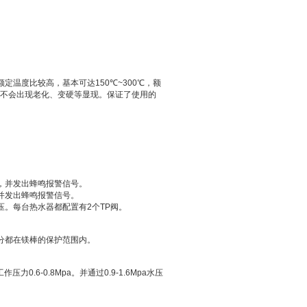
额定温度比较高，基本可达
150
℃
~300
℃，额
不会出现老化、变硬等显现。保证了使用的
，并发出蜂鸣报警信号。
并发出蜂鸣报警信号。
压。每台热水器都配置有
2
个
TP
阀。
分都在镁棒的保护范围内。
工作压力
0.6-0.8Mpa
。并通过
0.9-1.6Mpa
水压