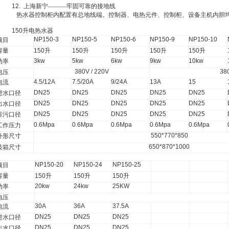
12.
上海新宁———牢固可靠的接地线
热水器控制柜内配置有总地线端。控制器、电热元件、控制柜、设备主机内胆
150
升电热水器
NP150-3
NP150-5
NP150-6
NP150-9
NP150-10
项目
容量
150
升
150
升
150
升
150
升
150
升
3kw
5kw
6kw
9kw
10kw
功率
380V / 220V
38
电压
4.5/12A
7.5/20A
9/24A
13A
15
电流
DN25
DN25
DN25
DN25
DN25
进水口径
DN25
DN25
DN25
DN25
DN25
出水口径
DN25
DN25
DN25
DN25
DN25
排污口径
0.6Mpa
0.6Mpa
0.6Mpa
0.6Mpa
0.6Mpa
工作压力
550*770*850
外形尺寸
650*870*1000
装箱尺寸
NP150-20
NP150-24
NP150-25
项目
容量
150
升
150
升
150
升
20kw
24kw
25KW
功率
电压
30A
36A
37.5A
电流
DN25
DN25
DN25
进水口径
DN25
DN25
DN25
出水口径