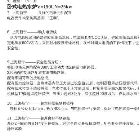
9
）容量： 150 升
卧式电热水炉V=150LN=25kw
7.
上海新宁———良好的电器元件配置
电器元件均采购高品牌
—“
正泰
”
。
8.
上海新宁———动力电源线
动力电源线采用的是硅胶编织高温线，电源线具有
CCC
认证。硅胶编织高温线
定电压在
600V
左右，采用硅橡胶做绝缘材料。在长时间大电流的工作情况下，也
安全性。
9.
上海新宁———安全性能介绍：
每组电热元件均配有
380V
工业动力电级的漏电断路器。
220V
的控制线路配置有漏电断路器。
配有牢固可靠的接地总成。
配有压力控制器，当热水器内部压力超过设定值以后，控制器显示超压报警代码
配有低水位防干烧传感器，当水位低于正常值以后，控制器显示缺水报警代码，
机械型
TP
阀超温超压保护。当压力超过
8
公斤，温度超过
90
度以后，自动泄水泄
10.
上海新宁———超大的阳极牺牲镁棒
镁棒直径达到
15mm
，长度
400mm
。与电热管平行安装，保证了电热管每一部
11.
上海新宁———超厚良好不锈钢板
厚达
2~4mm
的良好*度不锈钢板，经过全自动卷板机成型，配合专业焊接设备。
静压试验