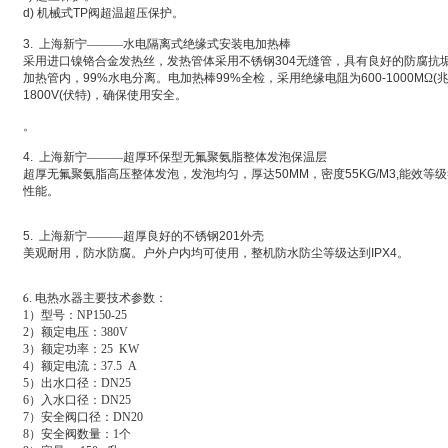
d)
机械式
TP
阀超温超压保护。
3.
上海新宁———水电隔离式绝缘式安装电加热棒
采用进口镍铬合金发热丝，发热管体采用不锈钢
304
无缝管，具有良好的防腐抗
加热管内，
99%
水电分离。电加热棒
99%
全检，采用绝缘电阻为
600-1000M
Ω
(
1800V(
伏特
)
，确保使用安全。
。
4.
上海新宁———超厚环保型无氟聚氨脂整体发泡保温层
超厚无氟聚氨脂高压整体发泡，发泡均匀，厚达
50MM
，密度
55KG/M3,
能效等级
性能。
5.
上海新宁———超厚良好的不锈钢
201
外壳
美观耐用，防水防腐。户外户内均可使用，整机防水防尘等级达到
IPX4
。
6
.
电热水器主要技术参数：
1
）型号：NP150-25
2
）额定电压：380V
3
）额定功率：25 KW
4
）额定电流：37.5 A
5
）出水口径：DN25
6
）入水口径：DN25
7
）安全阀口径：DN20
8
）安全阀数量：1个