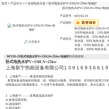
首页
>
产品中心
> >
其他电热水器
> 卧式电热水炉V=150LN=25kw 电锅炉
卧式电热水炉V=150LN=25kw 电锅
产品型号：
NP150-25
产品报价：
卧式电热水炉V=150LN=2
100升电热水器，120L电
升电热水器，320L电热水
产品特点：
热水器，500L电热水器，6
点击放大
水器，1200L电热水器，1
热水器，3000L电热水器，
NP150-25卧式电热水炉V=150LN=25kw 电锅炉
的详细资料：
卧式电热水炉V=150LN=25kw
上海新宁热能设备有限公司
1 3 9 1 6 9 3 6 6 1 9
1.
上海新宁———集成高效的控制器
配置有集成高效的控制器，强、弱电区分隔离。所有控制、信号线均采用
12V
控制器会自行检测故障点，十分便于排查故障。控制器数显显示，有水位显示、
2.
上海新宁———多重超温超压保护
a)
标准温度控制。
b)
超温保护。
c)
超压保护。