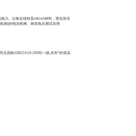
垢能力。以氧化镁粉及
silicon
材料，密实填充
兆欧姆
)
的电加热棒。耐高电压测试采用
符合国标
(GB21519-2008)
一级
,
具有*的保温