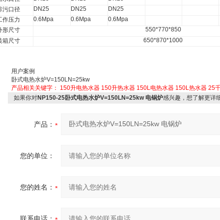
DN25
DN25
DN25
排污口径
0.6Mpa
0.6Mpa
0.6Mpa
工作压力
550*770*850
外形尺寸
650*870*1000
装箱尺寸
用户案例
卧式电热水炉
V=150LN=25kw
产品相关关键字：
150升电热水器
150升热水器
150L电热水器
150L热水器
25
如果你对
NP150-25卧式电热水炉V=150LN=25kw 电锅炉
感兴趣，想了解更详
产品：
您的单位：
您的姓名：
联系电话：