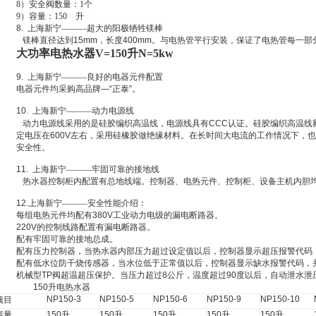
8
）安全阀数量：1个
9
）容量：150 升
8.
上海新宁———超大的阳极牺牲镁棒
镁棒直径达到
15mm
，长度
400mm
。与电热管平行安装，保证了电热管每一部
大功率电热水器V=150升N=5kw
9.
上海新宁———良好的电器元件配置
电器元件均采购高品牌
—“
正泰
”
。
10.
上海新宁———动力电源线
动力电源线采用的是硅胶编织高温线，电源线具有
CCC
认证。硅胶编织高温线
定电压在
600V
左右，采用硅橡胶做绝缘材料。在长时间大电流的工作情况下，也
安全性。
11.
上海新宁———牢固可靠的接地线
热水器控制柜内配置有总地线端。控制器、电热元件、控制柜、设备主机内胆
12.
上海新宁———安全性能介绍：
每组电热元件均配有
380V
工业动力电级的漏电断路器。
220V
的控制线路配置有漏电断路器。
配有牢固可靠的接地总成。
配有压力控制器，当热水器内部压力超过设定值以后，控制器显示超压报警代码
配有低水位防干烧传感器，当水位低于正常值以后，控制器显示缺水报警代码，
机械型
TP
阀超温超压保护。当压力超过
8
公斤，温度超过
90
度以后，自动泄水泄
150
升电热水器
NP150-3
NP150-5
NP150-6
NP150-9
NP150-10
项目
容量
150
升
150
升
150
升
150
升
150
升