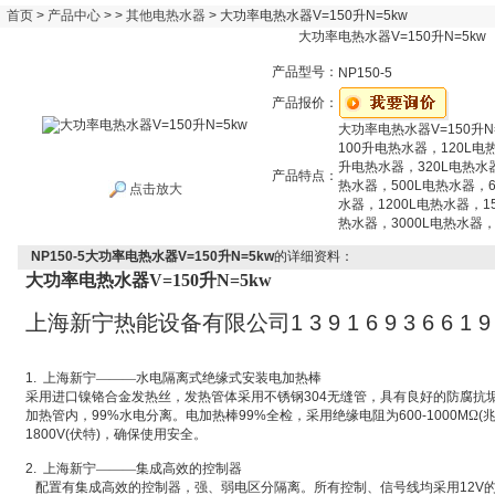
首页
>
产品中心
> >
其他电热水器
> 大功率电热水器V=150升N=5kw
大功率电热水器V=150升N=5kw
产品型号：
NP150-5
产品报价：
大功率电热水器V=150升N=
100升电热水器，120L电
升电热水器，320L电热水
产品特点：
热水器，500L电热水器，6
点击放大
水器，1200L电热水器，1
热水器，3000L电热水器，
NP150-5大功率电热水器V=150升N=5kw
的详细资料：
大功率电热水器V=150升N=5kw
上海新宁热能设备有限公司
1 3 9 1 6 9 3 6 6 1 9
1.
上海新宁———水电隔离式绝缘式安装电加热棒
采用进口镍铬合金发热丝，发热管体采用不锈钢
304
无缝管，具有良好的防腐抗
加热管内，
99%
水电分离。电加热棒
99%
全检，采用绝缘电阻为
600-1000M
Ω
(
1800V(
伏特
)
，确保使用安全。
2.
上海新宁———集成高效的控制器
配置有集成高效的控制器，强、弱电区分隔离。所有控制、信号线均采用
12V