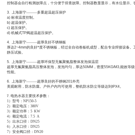
控制器会自行检测故障点，十分便于排查故障。控制器数显显示，有水位显示、
3.
上海新宁———多重超温超压保护
a)
标准温度控制。
b)
超温保护。
c)
超压保护。
d)
机械式
TP
阀超温超压保护。
4.
上海新宁———超厚良好不锈钢板
厚达
2~4mm
的良好*度不锈钢板，经过全自动卷板机成型，配合专业焊接设备。
静压试验。
5.
上海新宁———超厚环保型无氟聚氨脂整体发泡保温层
超厚无氟聚氨脂高压整体发泡，发泡均匀，厚达
50MM
，密度
55KG/M3,
能效等级
性能。
6.
上海新宁———超厚良好的不锈钢
201
外壳
美观耐用，防水防腐。户外户内均可使用，整机防水防尘等级达到
IPX4
。
7
.
电热水器主要技术参数：
1
）型号：NP150-5
2
）额定电压：380V
3
）额定功率：5 KW
4
）额定电流：7.5 A
5
）出水口径：DN25
6
）入水口径：DN25
7
）安全阀口径：DN20