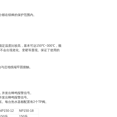
分都在镁棒的保护范围内。
额定温度比较高，基本可达
150
℃
~300
℃，额
不会出现老化、变硬等显现。保证了使用的
均与总地线端牢固接触。
，并发出蜂鸣报警信号。
并发出蜂鸣报警信号。
压。每台热水器都配置有
2
个
TP
阀。
NP150-12
NP150-18
150
升
150
升