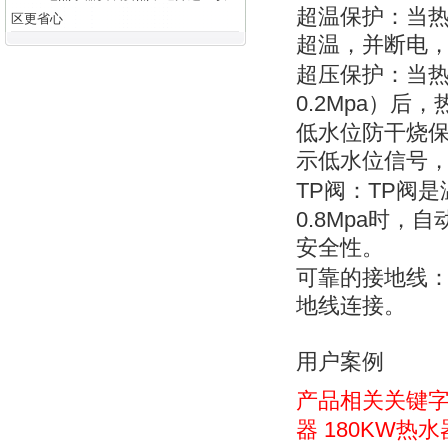
超温保护：当
区更省心
超温，并断电
超压保护：当
0.2Mpa
）后，
低水位防干烧保
示低水位信号
TP
TP
阀：
阀是
0.8Mpa
时，自
安全性。
可靠的接地线
地线连接。
用户案例
产品相关关键
器
180KW热水