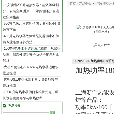
首页
>
产品中心
> >
其他电热水
一文读懂200升电热水器：能效等级划
·
分、安装空间测算、日常除垢维护全流
程实用指南
500升电热水器选购指南：看准这4个参
·
数再下单
455升电热水器故障常见问题漏水不加
·
热专业维修保养方法
点击放大
1000升电热水器选购避坑指南：从加热
·
功率、保温性能到安全防护全维度对比
解析
CNP-180D加热功率18
大功率更省心？60kW电热水器适用场
·
加热功率1
景全梳理
选购60kw电热水器必看：参数解读与
·
避坑指南
上海新宁热能
1500 升电热水器的日常维护要点，延
·
长设备使用寿命与制热效率
炉等产品：
产品搜索
5kw-100
功率
千