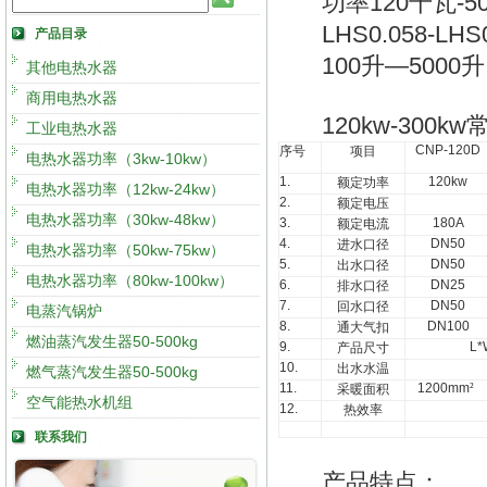
120
-5
功率
千瓦
LHS0.058-LHS
产品目录
100
—5000
升
升
其他电热水器
商用电热水器
120kw-300kw
工业电热水器
CNP-120D
序号
项目
电热水器功率（3kw-10kw）
1.
120kw
额定功率
电热水器功率（12kw-24kw）
2.
额定电压
电热水器功率（30kw-48kw）
3.
180A
额定电流
4.
DN50
进水口径
电热水器功率（50kw-75kw）
5.
DN50
出水口径
电热水器功率（80kw-100kw）
6.
DN25
排水口径
7.
DN50
回水口径
电蒸汽锅炉
8.
DN100
通大气扣
燃油蒸汽发生器50-500kg
9.
L*
产品尺寸
10.
出水水温
燃气蒸汽发生器50-500kg
11.
1200mm
²
采暖面积
空气能热水机组
12.
热效率
联系我们
产品特点：