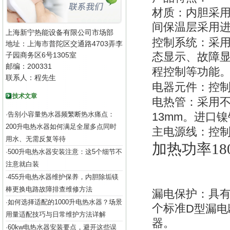
材质：内胆采
间保温层采用
上海新宁热能设备有限公司市场部
控制系统：采
地址：上海市普陀区交通路4703弄李
子园商务区6号1305室
态显示、故障
邮编：200331
程控制等功能
联系人：程先生
电器元件：控
技术文章
电热管：采用
告别小容量热水器频繁断热水痛点：
13mm
·
。进口镍
200升电热水器如何满足全屋多点同时
主电源线：控
用水、无需反复等待
加热功率1
500升电热水器安装注意：这5个细节不
·
注意就白装
455升电热水器维护保养，内胆除垢镁
·
棒更换电路故障排查维修方法
漏电保护：具
如何选择适配的1000升电热水器？场景
·
个标准
D
型漏电
用量适配技巧与日常维护方法详解
器。
60kw电热水器安装要点，避开这些误
·