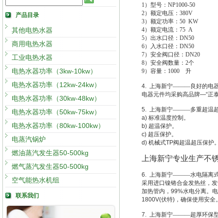
1
）型号：NP1000-50
2
）额定电压：380V
产品目录
3
）额定功率：50 KW
其他电热水器
4
）额定电流：75 A
5
）出水口径：DN50
商用电热水器
6
）入水口径：DN50
7
）安全阀口径：DN20
工业电热水器
8
）安全阀数量：2个
电热水器功率（3kw-10kw）
9
）容量：1000 升
电热水器功率（12kw-24kw）
4.
上海新宁———良好的电
电器元件均采购高品牌
—“
正
电热水器功率（30kw-48kw）
5.
上海新宁———多重超温
电热水器功率（50kw-75kw）
a)
标准温度控制。
电热水器功率（80kw-100kw）
b)
超温保护。
c)
超压保护。
电蒸汽锅炉
d)
机械式
TP
阀超温超压保护
燃油蒸汽发生器50-500kg
上海新宁专业生产不
燃气蒸汽发生器50-500kg
6.
上海新宁———水电隔离
空气能热水机组
采用进口镍铬合金发热丝，发
加热管内，
99%
水电分离。电
联系我们
1800V(
伏特
)
，确保使用安全
7.
上海新宁———超厚环保