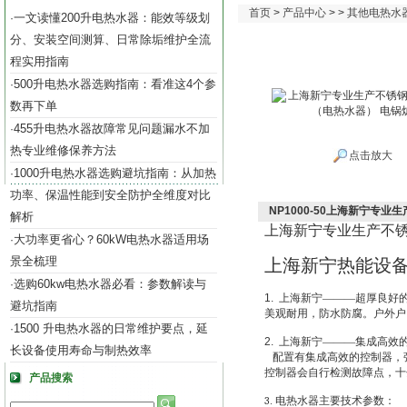
首页
>
产品中心
> >
其他电热水
一文读懂200升电热水器：能效等级划
·
分、安装空间测算、日常除垢维护全流
程实用指南
500升电热水器选购指南：看准这4个参
·
数再下单
455升电热水器故障常见问题漏水不加
·
热专业维修保养方法
点击放大
1000升电热水器选购避坑指南：从加热
·
功率、保温性能到安全防护全维度对比
NP1000-50上海新宁专
解析
上海新宁专业生产不
大功率更省心？60kW电热水器适用场
·
景全梳理
上海新宁热能设
选购60kw电热水器必看：参数解读与
·
1.
上海新宁———超厚良好
避坑指南
美观耐用，防水防腐。户外户
1500 升电热水器的日常维护要点，延
·
2.
上海新宁———集成高效
长设备使用寿命与制热效率
配置有集成高效的控制器，
控制器会自行检测故障点，十
产品搜索
3
.
电热水器主要技术参数：