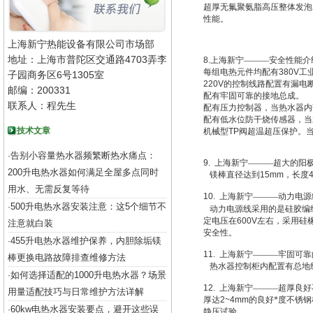
超厚无氟聚氨脂高压整体发泡
性能。
上海新宁热能设备有限公司市场部
地址：上海市普陀区交通路4703弄李
8.
上海新宁———安全性能介
每组电热元件均配有
380V
工
子园商务区6号1305室
220V
的控制线路配置有漏电
邮编：200331
配有牢固可靠的接地总成。
联系人：程先生
配有压力控制器，当热水器内
配有低水位防干烧传感器，当
技术文章
机械型
TP
阀超温超压保护。
告别小容量热水器频繁断热水痛点：
·
9.
上海新宁———超大的阳
200升电热水器如何满足全屋多点同时
镁棒直径达到
15mm
，长度
用水、无需反复等待
10.
上海新宁———动力电源
500升电热水器安装注意：这5个细节不
·
动力电源线采用的是硅胶编
定电压在
600V
左右，采用硅
注意就白装
安全性。
455升电热水器维护保养，内胆除垢镁
·
11.
上海新宁———牢固可靠
棒更换电路故障排查维修方法
热水器控制柜内配置有总地
如何选择适配的1000升电热水器？场景
·
12.
上海新宁———超厚良好
用量适配技巧与日常维护方法详解
厚达
2~4mm
的良好*度不锈
60kw电热水器安装要点，避开这些误
·
静压试验