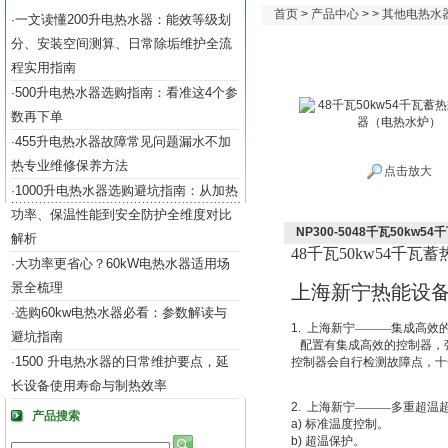
首页
>
产品中心
> >
其他电热水
一文读懂200升电热水器：能效等级划
·
分、安装空间测算、日常除垢维护全流
程实用指南
500升电热水器选购指南：看准这4个参
·
数再下单
455升电热水器故障常见问题漏水不加
·
热专业维修保养方法
点击放大
1000升电热水器选购避坑指南：从加热
·
功率、保温性能到安全防护全维度对比
NP300-5048千瓦50k
解析
48
千瓦50kw54千瓦
大功率更省心？60kW电热水器适用场
·
景全梳理
上海新宁热能设
选购60kw电热水器必看：参数解读与
·
1.
上海新宁———集成高效
避坑指南
配置有集成高效的控制器，
1500 升电热水器的日常维护要点，延
·
控制器会自行检测故障点，十
长设备使用寿命与制热效率
2.
上海新宁———多重超温
产品搜索
a)
标准温度控制。
b)
超温保护。