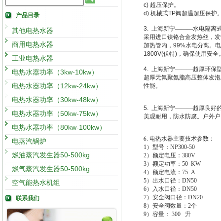
c)
超压保护。
d)
机械式
TP
阀超温超压保护
产品目录
3.
上海新宁———水电隔离
其他电热水器
采用进口镍铬合金发热丝，发
商用电热水器
加热管内，
99%
水电分离。电
1800V(
伏特
)
，确保使用安全
工业电热水器
4.
上海新宁———超厚环保
电热水器功率（3kw-10kw）
超厚无氟聚氨脂高压整体发泡
电热水器功率（12kw-24kw）
性能。
电热水器功率（30kw-48kw）
5.
上海新宁———超厚良好
电热水器功率（50kw-75kw）
美观耐用，防水防腐。户外户
电热水器功率（80kw-100kw）
6
.
电热水器主要技术参数：
电蒸汽锅炉
1
）型号：NP300-50
燃油蒸汽发生器50-500kg
2
）额定电压：380V
3
）额定功率：50 KW
燃气蒸汽发生器50-500kg
4
）额定电流：75 A
5
）出水口径：DN50
空气能热水机组
6
）入水口径：DN50
7
）安全阀口径：DN20
联系我们
8
）安全阀数量：2个
9
）容量： 300 升