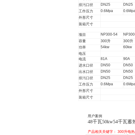
DN25
DN25
排污口径
0.6Mpa
0.6Mp
工作压力
外形尺寸
装箱尺寸
NP300-54
NP300
项目
容量
300
升
300
升
54kw
60kw
功率
电压
81A
90A
电流
DN50
DN50
进水口径
DN50
DN50
出水口径
DN25
DN25
排污口径
0.6Mpa
0.6Mp
工作压力
外形尺寸
装箱尺寸
用户案例
48
千瓦50kw54千瓦
产品相关关键字：
300升电