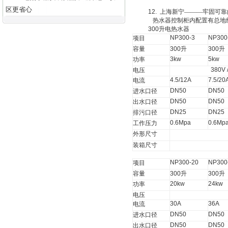
区更省心
12.
上海新宁———牢固可靠
热水器控制柜内配置有总地
300
升
电热水器
NP300-3
NP300
项目
容量
300
升
300
升
3kw
5kw
功率
380V 
电压
4.5/12A
7.5/20
电流
DN50
DN50
进水口径
DN50
DN50
出水口径
DN25
DN25
排污口径
0.6Mpa
0.6Mp
工作压力
外形尺寸
装箱尺寸
NP300-20
NP300
项目
容量
300
升
300
升
20kw
24kw
功率
电压
30A
36A
电流
DN50
DN50
进水口径
DN50
DN50
出水口径