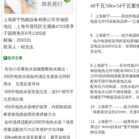
48
千瓦50kw54千瓦
7.
上海新宁———良好的电
上海新宁热能设备有限公司市场部
电器元件均采购高品牌
—“
正
地址：上海市普陀区交通路4703弄李
子园商务区6号1305室
8.
上海新宁———动力电源
邮编：200331
动力电源线采用的是硅胶编
定电压在
600V
左右，采用硅
联系人：程先生
安全性。
技术文章
9.
上海新宁———安全性能介
告别小容量热水器频繁断热水痛点：
·
每组电热元件均配有
380V
工
220V
的控制线路配置有漏电
200升电热水器如何满足全屋多点同时
配有牢固可靠的接地总成。
用水、无需反复等待
配有压力控制器，当热水器内
500升电热水器安装注意：这5个细节不
·
配有低水位防干烧传感器，当
机械型
TP
阀超温超压保护。
注意就白装
455升电热水器维护保养，内胆除垢镁
10.
上海新宁———超大的阳
·
镁棒直径达到
15mm
，长度
棒更换电路故障排查维修方法
11.
上海新宁———超厚良好
如何选择适配的1000升电热水器？场景
·
厚达
2~4mm
的良好*度不锈
用量适配技巧与日常维护方法详解
静压试验
60kw电热水器安装要点，避开这些误
·