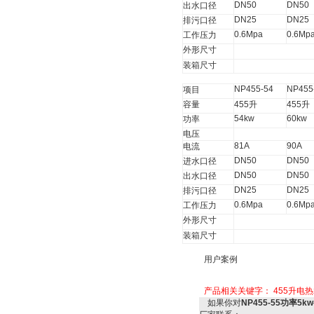
DN50
DN50
出水口径
DN25
DN25
排污口径
0.6Mpa
0.6Mp
工作压力
外形尺寸
装箱尺寸
NP455-54
NP455
项目
容量
455
升
455
升
54kw
60kw
功率
电压
81A
90A
电流
DN50
DN50
进水口径
DN50
DN50
出水口径
DN25
DN25
排污口径
0.6Mpa
0.6Mp
工作压力
外形尺寸
装箱尺寸
用户案例
产品相关关键字：
455升电
如果你对
NP455-55功率