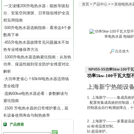
首页
>
产品中心
> >
其他电热水
一文读懂200升电热水器：能效等级划
·
分、安装空间测算、日常除垢维护全流
程实用指南
500升电热水器选购指南：看准这4个参
·
数再下单
455升电热水器故障常见问题漏水不加
·
热专业维修保养方法
点击放大
1000升电热水器选购避坑指南：从加热
·
功率、保温性能到安全防护全维度对比
NP455-55功率5kw-1
解析
功率5kw-100千瓦大
大功率更省心？60kW电热水器适用场
·
上海新宁热能设
景全梳理
选购60kw电热水器必看：参数解读与
·
1.
上海新宁———集成高效
避坑指南
配置有集成高效的控制器，
控制器会自行检测故障点，十
1500 升电热水器的日常维护要点，延
·
长设备使用寿命与制热效率
2.
上海新宁———多重超温
产品搜索
a)
标准温度控制。
b)
超温保护。