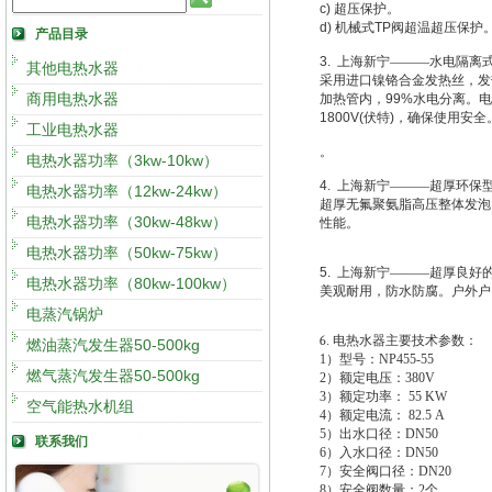
c)
超压保护。
d)
机械式
TP
阀超温超压保护
产品目录
3.
上海新宁———水电隔离
其他电热水器
采用进口镍铬合金发热丝，发
商用电热水器
加热管内，
99%
水电分离。电
1800V(
伏特
)
，确保使用安全
工业电热水器
。
电热水器功率（3kw-10kw）
4.
上海新宁———超厚环保
电热水器功率（12kw-24kw）
超厚无氟聚氨脂高压整体发泡
电热水器功率（30kw-48kw）
性能。
电热水器功率（50kw-75kw）
5.
上海新宁———超厚良好
电热水器功率（80kw-100kw）
美观耐用，防水防腐。户外户
电蒸汽锅炉
6
.
电热水器主要技术参数：
燃油蒸汽发生器50-500kg
1
）型号：NP455-55
燃气蒸汽发生器50-500kg
2
）额定电压：380V
3
）额定功率： 55 KW
空气能热水机组
4
）额定电流： 82.5 A
5
）出水口径：DN50
联系我们
6
）入水口径：DN50
7
）安全阀口径：DN20
8
）安全阀数量：2个