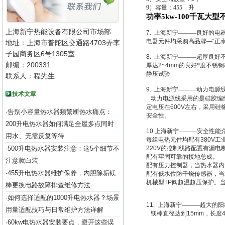
9
）容量：455 升
功率5kw-100千瓦大
上海新宁热能设备有限公司市场部
7.
上海新宁———良好的电
电器元件均采购高品牌
—“
正
地址：上海市普陀区交通路4703弄李
子园商务区6号1305室
8.
上海新宁———超厚良好
邮编：200331
厚达
2~4mm
的良好*度不锈
静压试验
联系人：程先生
9.
上海新宁———动力电源
技术文章
动力电源线采用的是硅胶编
定电压在
600V
左右，采用硅
告别小容量热水器频繁断热水痛点：
·
安全性。
200升电热水器如何满足全屋多点同时
10.
上海新宁———安全性能
用水、无需反复等待
每组电热元件均配有
380V
工
500升电热水器安装注意：这5个细节不
220V
的控制线路配置有漏电
·
配有牢固可靠的接地总成。
注意就白装
配有压力控制器，当热水器内
455升电热水器维护保养，内胆除垢镁
·
配有低水位防干烧传感器，当
机械型
TP
阀超温超压保护。
棒更换电路故障排查维修方法
如何选择适配的1000升电热水器？场景
·
11.
上海新宁———超大的阳
用量适配技巧与日常维护方法详解
镁棒直径达到
15mm
，长度
60kw电热水器安装要点，避开这些误
·