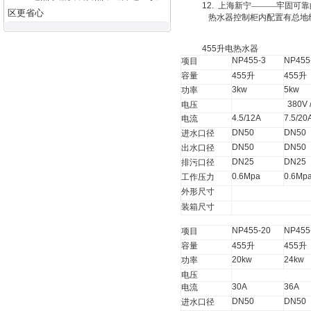
12.
上海新宁———牢固可靠
区更省心
热水器控制柜内配置有总地
455
升
电热水器
NP455-3
NP455
项目
容量
455
升
455
升
3kw
5kw
功率
380V 
电压
4.5/12A
7.5/20
电流
DN50
DN50
进水口径
DN50
DN50
出水口径
DN25
DN25
排污口径
0.6Mpa
0.6Mp
工作压力
外形尺寸
装箱尺寸
NP455-20
NP455
项目
容量
455
升
455
升
20kw
24kw
功率
电压
30A
36A
电流
DN50
DN50
进水口径