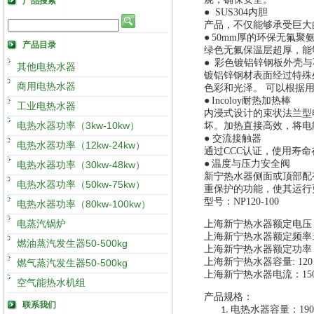
产品搜索
● SUS304内胆
产品，不仅能够承受巨大
●
50mm厚的环保无氟聚
产品目录
绿色无氟保温层超厚，能
●
彩色镀铝锌钢板外壳与
其他电热水器
镀铝锌钢材表面经过特殊
商用电热水器
色彩和光泽。 可以根据
●
Incoloy耐热加热棒
工业电热水器
内浸式设计的束状法兰型
电热水器功率（3kw-10kw）
坏。加热直接高效，将电
● 交流接触器
电热水器功率（12kw-24kw）
通过CCC认证，使用寿命在
●
温度与压力安全阀
电热水器功率（30kw-48kw）
新宁热水器侧面或顶部配
电热水器功率（50kw-75kw）
重保护的功能，使其运行更加
型号：NP120-100
电热水器功率（80kw-100kw）
电蒸汽锅炉
上海新宁热水器额定电压：
上海新宁热水器额定频率:5
燃油蒸汽发生器50-500kg
上海新宁热水器额定功率
上海新宁热水器容量:
12
燃气蒸汽发生器50-500kg
上海新宁热水器电流：
15
空气能热水机组
产品规格：
联系我们
电热水器容量：190
1.