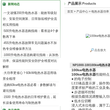
产品展示
Products
新闻动态
首页
>
产品中心
>
电热水器功率（8
一文读懂200升电热水器：能效等级划
·
分、安装空间测算、日常除垢维护全流
程实用指南
500升电热水器选购指南：看准这4个参
·
数再下单
455升电热水器故障常见问题漏水不加
·
热专业维修保养方法
点击放大
1000升电热水器选购避坑指南：从加热
·
功率、保温性能到安全防护全维度对比
NP1000-100100kw电热水
解析
100kw电热水器
大功率更省心？60kW电热水器适用场
·
100kw电热水器
性能特点
景全梳理
●
的电子控制
LED液晶显示屏，操作
选购60kw电热水器必看：参数解读与
·
度要求较严格的工业及食
避坑指南
●
步进循环控制
根据负载情况调整输入功
1500 升电热水器的日常维护要点，延
·
●
低水位切断
长设备使用寿命与制热效率
浸入式水位电极，属于工
烧，确保安全。