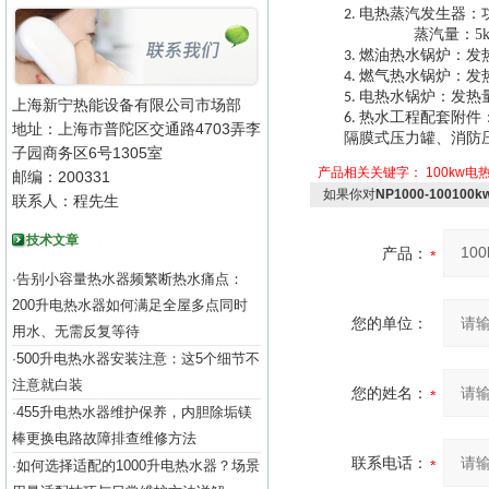
电热蒸汽发生器：功
2.
蒸汽量：5kg
燃油热水锅炉：发热量5
3.
燃气热水锅炉：发热量5
4.
电热水锅炉：发热量500
5.
上海新宁热能设备有限公司市场部
热水工程配套附件
6.
地址：上海市普陀区交通路4703弄李
隔膜式压力罐、消防
子园商务区6号1305室
产品相关关键字：
100kw电
邮编：200331
如果你对
NP1000-10010
联系人：程先生
技术文章
产品：
告别小容量热水器频繁断热水痛点：
·
200升电热水器如何满足全屋多点同时
您的单位：
用水、无需反复等待
500升电热水器安装注意：这5个细节不
·
注意就白装
您的姓名：
455升电热水器维护保养，内胆除垢镁
·
棒更换电路故障排查维修方法
联系电话：
如何选择适配的1000升电热水器？场景
·