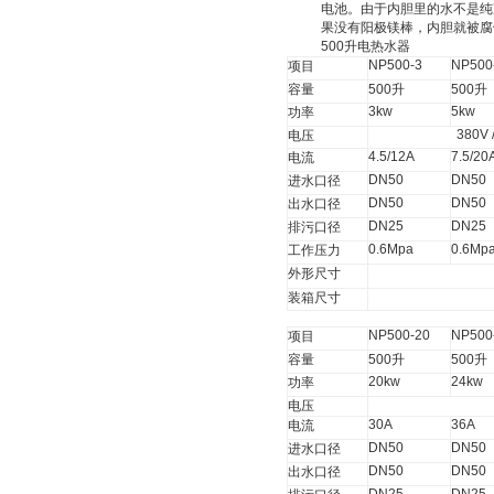
电池
。由于内胆里的水不是纯
果没有阳极镁棒，内胆就被腐
500
升
电热水器
NP500-3
NP500
项目
容量
500
升
500
升
3kw
5kw
功率
380V 
电压
4.5/12A
7.5/20
电流
DN50
DN50
进水口径
DN50
DN50
出水口径
DN25
DN25
排污口径
0.6Mpa
0.6Mp
工作压力
外形尺寸
装箱尺寸
NP500-20
NP500
项目
容量
500
升
500
升
20kw
24kw
功率
电压
30A
36A
电流
DN50
DN50
进水口径
DN50
DN50
出水口径