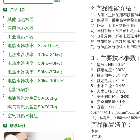
2.
产品性能介绍：
产品目录
1
）
内胆：主体采用不锈钢30
其他电热水器
2
）
保温层：采用高密度聚氨酯
3
）外壳：采用不锈钢201板。
商用电热水器
4
）控制系统：采用单片机集成
5
）电器元件：所有电器元件
工业电热水器
6
）电加热器：电加热器均采用
电热水器功率（3kw-10kw）
7
）电加热器电源线：采用硅
电热水器功率（12kw-24kw）
3
．
主要技术参数
电热水器功率（30kw-48kw）
1
）型号：
NP500-54
2
）额定电压：
380V
电热水器功率（50kw-75kw）
3
）额定功率：
54 KW
电热水器功率（80kw-100kw）
4
）额定电流：
81 A
5
）出水口径：
DN50
电蒸汽锅炉
6
）入水口径：
DN50
7
）安全阀口径：
DN20
燃油蒸汽发生器50-500kg
8
）安全阀数量：
1
个
燃气蒸汽发生器50-500kg
9
）容量：
500
升
10)
产品尺寸：700mm*920mm*
空气能热水机组
11
）木箱尺寸：800mm*1020m
产品配置清单：
联系我们
本体
控制柜