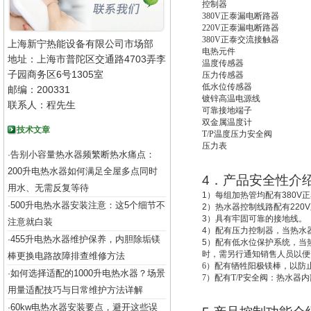
控制器
380V
正泰漏电断路器
220V
正泰漏电断路器
380V
正泰交流接触器
上海新宁热能设备有限公司市场部
电热元件
地址：上海市普陀区交通路4703弄李
温度传感器
子园商务区6号1305室
压力传感器
低水位传感器
邮编：200331
镀锌高温电源线
联系人：程先生
可靠接地端子
双金属温度计
技术文章
T/P
温度压力安全阀
压力表
告别小容量热水器频繁断热水痛点：
·
200升电热水器如何满足全屋多点同时
4
．
产品安全性介
用水、无需反复等待
1
）每组加热管均配有
380V
正
500升电热水器安装注意：这5个细节不
·
2
）热水器控制线路配有
220V
3
）具有牢固可靠的接地线。
注意就白装
4
）配有压力控制器，当热水
455升电热水器维护保养，内胆除垢镁
·
5
）配有低水位保护系统，
当
时，需另行通知销售人员以便
棒更换电路故障排查维修方法
6
）配有牺牲阳极镁棒，以防
如何选择适配的1000升电热水器？场景
·
7
）配有T/P安全阀：热水器
用量适配技巧与日常维护方法详解
60kw电热水器安装要点，避开这些误
·