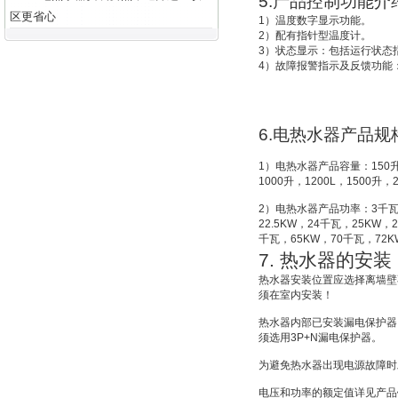
5.
产品控制功能介
区更省心
1
）温度数字显示功能。
2
）配有指针型温度计。
3
）状态显示：包括运行状态
4
）故障报警指示及反馈功能
6.
电热水器产品规
1
）电热水器产品容量：
150
1000
升
，
1200L
，
1500
升
，
2
）电热水器产品功率：
3
千
22.5KW
，
24
千瓦，
25KW
，
2
千瓦，
65KW
，
70
千瓦，
72K
7.
热水器的安装
热水器安装位置应选择离墙壁
须在室内安装！
热水器内部已安装漏电保护器
须选用
3P+N
漏电保护器。
为避免热水器出现电源故障时
电压和功率的额定值详见产品