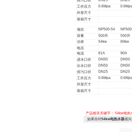
DN25
DN25
排污口径
0.6Mpa
0.6Mp
工作压力
外形尺寸
装箱尺寸
NP500-54
NP500
项目
容量
500
升
500
升
54kw
60kw
功率
电压
81A
90A
电流
DN50
DN50
进水口径
DN50
DN50
出水口径
DN25
DN25
排污口径
0.6Mpa
0.6Mp
工作压力
外形尺寸
装箱尺寸
产品相关关键字：
54kw电热
如果你对
54kw电热水器
感兴