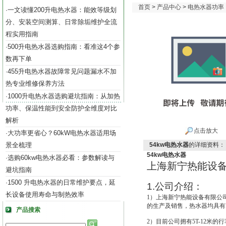
首页
>
产品中心
>
电热水器功率（5
一文读懂200升电热水器：能效等级划
·
分、安装空间测算、日常除垢维护全流
程实用指南
500升电热水器选购指南：看准这4个参
·
数再下单
455升电热水器故障常见问题漏水不加
·
热专业维修保养方法
1000升电热水器选购避坑指南：从加热
·
功率、保温性能到安全防护全维度对比
解析
点击放大
大功率更省心？60kW电热水器适用场
·
景全梳理
54kw电热水器
的详细资料：
54kw电热水器
选购60kw电热水器必看：参数解读与
·
上海新宁热能设
避坑指南
1500 升电热水器的日常维护要点，延
·
1.
公司介绍：
长设备使用寿命与制热效率
1
）上海新宁热能设备有限公
的生产及销售，热水器均具有IS
产品搜索
2
）目前公司拥有5T-12米的