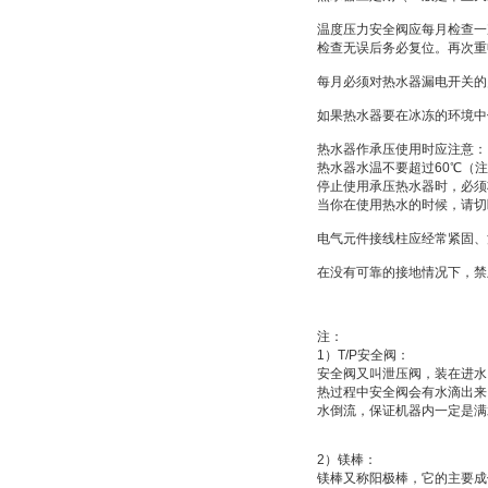
温度压力安全阀应每月检查一
检查无误后务必复位。再次重
每月必须对热水器漏电开关的
如果热水器要在冰冻的环境中
热水器作承压使用时应注意：
热水器水温不要超过
60
℃
（注
停止使用承压热水器时，必须
当你在使用热水的时候，请切
电气元件接线柱应经常紧固、
在没有可靠的接地情况下，禁
注：
1
）
T/P
安全阀：
安全阀又叫
泄压阀
，装在进水
热过程中安全阀会有水滴出来
水倒流，保证机器内一定是满
2
）
镁棒：
镁棒又称
阳极棒
，它的主要成