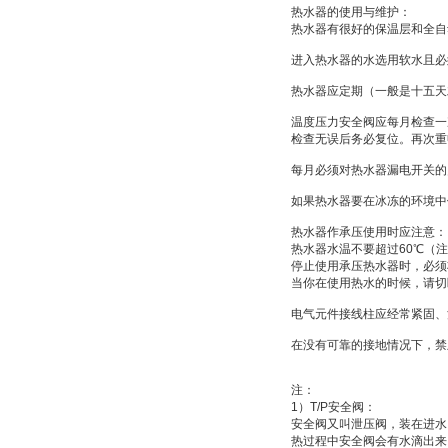
热水器的使用与维护：
热水器有很好的保温层和全自
进入热水器的水选用软水且必
热水器应定期（一般是十五天
温度压力安全阀应每月检查一
检查无误后务必复位。再次重
每月必须对热水器漏电开关的
如果热水器要在冰冻的环境中
热水器作承压使用时应注意：
热水器水温不要超过60℃（
停止使用承压热水器时，必须
当你在使用热水的时候，请切
电气元件接线柱应经常紧固、
在没有可靠的接地情况下，禁
注：
1）T/P安全阀：
安全阀又叫泄压阀，装在进水
热过程中安全阀会有水滴出来