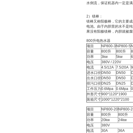
水倒流，保证机器内一定是满
2）镁棒：
镁棒又称阳极棒，它的主要成
电池。由于内胆里的水不是纯
果没有阳极镁棒，内胆就被腐
800升电热水器
项目
NP800-3
NP800-5
N
容量
800升
800升
功率
3kw
5kw
电压
380V / 220V
电流
4.5/12A
7.5/20A
9
进水口径
DN50
DN50
出水口径
DN50
DN50
排污口径
DN25
DN25
工作压力
0.6Mpa
0.6Mpa
0
外形尺寸
900*1120*1900
装箱尺寸
1000*1220*2100
项目
NP800-20
NP800-2
容量
800升
800升
功率
20kw
24kw
电压
380V
电流
30A
36A