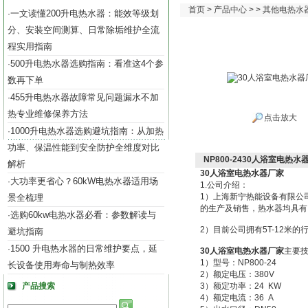
首页
>
产品中心
> >
其他电热水
一文读懂200升电热水器：能效等级划
·
分、安装空间测算、日常除垢维护全流
程实用指南
500升电热水器选购指南：看准这4个参
·
数再下单
455升电热水器故障常见问题漏水不加
·
热专业维修保养方法
点击放大
1000升电热水器选购避坑指南：从加热
·
功率、保温性能到安全防护全维度对比
NP800-2430人浴室电热水
解析
30人浴室电热水器厂家
大功率更省心？60kW电热水器适用场
·
1.公司介绍：
1）上海新宁热能设备有限公
景全梳理
的生产及销售，热水器均具有IS
选购60kw电热水器必看：参数解读与
·
2）目前公司拥有5T-12米的
避坑指南
1500 升电热水器的日常维护要点，延
·
30人浴室电热水器厂家
主要
1）型号：NP800-24
长设备使用寿命与制热效率
2）额定电压：380V
产品搜索
3）额定功率：24 KW
4）额定电流：36 A