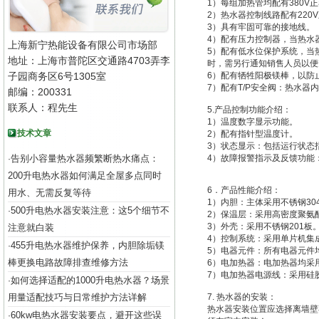
1）每组加热管均配有380V
2）热水器控制线路配有220
3）具有牢固可靠的接地线。
4）配有压力控制器，当热水
上海新宁热能设备有限公司市场部
5）配有低水位保护系统，当
地址：上海市普陀区交通路4703弄李
时，需另行通知销售人员以便
子园商务区6号1305室
6）配有牺牲阳极镁棒，以防
7）配有T/P安全阀：热水器
邮编：200331
联系人：程先生
5.产品控制功能介绍：
1）温度数字显示功能。
技术文章
2）配有指针型温度计。
3）状态显示：包括运行状态
告别小容量热水器频繁断热水痛点：
4）故障报警指示及反馈功能
·
200升电热水器如何满足全屋多点同时
6．产品性能介绍：
用水、无需反复等待
1）内胆：主体采用不锈钢3
500升电热水器安装注意：这5个细节不
·
2）保温层：采用高密度聚氨
3）外壳：采用不锈钢201板
注意就白装
4）控制系统：采用单片机集
455升电热水器维护保养，内胆除垢镁
·
5）电器元件：所有电器元件
棒更换电路故障排查维修方法
6）电加热器：电加热器均采
7）电加热器电源线：采用硅
如何选择适配的1000升电热水器？场景
·
用量适配技巧与日常维护方法详解
7. 热水器的安装：
热水器安装位置应选择离墙壁
60kw电热水器安装要点，避开这些误
·