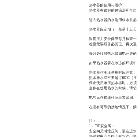
热水器的使用与维护：
热水器有很好的保温层和全自
进入热水器的水选用软水且必
热水器应定期（一般是十五天
温度压力安全阀应每月检查一
检查无误后务必复位。再次重
每月必须对热水器漏电开关的
如果热水器要在冰冻的环境中
热水器作承压使用时应注意：
热水器水温不要超过60℃（
停止使用承压热水器时，必须
当你在使用热水的时候，请切
电气元件接线柱应经常紧固、
在没有可靠的接地情况下，禁
注：
1）T/P安全阀：
安全阀又叫泄压阀，装在进水
热过程中安全阀会有水滴出来