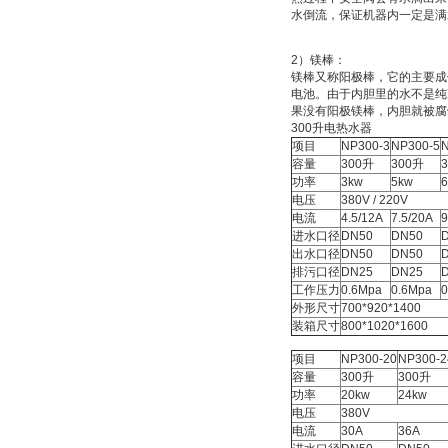
水倒流，保证机器内一定是满
2）镁棒：
镁棒又称阳极棒，它的主要成
电池。由于内胆里的水不是纯
果没有阳极镁棒，内胆就被腐
300升电热水器
项目
NP300-3
NP300-5
N
容量
300升
300升
功率
3kw
5kw
电压
380V / 220V
电流
4.5/12A
7.5/20A
9
进水口径
DN50
DN50
出水口径
DN50
DN50
排污口径
DN25
DN25
工作压力
0.6Mpa
0.6Mpa
0
外形尺寸
700*920*1400
装箱尺寸
800*1020*1600
项目
NP300-20
NP300-2
容量
300升
300升
功率
20kw
24kw
电压
380V
电流
30A
36A