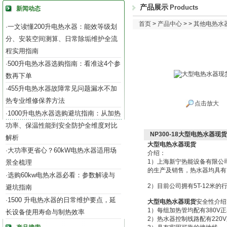
产品展示
Products
新闻动态
首页
>
产品中心
> >
其他电热水
一文读懂200升电热水器：能效等级划
·
分、安装空间测算、日常除垢维护全流
程实用指南
500升电热水器选购指南：看准这4个参
·
数再下单
455升电热水器故障常见问题漏水不加
·
热专业维修保养方法
点击放大
1000升电热水器选购避坑指南：从加热
·
功率、保温性能到安全防护全维度对比
NP300-18大型电热水器现货
解析
大型电热水器现货
大功率更省心？60kW电热水器适用场
·
介绍：
1）上海新宁热能设备有限公
景全梳理
的生产及销售，热水器均具有IS
选购60kw电热水器必看：参数解读与
·
2）目前公司拥有5T-12米的
避坑指南
1500 升电热水器的日常维护要点，延
·
大型电热水器现货
安全性介绍
1）每组加热管均配有380V
长设备使用寿命与制热效率
2）热水器控制线路配有220