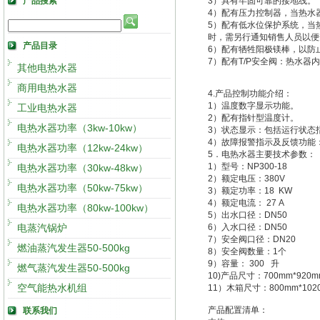
产品搜索
3）具有牢固可靠的接地线。
4）配有压力控制器，当热水
5）配有低水位保护系统，当
时，需另行通知销售人员以便
产品目录
6）配有牺牲阳极镁棒，以防
7）配有T/P安全阀：热水器
其他电热水器
商用电热水器
4.产品控制功能介绍：
1）温度数字显示功能。
工业电热水器
2）配有指针型温度计。
电热水器功率（3kw-10kw）
3）状态显示：包括运行状态
4）故障报警指示及反馈功能
电热水器功率（12kw-24kw）
5．电热水器主要技术参数：
1）型号：NP300-18
电热水器功率（30kw-48kw）
2）额定电压：380V
电热水器功率（50kw-75kw）
3）额定功率：18 KW
4）额定电流： 27 A
电热水器功率（80kw-100kw）
5）出水口径：DN50
电蒸汽锅炉
6）入水口径：DN50
7）安全阀口径：DN20
燃油蒸汽发生器50-500kg
8）安全阀数量：1个
9）容量： 300 升
燃气蒸汽发生器50-500kg
10)产品尺寸：700mm*920m
空气能热水机组
11）木箱尺寸：800mm*1020
产品配置清单：
联系我们