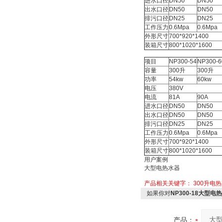
进水口径
DN50
DN50
出水口径
DN50
DN50
排污口径
DN25
DN25
工作压力
0.6Mpa
0.6Mpa
外形尺寸
700*920*1400
装箱尺寸
800*1020*1600
项目
NP300-54
NP300-6
容量
300升
300升
功率
54kw
60kw
电压
380V
电流
81A
90A
进水口径
DN50
DN50
出水口径
DN50
DN50
排污口径
DN25
DN25
工作压力
0.6Mpa
0.6Mpa
外形尺寸
700*920*1400
装箱尺寸
800*1020*1600
用户案例
大型电热水器
产品相关关键字：
300升电
如果你对
NP300-18大型
产品：