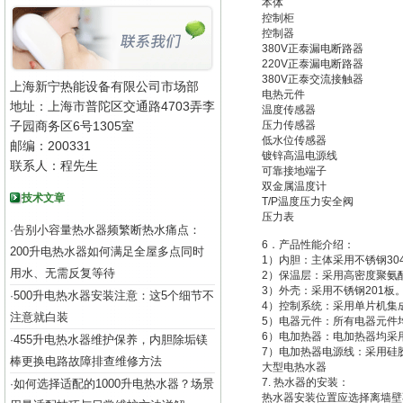
本体
控制柜
控制器
380V正泰漏电断路器
220V正泰漏电断路器
380V正泰交流接触器
上海新宁热能设备有限公司市场部
电热元件
地址：上海市普陀区交通路4703弄李
温度传感器
子园商务区6号1305室
压力传感器
低水位传感器
邮编：200331
镀锌高温电源线
联系人：程先生
可靠接地端子
双金属温度计
技术文章
T/P温度压力安全阀
压力表
告别小容量热水器频繁断热水痛点：
·
6．产品性能介绍：
200升电热水器如何满足全屋多点同时
1）内胆：主体采用不锈钢3
用水、无需反复等待
2）保温层：采用高密度聚氨
3）外壳：采用不锈钢201板
500升电热水器安装注意：这5个细节不
·
4）控制系统：采用单片机集
注意就白装
5）电器元件：所有电器元件
6）电加热器：电加热器均采
455升电热水器维护保养，内胆除垢镁
·
7）电加热器电源线：采用硅
棒更换电路故障排查维修方法
大型电热水器
7. 热水器的安装：
如何选择适配的1000升电热水器？场景
·
热水器安装位置应选择离墙壁