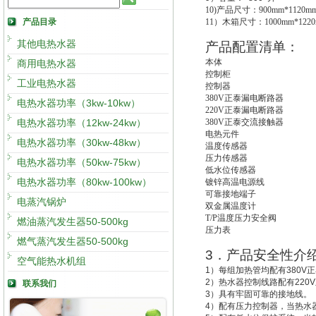
10)
产品尺寸：900mm*1120mm
产品目录
11
）木箱尺寸：1000mm*1220
其他电热水器
产品配置清单：
本体
商用电热水器
控制柜
工业电热水器
控制器
380V
正泰漏电断路器
电热水器功率（3kw-10kw）
220V
正泰漏电断路器
电热水器功率（12kw-24kw）
380V
正泰交流接触器
电热元件
电热水器功率（30kw-48kw）
温度传感器
压力传感器
电热水器功率（50kw-75kw）
低水位传感器
电热水器功率（80kw-100kw）
镀锌高温电源线
可靠接地端子
电蒸汽锅炉
双金属温度计
T/P
温度压力安全阀
燃油蒸汽发生器50-500kg
压力表
燃气蒸汽发生器50-500kg
3
．产品安全性介
空气能热水机组
1
）每组加热管均配有
380V
正
2
）热水器控制线路配有
220V
联系我们
3
）具有牢固可靠的接地线。
4
）配有压力控制器，当热水