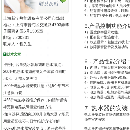
5
）配有低水位保护系统，
当
时，需另行通知销售人员以便
6
）配有牺牲阳极镁棒，以防
7
）配有T/P安全阀：热水器
上海新宁热能设备有限公司市场部
地址：上海市普陀区交通路4703弄李
5.
产品控制功能介
子园商务区6号1305室
1
）温度数字显示功能。
邮编：200331
2
）配有指针型温度计。
3
）状态显示：包括运行状态
联系人：程先生
4
）故障报警指示及反馈功能
技术文章
6
．产品性能介绍
告别小容量热水器频繁断热水痛点：
·
1
）
内胆：主体采用不锈钢30
200升电热水器如何满足全屋多点同时
2
）
保温层：采用高密度聚氨酯
3
）外壳：采用不锈钢201板。
用水、无需反复等待
4
）控制系统：采用单片机集成
500升电热水器安装注意：这5个细节不
·
5
）电器元件：所有电器元件
6
）电加热器：电加热器均采用
注意就白装
7
）电加热器电源线：采用硅
455升电热水器维护保养，内胆除垢镁
·
棒更换电路故障排查维修方法
7.
热水器的安装
如何选择适配的1000升电热水器？场景
·
热水器安装位置应选择离墙壁
须在室内安装！
用量适配技巧与日常维护方法详解
60kw电热水器安装要点，避开这些误
·
热水器内部已安装漏电保护器