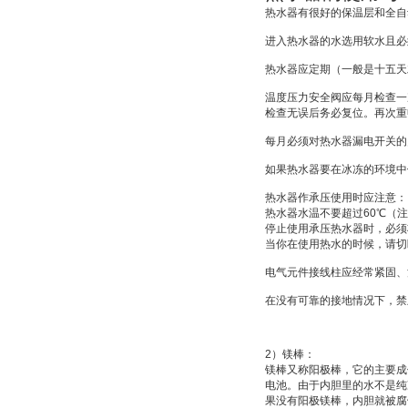
热水器有很好的保温层和全自
进入热水器的水选用软水且必
热水器应定期（一般是十五天
温度压力安全阀应每月检查一
检查无误后务必复位。再次重
每月必须对热水器漏电开关的
如果热水器要在冰冻的环境中
热水器作承压使用时应注意：
热水器水温不要超过
60
℃
（注
停止使用承压热水器时，必须
当你在使用热水的时候，请切
电气元件接线柱应经常紧固、
在没有可靠的接地情况下，禁
2
）
镁棒：
镁棒又称
阳极棒
，它的主要成
电池
。由于内胆里的水不是纯
果没有阳极镁棒，内胆就被腐