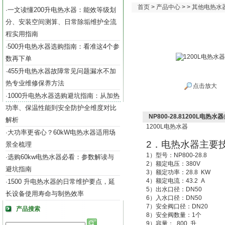
首页
>
产品中心
> >
其他电热水
一文读懂200升电热水器：能效等级划
·
分、安装空间测算、日常除垢维护全流
程实用指南
500升电热水器选购指南：看准这4个参
·
数再下单
455升电热水器故障常见问题漏水不加
·
热专业维修保养方法
点击放大
1000升电热水器选购避坑指南：从加热
·
功率、保温性能到安全防护全维度对比
NP800-28.81200L电热水器
解析
1200L
电热水器
大功率更省心？60kW电热水器适用场
·
2
．电热水器主要
景全梳理
1
）型号：
NP800-28.8
选购60kw电热水器必看：参数解读与
·
2
）额定电压：
380V
避坑指南
3
）额定功率：
28.8 KW
4
）额定电流：
43.2 A
1500 升电热水器的日常维护要点，延
·
5
）出水口径：
DN50
长设备使用寿命与制热效率
6
）入水口径：
DN50
7
）安全阀口径：
DN20
产品搜索
8
）安全阀数量：
1
个
9
）容量：
800
升