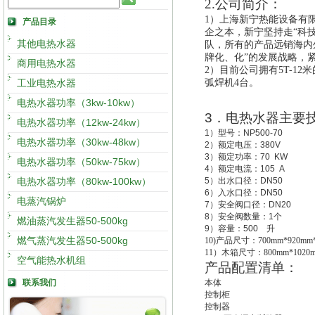
2.公司
简介
：
1）
上海新宁热能设备有
产品目录
企之本
，
新宁
坚持走“科
其他电热水器
队，所有的
产品远销海内
牌化、化”的发展战略，
商用电热水器
2）目前公司拥有5T-12
工业电热水器
弧焊机4台。
电热水器功率（3kw-10kw）
3
．电热水器主要
电热水器功率（12kw-24kw）
1
）型号：
NP500-70
电热水器功率（30kw-48kw）
2
）额定电压：
380V
3
）额定功率：
70 KW
电热水器功率（50kw-75kw）
4
）额定电流：
105 A
电热水器功率（80kw-100kw）
5
）出水口径：
DN50
6
）入水口径：
DN50
电蒸汽锅炉
7
）安全阀口径：
DN20
8
）安全阀数量：
1
个
燃油蒸汽发生器50-500kg
9
）容量：
500
升
燃气蒸汽发生器50-500kg
10)
产品尺寸：700mm*920mm*
11
）木箱尺寸：800mm*1020m
空气能热水机组
产品配置清单：
联系我们
本体
控制柜
控制器