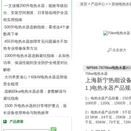
首页
>
产品中心
> >
其他电热水
一文读懂200升电热水器：能效等级划
·
分、安装空间测算、日常除垢维护全流
程实用指南
500升电热水器选购指南：看准这4个参
·
数再下单
455升电热水器故障常见问题漏水不加
·
热专业维修保养方法
点击放大
1000升电热水器选购避坑指南：从加热
·
功率、保温性能到安全防护全维度对比
NP500-7070kw电热水器
的
解析
70kw
电热水器
大功率更省心？60kW电热水器适用场
·
上海新宁热能设
景全梳理
1.)
电热水器产品规
选购60kw电热水器必看：参数解读与
·
避坑指南
1
）电热水器产品容量：
150
1000
升
，
1200L
，
1500
升
，
1500 升电热水器的日常维护要点，延
·
2
）电热水器产品功率：
3
千
长设备使用寿命与制热效率
22.5KW
，
24
千瓦，
25KW
，
2
产品搜索
千瓦，
65KW
，
70
千瓦，
72K