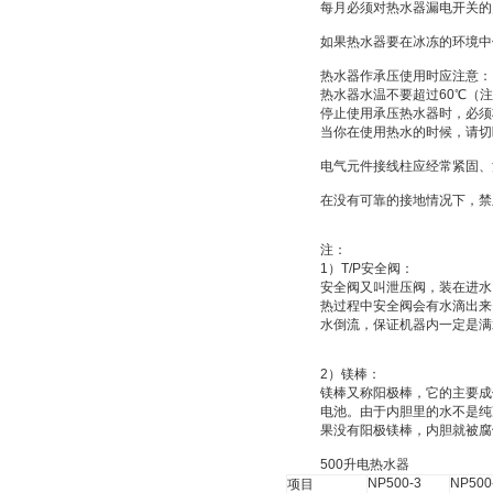
每月必须对热水器漏电开关的
如果热水器要在冰冻的环境中
热水器作承压使用时应注意：
热水器水温不要超过
60
℃
（注
停止使用承压热水器时，必须
当你在使用热水的时候，请切
电气元件接线柱应经常紧固、
在没有可靠的接地情况下，禁
注：
1
）
T/P
安全阀：
安全阀又叫
泄压阀
，装在进水
热过程中安全阀会有水滴出来
水倒流，保证机器内一定是满
2
）
镁棒：
镁棒又称
阳极棒
，它的主要成
电池
。由于内胆里的水不是纯
果没有阳极镁棒，内胆就被腐
500
升
电热水器
NP500-3
NP500
项目