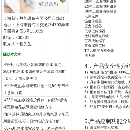
380V
正泰漏电断路器
220V
正泰漏电断路器
380V
正泰交流接触器
电热元件
上海新宁热能设备有限公司市场部
温度传感器
地址：上海市普陀区交通路4703弄李
压力传感器
子园商务区6号1305室
低水位传感器
镀锌高温电源线
邮编：200331
可靠接地端子
联系人：程先生
双金属温度计
T/P
温度压力安全阀
技术文章
压力表
告别小容量热水器频繁断热水痛点：
·
4
．产品安全性介
200升电热水器如何满足全屋多点同时
1
）每组加热管均配有
380V
正
2
）热水器控制线路配有
220V
用水、无需反复等待
3
）具有牢固可靠的接地线，
500升电热水器安装注意：这5个细节不
·
4
）配有压力控制器，当热水
5
）配有低水位保护系统，
当
注意就白装
时，需另行通知销售人员以便
455升电热水器维护保养，内胆除垢镁
·
6
）配有牺牲阳极镁棒，以防
棒更换电路故障排查维修方法
7
）配有T/P安全阀：热水器
如何选择适配的1000升电热水器？场景
·
5.
产品控制功能介
用量适配技巧与日常维护方法详解
1
）温度数字显示功能。
60kw电热水器安装要点，避开这些误
·