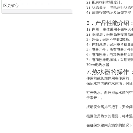
2
）配有指针型温度计。
区更省心
3
）状态显示：包括运行状态
4
）故障报警指示及反馈功能
6
．产品性能介绍
1
）
内胆：主体采用不锈钢30
2
）
保温层：采用高密度聚氨酯
3
）外壳：采用不锈钢201板。
4
）控制系统：采用单片机集成
5
）电器元件：所有电器元件
6
）电加热器：电加热器均采用
7
）电加热器电源线：采用硅
70kw
电热水器
7.
热水器的操作
使用前或长期停用在使用前，
保证水箱内的存水住满；保证
打开热水。向外排放水箱的空
于常开）。
扳动安全阀排气把手，安全阀
根据使用热水的需要，将水温
在确保水箱内充满水的情况下