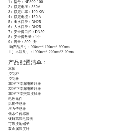
1
）型号：
NP800-100
2
）额定电压：
380V
3
）额定功率：
100 KW
4
）额定电流：
150 A
5
）出水口径：
DN25
6
）入水口径：
DN25
7
）安全阀口径：
DN20
8
）安全阀数量：
1
个
9
）容量：
800
升
10)
产品尺寸：900mm*1120mm*1900mm
11
）木箱尺寸：1000mm*1220mm*2100mm
产品配置清单：
本体
控制柜
控制器
380V
正泰漏电断路器
220V
正泰漏电断路器
380V
正泰交流接触器
电热元件
温度传感器
压力传感器
低水位传感器
镀锌高温电源线
可靠接地端子
双金属温度计