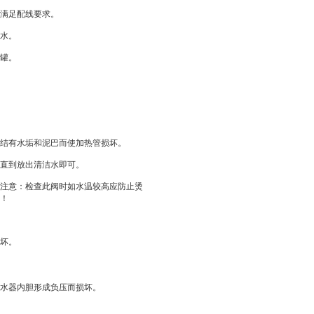
满足配线要求。
水。
罐。
结有水垢和泥巴而使加热管损坏。
直到放出清洁水即可。
注意：检查此阀时如水温较高应防止烫
！
坏。
水器内胆形成负压而损坏。