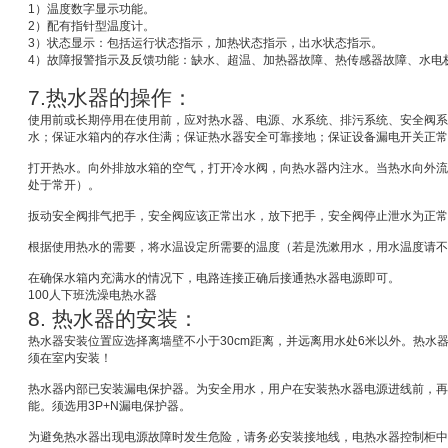
1
）温度数字显示功能。
2
）配有指针型温度计。
3
）状态显示：包括运行状态指示，加热状态指示，出水状态指示。
4
）故障报警指示及反馈功能：缺水、超温、加热器故障、热传感器故障、水电
7.
热水器的操作：
使用前或长期停用在使用前，应对热水器、电源、水系统、排污系统、安全阀系
水；保证水箱内的存水住满；保证热水器安全可靠接地；保证设备漏电开关正常
打开热水。向外排放水箱的空气，打开冷水阀，向热水器内注水。当热水向外流
处于常开）。
扳动安全阀排气把手，安全阀应该正常出水，放下把手，安全阀停止泄水为正常
根据使用热水的需要，将水温设定所需要的温度（若是洗漱用水，用水温度请不
在确保水箱内充满水的情况下，电路连接正确后接通热水器电源即可。
100
人下班洗澡电热水器
8.
热水器的安装：
热水器安装位置应选择离墙壁不小于
30cm
距离，并远离用水处
6
米
以外。热水
须在室内安装！
热水器内部已安装漏电保护器。为安全用水，用户在安装热水器电源进线前，再
能。须选用
3P+N
漏电保护器。
为避免热水器出现电源故障时发生危险，请务必安装接地线，电热水器控制柜中