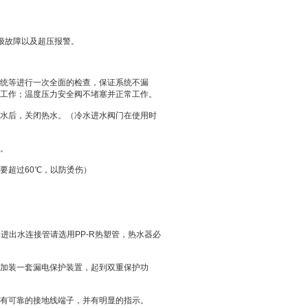
极故障以及超压报警。
统等进行一次全面的检查，保证系统不漏
工作；温度压力安全阀不堵塞并正常工作。
水后，关闭热水。（冷水进水阀门在使用时
。
要超过
60
℃
，以防烫伤）
器进出水连接管请选用
PP-R
热塑管，热水器必
加装一套漏电保护装置，起到双重保护功
有可靠的接地线端子，并有明显的指示。