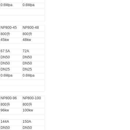
0.6Mpa
0.6Mpa
NP800-45
NP800-48
800
升
800
升
45kw
48kw
67.5A
72A
DN50
DN50
DN50
DN50
DN25
DN25
0.6Mpa
0.6Mpa
NP800-96
NP800
-100
800
升
800
升
96kw
100kw
144A
150A
DN50
DN50