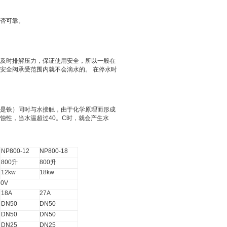
否可靠。
及时排解压力，保证使用安全，所以一般在
安全阀承受范围内就不会滴水的。
在停水时
是铁）同时与水接触，由于化学原理而形成
蚀性，当水温超过
40
。
C
时，就会产生水
NP800-12
NP800-18
800
升
800
升
12kw
18kw
80V
18A
27A
DN50
DN50
DN50
DN50
DN25
DN25