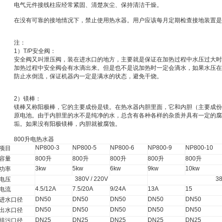
电气元件接线柱应经常紧固、清楚灰尘、保持清洁干燥。
在没有可靠的接地情况下，禁止使用热水器。用户应该每月定期检查接地装置是
注：
1
）
T/P
安全阀：
安全阀又叫
泄压阀
，装在进水口的地方，主要就是保证在加热过程中水压过大时
加热过程中安全阀会有水滴出来。但是也不是说加热时一定会滴水，如果水压在
防止水倒流，保证机器内一定是满水的状态，避免干烧。
2
）
镁棒：
镁棒又称
阳极棒
，它的主要成份是镁。在热水器内胆里面，它和内胆（主要成份
原电池
。由于内胆里的水不是纯净的水，总含有各种各样的杂质并具有一定的腐
垢。如果没有阳极镁棒，内胆就被腐蚀。
800
升
电热水器
NP800-3
NP800-5
NP800-6
NP800-9
NP800-10
项目
容量
800
升
800
升
800
升
800
升
800
升
3kw
5kw
6kw
9kw
10kw
功率
380V / 220V
3
电压
4.5/12A
7.5/20A
9/24A
13A
15
电流
DN50
DN50
DN50
DN50
DN50
进水口径
DN50
DN50
DN50
DN50
DN50
出水口径
DN25
DN25
DN25
DN25
DN25
排污口径