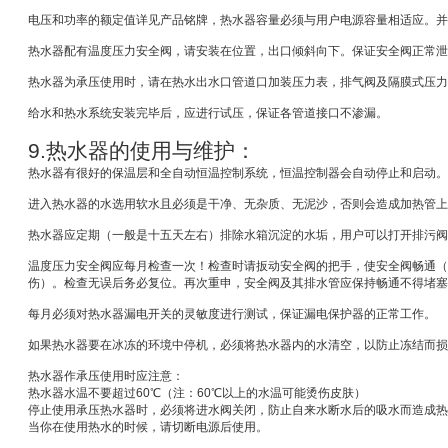
电压和功率的额定值详见产品铭牌，热水器容量必须与用户电源容量相适应。并
热水器配有温度压力安全阀，请安装在位置，出口倾斜向下。保证安全阀正常泄
热水器为承压使用时，请在热水出水口管道口加装压力表，排气阀及隔膜式压力
给水和热水系统安装完毕后，应进行试压，保证各管道接口不渗漏。
9.
热水器的使用与维护：
热水器有很好的保温层和全自动恒温控制系统，恒温控制器会自动停止和启动。
进入热水器的水选用软水且必须是干净、无杂质、无泥沙，否则会造成加热管上
热水器应定期（一般是十五天左右）排除水箱沉淀的水垢，用户可以打开排污阀
温度压力安全阀应每月检查一次！检查时请扳动安全阀的把手，使安全阀畅通（
伤）。检查无误后务必复位。再次重申，安全阀及其排水管应保持畅通不得堵塞
每月必须对热水器漏电开关的灵敏度进行测试，保证漏电保护器的正常工作。
如果热水器要在冰冻的环境中停机，必须将热水器内的水清空，以防止冻结而损
热水器作承压使用时应注意：
热水器水温不要超过
60
℃
（注：
60
℃
以上的水温可能烫伤皮肤）
停止使用承压热水器时，必须将进水阀关闭，防止自来水断水后的吸水而造成热
当你在使用热水的时候，请切断电源后使用。