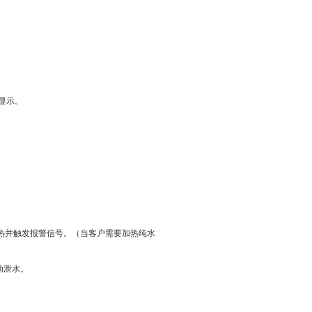
显示。
热并触发报警信号。（当客户需要加热纯水
动泄水。