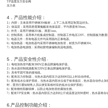
T/P
温度压力安全阀
压力表
4
．产品性能介绍：
1
）
内胆：主体采用不锈钢304板材，上下二头采用定制宽边封头。
2
）
保温层：采用高密度聚氨酯发泡保温层，平均厚度有50mm。
3
）外壳：采用不锈钢201板。厚度1mm。
4
）控制系统：采用单片机集成控制器。控制器工作电压220V。控制面板为数显
5
）电器元件：所有电器元件均采用国内正泰电器。
6
）电加热器：电加热器均采用不锈钢电加热管，材质为不锈钢304。
7
）电加热器电源线：采用硅胶绝缘编制高温电源线。
5
．产品安全性介绍
：
1
）每组加热管均配有
380V
正泰品牌漏电保护器。
2
）热水器控制线路配有
220V
正泰品牌漏电保护器。
3
）具有牢固可靠的接地线。
4
）配有压力控制器，当热水器内部压力达到
6KG
以上时自动停机。
5
）配有低水位保护系统，
当热水器内部水位低于标准值后，热水器自动停止加
时，需另行通知销售人员以便安装相对应的低水位保护系统）
6
）配有牺牲阳极镁棒，以防止电加热管的腐蚀生锈。
7
）配有T/P安全阀：热水器内部压力达到8公斤或温度达到90度时，热水器将自
6.
产品控制功能介绍：