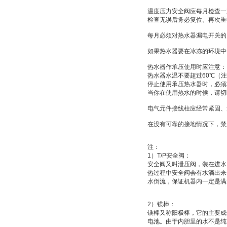
温度压力安全阀应每月检查一
检查无误后务必复位。再次重
每月必须对热水器漏电开关的
如果热水器要在冰冻的环境中
热水器作承压使用时应注意：
热水器水温不要超过
60
℃
（注
停止使用承压热水器时，必须
当你在使用热水的时候，请切
电气元件接线柱应经常紧固、
在没有可靠的接地情况下，禁
注：
1
）
T/P
安全阀：
安全阀又叫
泄压阀
，装在进水
热过程中安全阀会有水滴出来
水倒流，保证机器内一定是满
2
）
镁棒：
镁棒又称
阳极棒
，它的主要成
电池
。由于内胆里的水不是纯