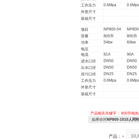
0.6Mpa
0.6Mp
工作压力
外形尺寸
装箱尺寸
NP800-54
NP800
项目
容量
800
升
800
升
54kw
60kw
功率
电压
81A
90A
电流
DN50
DN50
进水口径
DN50
DN50
出水口径
DN25
DN25
排污口径
0.6Mpa
0.6Mp
工作压力
外形尺寸
装箱尺寸
产品相关关键字：
800升电
如果你对
NP800-1010人
产品：