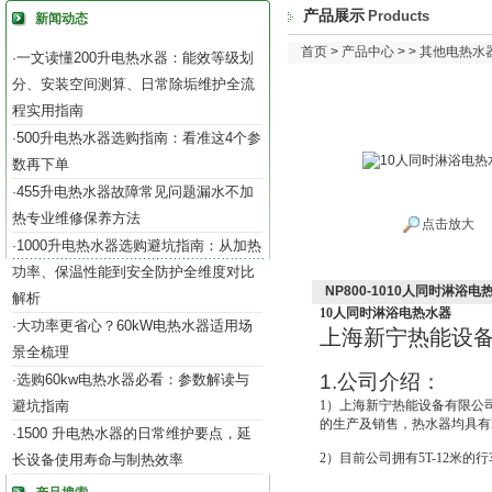
产品展示
Products
新闻动态
首页
>
产品中心
> >
其他电热水
一文读懂200升电热水器：能效等级划
·
分、安装空间测算、日常除垢维护全流
程实用指南
500升电热水器选购指南：看准这4个参
·
数再下单
455升电热水器故障常见问题漏水不加
·
热专业维修保养方法
点击放大
1000升电热水器选购避坑指南：从加热
·
功率、保温性能到安全防护全维度对比
NP800-1010人同时淋浴电
解析
10人同时淋浴电热水器
大功率更省心？60kW电热水器适用场
·
上海新宁热能设
景全梳理
1.
公司介绍：
选购60kw电热水器必看：参数解读与
·
避坑指南
1
）上海新宁热能设备有限公
的生产及销售，热水器均具有IS
1500 升电热水器的日常维护要点，延
·
2
）目前公司拥有5T-12米的
长设备使用寿命与制热效率