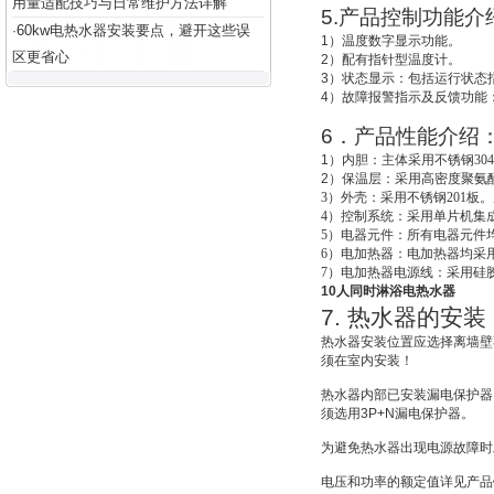
用量适配技巧与日常维护方法详解
5.
产品控制功能介
60kw电热水器安装要点，避开这些误
·
1
）温度数字显示功能。
区更省心
2
）配有指针型温度计。
3
）状态显示：包括运行状态
4
）故障报警指示及反馈功能
6
．产品性能介绍
1
）
内胆：主体采用不锈钢30
2
）
保温层：采用高密度聚氨酯
3
）外壳：采用不锈钢201板。
4
）控制系统：采用单片机集成
5
）电器元件：所有电器元件
6
）电加热器：电加热器均采用
7
）电加热器电源线：采用硅
10人同时淋浴电热水器
7.
热水器的安装
热水器安装位置应选择离墙壁
须在室内安装！
热水器内部已安装漏电保护器
须选用
3P+N
漏电保护器。
为避免热水器出现电源故障时
电压和功率的额定值详见产品