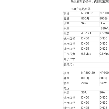
果没有阳极镁棒，内胆就被腐
800
升
电热水器
NP800-3
NP800
项目
容量
800
升
800
升
3kw
5kw
功率
380V 
电压
4.5/12A
7.5/20
电流
DN50
DN50
进水口径
DN50
DN50
出水口径
DN25
DN25
排污口径
0.6Mpa
0.6Mp
工作压力
外形尺寸
装箱尺寸
NP800-20
NP800
项目
容量
800
升
800
升
20kw
24kw
功率
电压
30A
36A
电流
DN50
DN50
进水口径
DN50
DN50
出水口径
DN25
DN25
排污口径