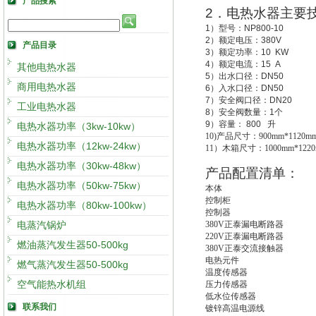
产品搜索
2
．电热水器主要
1
）型号：
NP800-10
2
）额定电压：
380V
产品目录
3
）额定功率：
10 KW
4
）额定电流：
15 A
其他电热水器
5
）出水口径：
DN50
商用电热水器
6
）入水口径：
DN50
7
）安全阀口径：
DN20
工业电热水器
8
）安全阀数量：
1
个
9
）容量：
800
升
电热水器功率（3kw-10kw）
10)
产品尺寸：900mm*1120mm
电热水器功率（12kw-24kw）
11
）木箱尺寸：1000mm*1220
电热水器功率（30kw-48kw）
产品配置清单：
电热水器功率（50kw-75kw）
本体
控制柜
电热水器功率（80kw-100kw）
控制器
电蒸汽锅炉
380V
正泰漏电断路器
220V
正泰漏电断路器
燃油蒸汽发生器50-500kg
380V
正泰交流接触器
电热元件
燃气蒸汽发生器50-500kg
温度传感器
空气能热水机组
压力传感器
低水位传感器
联系我们
镀锌高温电源线