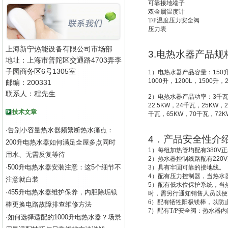
可靠接地端子
双金属温度计
T/P
温度压力安全阀
压力表
上海新宁热能设备有限公司市场部
3.
电热水器产品规
地址：上海市普陀区交通路4703弄李
子园商务区6号1305室
1
）电热水器产品容量：
150
1000
升
，
1200L
，
1500
升
，
邮编：200331
联系人：程先生
2
）电热水器产品功率：
3
千
22.5KW
，
24
千瓦，
25KW
，
2
技术文章
千瓦，
65KW
，
70
千瓦，
72K
告别小容量热水器频繁断热水痛点：
·
4
．产品安全性介
200升电热水器如何满足全屋多点同时
1
）每组加热管均配有
380V
正
用水、无需反复等待
2
）热水器控制线路配有
220V
500升电热水器安装注意：这5个细节不
·
3
）具有牢固可靠的接地线。
4
）配有压力控制器，当热水
注意就白装
5
）配有低水位保护系统，
当
455升电热水器维护保养，内胆除垢镁
·
时，需另行通知销售人员以便
6
）配有牺牲阳极镁棒，以防
棒更换电路故障排查维修方法
7
）配有T/P安全阀：热水器
如何选择适配的1000升电热水器？场景
·