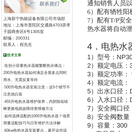
通知销售人员
6
）配有牺牲阳
上海新宁热能设备有限公司市场部
7
）配有T/P安
地址：上海市普陀区交通路4703弄李
热水器将自动
子园商务区6号1305室
邮编：200331
4
．电热水
联系人：程先生
技术文章
1
NP30
）型号：
2
）额定电压：
告别小容量热水器频繁断热水痛点：
·
200升电热水器如何满足全屋多点同时
3
）额定功率：
用水、无需反复等待
4
）额定电流：
500升电热水器安装注意：这5个细节不
·
5
）出水口径：
注意就白装
6
）入水口径：
455升电热水器维护保养，内胆除垢镁
·
7
）安全阀口径
棒更换电路故障排查维修方法
8
）安全阀数量
如何选择适配的1000升电热水器？场景
·
用量适配技巧与日常维护方法详解
9
30
）容量：
60kw电热水器安装要点，避开这些误
·