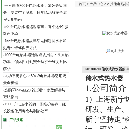
首页
>
产品中心
> >
其他电热水
一文读懂200升电热水器：能效等级划
·
分、安装空间测算、日常除垢维护全流
程实用指南
500升电热水器选购指南：看准这4个参
·
数再下单
455升电热水器故障常见问题漏水不加
·
热专业维修保养方法
点击放大
1000升电热水器选购避坑指南：从加热
·
功率、保温性能到安全防护全维度对比
解析
NP300-90储水式热水器
的详
大功率更省心？60kW电热水器适用场
·
储水式热水器
景全梳理
1.公司
简介
选购60kw电热水器必看：参数解读与
·
避坑指南
1）
上海新宁
1500 升电热水器的日常维护要点，延
·
研发、生产、
长设备使用寿命与制热效率
新宁
坚持走“
产品搜索