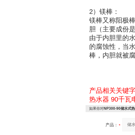
2
）
镁棒：
镁棒又称
阳极
胆（主要成份
由于内胆里的
的腐蚀性，当
棒，内胆就被
产品相关关键
热水器
90千瓦
如果你对
NP300-90储水式
产品：