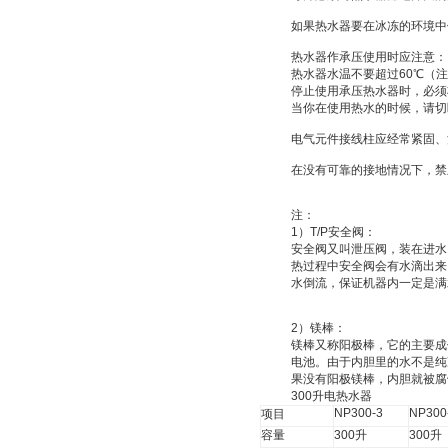
如果热水器要在冰冻的环境中
热水器作承压使用时应注意：
热水器水温不要超过
60
℃
（注
停止使用承压热水器时，必须
当你在使用热水的时候，请切
电气元件接线柱应经常紧固、
在没有可靠的接地情况下，禁
注：
1
）
T/P
安全阀：
安全阀又叫
泄压阀
，装在进水
热过程中安全阀会有水滴出来
水倒流，保证机器内一定是满
2
）
镁棒：
镁棒又称
阳极棒
，它的主要成
电池
。由于内胆里的水不是纯
果没有阳极镁棒，内胆就被腐
300
升
电热水器
NP300-3
NP300
项目
容量
300
升
300
升