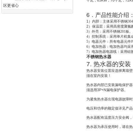
千瓦，
65KW
，
70
千瓦，
72K
区更省心
6
．产品性能介绍
1
）
内胆：主体采用不锈钢30
2
）
保温层：采用高密度聚氨酯
3
）外壳：采用不锈钢201板。
4
）控制系统：采用单片机集成
5
）电器元件：所有电器元件
6
）电加热器：电加热器均采用
7
）电加热器电源线：采用硅
不锈钢热水器
7.
热水器的安装
热水器安装位置应选择离墙壁
须在室内安装！
热水器内部已安装漏电保护器
须选用
3P+N
漏电保护器。
为避免热水器出现电源故障时
电压和功率的额定值详见产品
热水器配有温度压力安全阀，
热水器为承压使用时，请在热