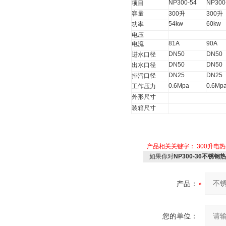
NP300-54
NP300
项目
容量
300
升
300
升
54kw
60kw
功率
电压
81A
90A
电流
DN50
DN50
进水口径
DN50
DN50
出水口径
DN25
DN25
排污口径
0.6Mpa
0.6Mp
工作压力
外形尺寸
装箱尺寸
产品相关关键字：
300升电
如果你对
NP300-36不锈钢
产品：
您的单位：