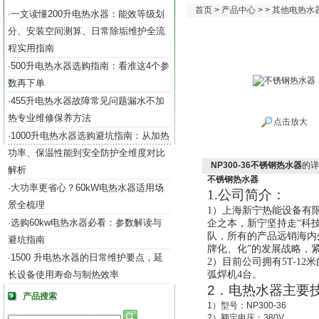
首页
>
产品中心
> >
其他电热水
一文读懂200升电热水器：能效等级划
·
分、安装空间测算、日常除垢维护全流
程实用指南
500升电热水器选购指南：看准这4个参
·
数再下单
455升电热水器故障常见问题漏水不加
·
热专业维修保养方法
点击放大
1000升电热水器选购避坑指南：从加热
·
功率、保温性能到安全防护全维度对比
NP300-36不锈钢热水器
的详
解析
不锈钢热水器
大功率更省心？60kW电热水器适用场
·
1.公司
简介
：
景全梳理
1）
上海新宁热能设备有
选购60kw电热水器必看：参数解读与
·
企之本
，
新宁
坚持走“科
队，所有的
产品远销海内
避坑指南
牌化、化”的发展战略，
1500 升电热水器的日常维护要点，延
·
2）目前公司拥有5T-12
长设备使用寿命与制热效率
弧焊机4台。
2
．电热水器主要
产品搜索
1
）型号：
NP300-36
2
）额定电压：
380V