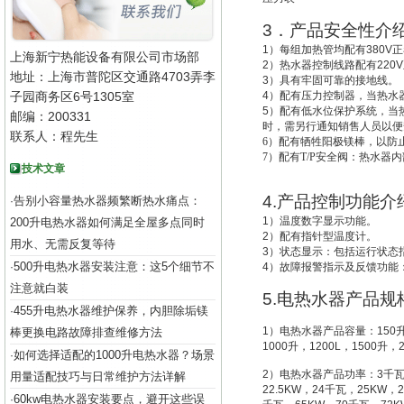
3
．产品安全性介
1
）每组加热管均配有
380V
正
上海新宁热能设备有限公司市场部
2
）热水器控制线路配有
220V
地址：上海市普陀区交通路4703弄李
3
）具有牢固可靠的接地线。
子园商务区6号1305室
4
）配有压力控制器，当热水
5
）配有低水位保护系统，
当
邮编：200331
时，需另行通知销售人员以便
联系人：程先生
6
）配有牺牲阳极镁棒，以防
7
）配有T/P安全阀：热水器
技术文章
4.
产品控制功能介
告别小容量热水器频繁断热水痛点：
·
1
）温度数字显示功能。
200升电热水器如何满足全屋多点同时
2
）配有指针型温度计。
用水、无需反复等待
3
）状态显示：包括运行状态
500升电热水器安装注意：这5个细节不
·
4
）故障报警指示及反馈功能
注意就白装
5.
电热水器产品规
455升电热水器维护保养，内胆除垢镁
·
1
）电热水器产品容量：
150
棒更换电路故障排查维修方法
1000
升
，
1200L
，
1500
升
，
如何选择适配的1000升电热水器？场景
·
2
）电热水器产品功率：
3
千
用量适配技巧与日常维护方法详解
22.5KW
，
24
千瓦，
25KW
，
2
60kw电热水器安装要点，避开这些误
·