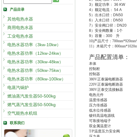
3
）额定功率：
36 KW
产品目录
4
）额定电流：
54 A
5
）出水口径：
DN50
其他电热水器
6
）入水口径：
DN50
7
）安全阀口径：
DN20
商用电热水器
8
）安全阀数量：
1
个
工业电热水器
9
）容量：
300
升
10)
产品尺寸：700mm*920mm*
电热水器功率（3kw-10kw）
11
）木箱尺寸：800mm*1020m
电热水器功率（12kw-24kw）
产品配置清单：
电热水器功率（30kw-48kw）
本体
控制柜
电热水器功率（50kw-75kw）
控制器
电热水器功率（80kw-100kw）
380V
正泰漏电断路器
220V
正泰漏电断路器
电蒸汽锅炉
380V
正泰交流接触器
电热元件
燃油蒸汽发生器50-500kg
温度传感器
燃气蒸汽发生器50-500kg
压力传感器
低水位传感器
空气能热水机组
镀锌高温电源线
可靠接地端子
联系我们
双金属温度计
T/P
温度压力安全阀
压力表