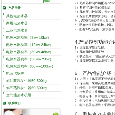
2
）热水器控制线路配有
220V
3
）具有牢固可靠的接地线。
产品目录
4
）配有压力控制器，当热水
其他电热水器
5
）配有低水位保护系统，
当
时，需另行通知销售人员以便
商用电热水器
6
）配有牺牲阳极镁棒，以防
7
）配有T/P安全阀：热水器
工业电热水器
电热水器功率（3kw-10kw）
4.
产品控制功能介
电热水器功率（12kw-24kw）
1
）温度数字显示功能。
电热水器功率（30kw-48kw）
2
）配有指针型温度计。
3
）状态显示：包括运行状态
电热水器功率（50kw-75kw）
4
）故障报警指示及反馈功能
电热水器功率（80kw-100kw）
5
．产品性能介绍
电蒸汽锅炉
1
）
内胆：主体采用不锈钢30
燃油蒸汽发生器50-500kg
2
）
保温层：采用高密度聚氨酯
燃气蒸汽发生器50-500kg
3
）外壳：采用不锈钢201板。
4
）控制系统：采用单片机集成
空气能热水机组
5
）电器元件：所有电器元件
6
）电加热器：电加热器均采用
联系我们
7
）电加热器电源线：采用硅
6
．电热水器主要