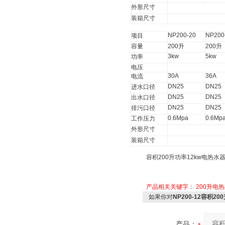
外形尺寸
装箱尺寸
NP200-20
NP200
项目
容量
200
升
200
升
3kw
5kw
功率
电压
30A
36A
电流
DN25
DN25
进水口径
DN25
DN25
出水口径
DN25
DN25
排污口径
0.6Mpa
0.6Mp
工作压力
外形尺寸
装箱尺寸
容积
200
升功率
12kw
电热水
产品相关关键字：
200升电
如果你对
NP200-12容积2
产品：