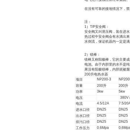
在没有可靠的接地情况下，禁
注：
1
）
T/P
安全阀：
安全阀又叫
泄压阀
，装在进水
热过程中安全阀会有水滴出来
水倒流，保证机器内一定是满
2
）
镁棒：
镁棒又称
阳极棒
，它的主要成
电池
。由于内胆里的水不是纯
果没有阳极镁棒，内胆就被腐
200
升
电热水器
NP200-3
NP200
项目
容量
200
升
200
升
3kw
5kw
功率
380V 
电压
4.5/12A
7.5/20
电流
DN25
DN25
进水口径
DN25
DN25
出水口径
DN25
DN25
排污口径
0.6Mpa
0.6Mp
工作压力