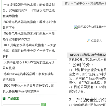
首页
>
产品中心
> >
其他电热水
一文读懂200升电热水器：能效等级划
·
分、安装空间测算、日常除垢维护全流
程实用指南
500升电热水器选购指南：看准这4个参
·
数再下单
455升电热水器故障常见问题漏水不加
·
热专业维修保养方法
点击放大
1000升电热水器选购避坑指南：从加热
·
功率、保温性能到安全防护全维度对比
NP200-12容积200升功率
解析
容积
200
升功率
12kw
电热水
大功率更省心？60kW电热水器适用场
·
1.公司
简介
：
景全梳理
1）
上海新宁热能设备有
选购60kw电热水器必看：参数解读与
·
企之本
，
新宁
坚持走“科
队，所有的
产品远销海内
避坑指南
牌化、化”的发展战略，
1500 升电热水器的日常维护要点，延
·
2）目前公司拥有5T-12
长设备使用寿命与制热效率
弧焊机4台。
产品搜索
3
．产品安全性介
1
）每组加热管均配有
380V
正