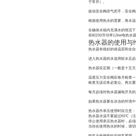
于常开）。
扳动安全阀排气把手，安全阀
根据使用热水的需要，将水温
在确保水箱内充满水的情况下
容积
200
升功率
12kw
电热水
热水器的使用与
热水器有很好的保温层和全自
进入热水器的水选用软水且必
热水器应定期（一般是十五天
温度压力安全阀应每月检查一
检查无误后务必复位。再次重
每月必须对热水器漏电开关的
如果热水器要在冰冻的环境中
热水器作承压使用时应注意：
热水器水温不要超过
60
℃
（注
停止使用承压热水器时，必须
当你在使用热水的时候，请切
电气元件接线柱应经常紧固、