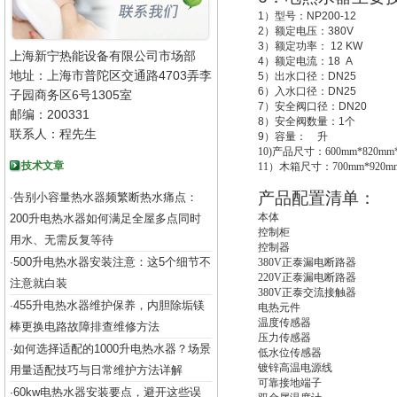
1
）型号：
NP200-12
2
）额定电压：
380V
3
）额定功率：
12 KW
上海新宁热能设备有限公司市场部
4
）额定电流：
18 A
地址：上海市普陀区交通路4703弄李
5
）出水口径：
DN25
6
）入水口径：
DN25
子园商务区6号1305室
7
）安全阀口径：
DN20
邮编：200331
8
）安全阀数量：
1
个
联系人：程先生
9
）容量：
升
10)
产品尺寸：600mm*820mm*
技术文章
11
）木箱尺寸：700mm*920mm
产品配置清单：
告别小容量热水器频繁断热水痛点：
·
本体
200升电热水器如何满足全屋多点同时
控制柜
用水、无需反复等待
控制器
500升电热水器安装注意：这5个细节不
·
380V
正泰漏电断路器
220V
正泰漏电断路器
注意就白装
380V
正泰交流接触器
455升电热水器维护保养，内胆除垢镁
·
电热元件
温度传感器
棒更换电路故障排查维修方法
压力传感器
如何选择适配的1000升电热水器？场景
·
低水位传感器
镀锌高温电源线
用量适配技巧与日常维护方法详解
可靠接地端子
60kw电热水器安装要点，避开这些误
·