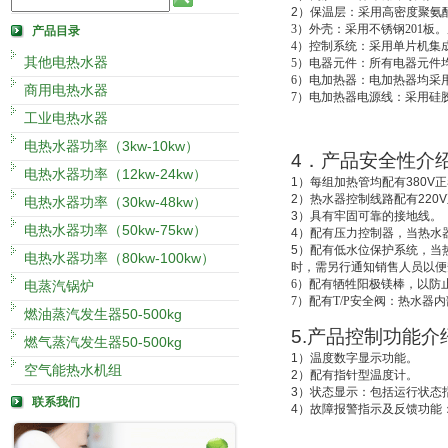
2
）
保温层：采用高密度聚氨酯
3
）外壳：采用不锈钢201板。
产品目录
4
）控制系统：采用单片机集成
其他电热水器
5
）电器元件：所有电器元件
6
）电加热器：电加热器均采用
商用电热水器
7
）电加热器电源线：采用硅
工业电热水器
电热水器功率（3kw-10kw）
4
．产品安全性介
电热水器功率（12kw-24kw）
1
）每组加热管均配有
380V
正
2
）热水器控制线路配有
220V
电热水器功率（30kw-48kw）
3
）具有牢固可靠的接地线。
电热水器功率（50kw-75kw）
4
）配有压力控制器，当热水
5
）配有低水位保护系统，
当
电热水器功率（80kw-100kw）
时，需另行通知销售人员以便
6
）配有牺牲阳极镁棒，以防
电蒸汽锅炉
7
）配有T/P安全阀：热水器
燃油蒸汽发生器50-500kg
5.
产品控制功能介
燃气蒸汽发生器50-500kg
1
）温度数字显示功能。
空气能热水机组
2
）配有指针型温度计。
3
）状态显示：包括运行状态
联系我们
4
）故障报警指示及反馈功能