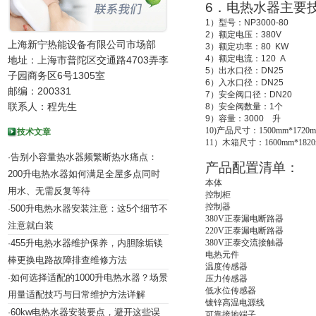
6
．电热水器主要
1
）型号：
NP3000-80
2
）额定电压：
380V
上海新宁热能设备有限公司市场部
3
）额定功率：
80 KW
4
）额定电流：
120 A
地址：上海市普陀区交通路4703弄李
5
）出水口径：
DN25
子园商务区6号1305室
6
）入水口径：
DN25
邮编：200331
7
）安全阀口径：
DN20
联系人：程先生
8
）安全阀数量：
1
个
9
）容量：
3000
升
10)
产品尺寸：1500mm*1720m
技术文章
11
）木箱尺寸：1600mm*1820
告别小容量热水器频繁断热水痛点：
·
产品配置清单：
200升电热水器如何满足全屋多点同时
本体
用水、无需反复等待
控制柜
控制器
500升电热水器安装注意：这5个细节不
·
380V
正泰漏电断路器
注意就白装
220V
正泰漏电断路器
455升电热水器维护保养，内胆除垢镁
380V
正泰交流接触器
·
电热元件
棒更换电路故障排查维修方法
温度传感器
如何选择适配的1000升电热水器？场景
·
压力传感器
低水位传感器
用量适配技巧与日常维护方法详解
镀锌高温电源线
60kw电热水器安装要点，避开这些误
·
可靠接地端子