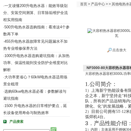
首页
>
产品中心
> >
其他电热水
一文读懂200升电热水器：能效等级划
·
分、安装空间测算、日常除垢维护全流
程实用指南
500升电热水器选购指南：看准这4个参
·
数再下单
455升电热水器故障常见问题漏水不加
·
热专业维修保养方法
点击放大
1000升电热水器选购避坑指南：从加热
·
功率、保温性能到安全防护全维度对比
NP3000-80大容积热水器容
解析
大容积热水器容积
3000L
功率
大功率更省心？60kW电热水器适用场
·
1.公司
简介
：
景全梳理
1）
上海新宁热能设备有
选购60kw电热水器必看：参数解读与
·
企之本
，
新宁
坚持走“科
避坑指南
队，所有的
产品远销海内
1500 升电热水器的日常维护要点，延
·
牌化、化”的发展战略，
2）目前公司拥有5T-12
长设备使用寿命与制热效率
弧焊机4台。
产品搜索
3
．产品性能介绍
1
）
内胆：主体采用不锈钢30