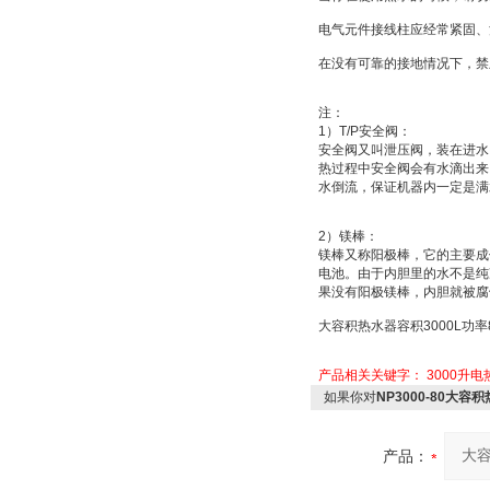
电气元件接线柱应经常紧固、
在没有可靠的接地情况下，禁
注：
1
）
T/P
安全阀：
安全阀又叫
泄压阀
，装在进水
热过程中安全阀会有水滴出来
水倒流，保证机器内一定是满
2
）
镁棒：
镁棒又称
阳极棒
，它的主要成
电池
。由于内胆里的水不是纯
果没有阳极镁棒，内胆就被腐
大容积热水器容积
3000L
功率
产品相关关键字：
3000升
如果你对
NP3000-80大容
产品：