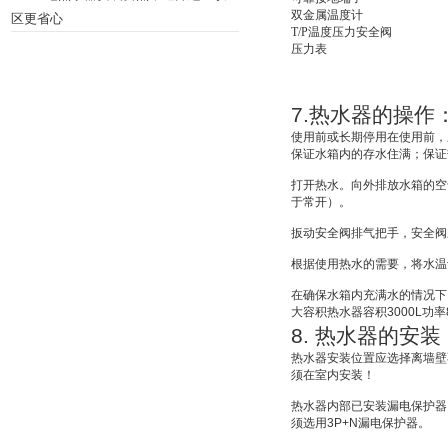
双金属温度计
区更省心
T/P
温度压力安全阀
压力表
7.
热水器的操作
使用前或长期停用在使用前，
保证水箱内的存水住满；保证
打开热水。向外排放水箱的空
于常开）。
扳动安全阀排气把手，安全阀
根据使用热水的需要，将水温
在确保水箱内充满水的情况下
大容积热水器容积
3000L
功率
8.
热水器的安装
热水器安装位置应选择离墙壁
须在室内安装！
热水器内部已安装漏电保护器
须选用
3P+N
漏电保护器。