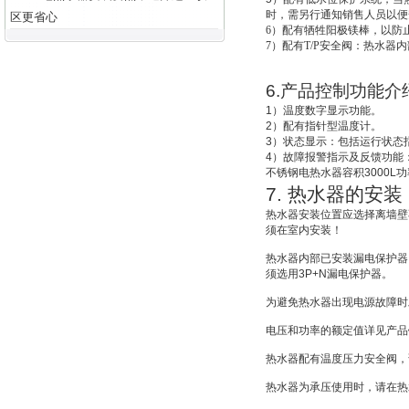
时，需另行通知销售人员以便
区更省心
6
）配有牺牲阳极镁棒，以防
7
）配有T/P安全阀：热水器
6.
产品控制功能介
1
）温度数字显示功能。
2
）配有指针型温度计。
3
）状态显示：包括运行状态
4
）故障报警指示及反馈功能
不锈钢电热水器容积
3000L
功
7.
热水器的安装
热水器安装位置应选择离墙壁
须在室内安装！
热水器内部已安装漏电保护器
须选用
3P+N
漏电保护器。
为避免热水器出现电源故障时
电压和功率的额定值详见产品
热水器配有温度压力安全阀，
热水器为承压使用时，请在热