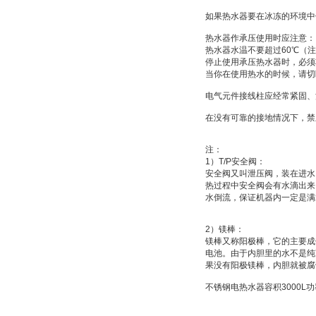
如果热水器要在冰冻的环境中
热水器作承压使用时应注意：
热水器水温不要超过
60
℃
（注
停止使用承压热水器时，必须
当你在使用热水的时候，请切
电气元件接线柱应经常紧固、
在没有可靠的接地情况下，禁
注：
1
）
T/P
安全阀：
安全阀又叫
泄压阀
，装在进水
热过程中安全阀会有水滴出来
水倒流，保证机器内一定是满
2
）
镁棒：
镁棒又称
阳极棒
，它的主要成
电池
。由于内胆里的水不是纯
果没有阳极镁棒，内胆就被腐
不锈钢电热水器容积
3000L
功