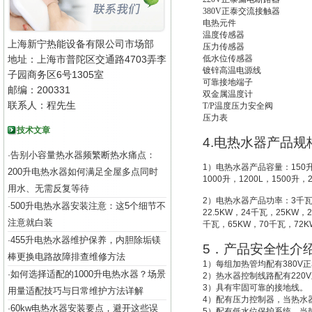
380V
正泰交流接触器
电热元件
温度传感器
上海新宁热能设备有限公司市场部
压力传感器
地址：上海市普陀区交通路4703弄李
低水位传感器
镀锌高温电源线
子园商务区6号1305室
可靠接地端子
邮编：200331
双金属温度计
联系人：程先生
T/P
温度压力安全阀
压力表
技术文章
4.
电热水器产品规
告别小容量热水器频繁断热水痛点：
·
1
）电热水器产品容量：
150
200升电热水器如何满足全屋多点同时
1000
升
，
1200L
，
1500
升
，
用水、无需反复等待
2
）电热水器产品功率：
3
千
500升电热水器安装注意：这5个细节不
·
22.5KW
，
24
千瓦，
25KW
，
2
注意就白装
千瓦，
65KW
，
70
千瓦，
72K
455升电热水器维护保养，内胆除垢镁
·
5
．产品安全性介
棒更换电路故障排查维修方法
1
）每组加热管均配有
380V
正
如何选择适配的1000升电热水器？场景
·
2
）热水器控制线路配有
220V
3
）具有牢固可靠的接地线。
用量适配技巧与日常维护方法详解
4
）配有压力控制器，当热水
60kw电热水器安装要点，避开这些误
·
5
）配有低水位保护系统，
当