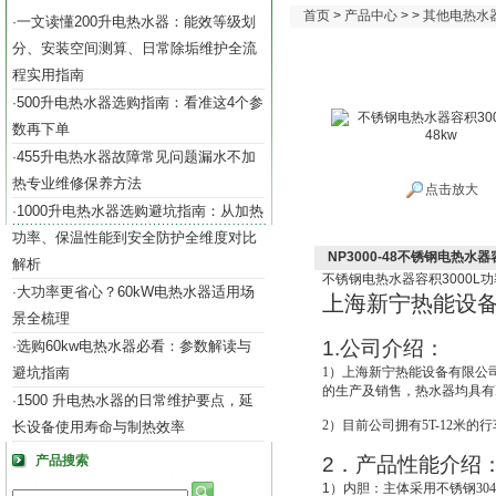
首页
>
产品中心
> >
其他电热水
一文读懂200升电热水器：能效等级划
·
分、安装空间测算、日常除垢维护全流
程实用指南
500升电热水器选购指南：看准这4个参
·
数再下单
455升电热水器故障常见问题漏水不加
·
热专业维修保养方法
点击放大
1000升电热水器选购避坑指南：从加热
·
功率、保温性能到安全防护全维度对比
NP3000-48不锈钢电热水器
解析
不锈钢电热水器容积
3000L
功
大功率更省心？60kW电热水器适用场
·
上海新宁热能设
景全梳理
1.
公司介绍：
选购60kw电热水器必看：参数解读与
·
避坑指南
1
）上海新宁热能设备有限公
的生产及销售，热水器均具有IS
1500 升电热水器的日常维护要点，延
·
2
）目前公司拥有5T-12米的
长设备使用寿命与制热效率
产品搜索
2
．产品性能介绍
1
）
内胆：主体采用不锈钢30