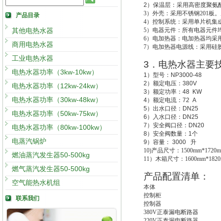
2
）
保温层：采用高密度聚氨酯
3
）外壳：采用不锈钢201板。
产品目录
4
）控制系统：采用单片机集成
其他电热水器
5
）电器元件：所有电器元件
6
）电加热器：电加热器均采用
商用电热水器
7
）电加热器电源线：采用硅
工业电热水器
3
．电热水器主要
电热水器功率（3kw-10kw）
1
）型号：
NP3000-48
2
）额定电压：
380V
电热水器功率（12kw-24kw）
3
）额定功率：
48 KW
电热水器功率（30kw-48kw）
4
）额定电流：
72 A
5
）出水口径：
DN25
电热水器功率（50kw-75kw）
6
）入水口径：
DN25
7
）安全阀口径：
DN20
电热水器功率（80kw-100kw）
8
）安全阀数量：
1
个
电蒸汽锅炉
9
）容量：
3000
升
10)
产品尺寸：1500mm*1720m
燃油蒸汽发生器50-500kg
11
）木箱尺寸：1600mm*1820
燃气蒸汽发生器50-500kg
产品配置清单：
空气能热水机组
本体
控制柜
联系我们
控制器
380V
正泰漏电断路器
220V
正泰漏电断路器