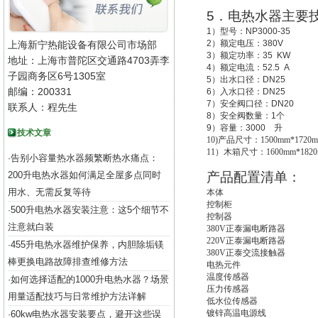
5
．电热水器主要
1
）型号：
NP3000-35
2
）额定电压：
380V
上海新宁热能设备有限公司市场部
3
）额定功率：
35 KW
地址：上海市普陀区交通路4703弄李
4
）额定电流：
52.5 A
子园商务区6号1305室
5
）出水口径：
DN25
邮编：200331
6
）入水口径：
DN25
7
）安全阀口径：
DN20
联系人：程先生
8
）安全阀数量：
1
个
9
）容量：
3000
升
技术文章
10)
产品尺寸：1500mm*1720m
11
）木箱尺寸：1600mm*1820
告别小容量热水器频繁断热水痛点：
·
200升电热水器如何满足全屋多点同时
产品配置清单：
用水、无需反复等待
本体
控制柜
500升电热水器安装注意：这5个细节不
·
控制器
注意就白装
380V
正泰漏电断路器
220V
正泰漏电断路器
455升电热水器维护保养，内胆除垢镁
·
380V
正泰交流接触器
棒更换电路故障排查维修方法
电热元件
温度传感器
如何选择适配的1000升电热水器？场景
·
压力传感器
用量适配技巧与日常维护方法详解
低水位传感器
镀锌高温电源线
60kw电热水器安装要点，避开这些误
·