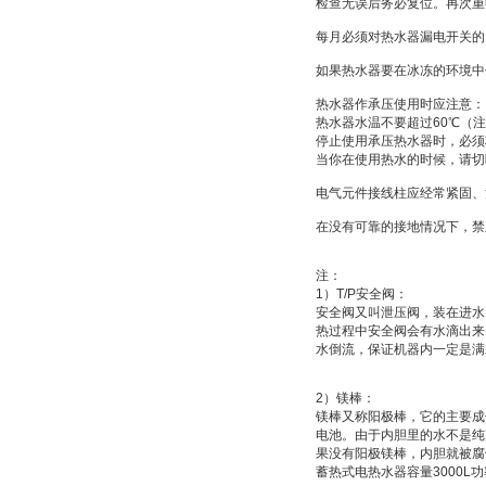
检查无误后务必复位。再次重
每月必须对热水器漏电开关的
如果热水器要在冰冻的环境中
热水器作承压使用时应注意：
热水器水温不要超过
60
℃
（注
停止使用承压热水器时，必须
当你在使用热水的时候，请切
电气元件接线柱应经常紧固、
在没有可靠的接地情况下，禁
注：
1
）
T/P
安全阀：
安全阀又叫
泄压阀
，装在进水
热过程中安全阀会有水滴出来
水倒流，保证机器内一定是满
2
）
镁棒：
镁棒又称
阳极棒
，它的主要成
电池
。由于内胆里的水不是纯
果没有阳极镁棒，内胆就被腐
蓄热式电热水器容量
3000L
功