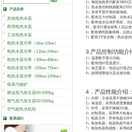
1
）每组加热管均配有
380V
正
2
）热水器控制线路配有
220V
产品目录
3
）具有牢固可靠的接地线。
4
）配有压力控制器，当热水
其他电热水器
5
）配有低水位保护系统，
当
商用电热水器
时，需另行通知销售人员以便
6
）配有牺牲阳极镁棒，以防
工业电热水器
7
）配有T/P安全阀：热水器
电热水器功率（3kw-10kw）
3.
产品控制功能介
电热水器功率（12kw-24kw）
1
）温度数字显示功能。
电热水器功率（30kw-48kw）
2
）配有指针型温度计。
电热水器功率（50kw-75kw）
3
）状态显示：包括运行状态
4
）故障报警指示及反馈功能
电热水器功率（80kw-100kw）
电蒸汽锅炉
4
．产品性能介绍
燃油蒸汽发生器50-500kg
1
）
内胆：主体采用不锈钢30
燃气蒸汽发生器50-500kg
2
）
保温层：采用高密度聚氨酯
3
）外壳：采用不锈钢201板。
空气能热水机组
4
）控制系统：采用单片机集成
5
）电器元件：所有电器元件
联系我们
6
）电加热器：电加热器均采用
7
）电加热器电源线：采用硅