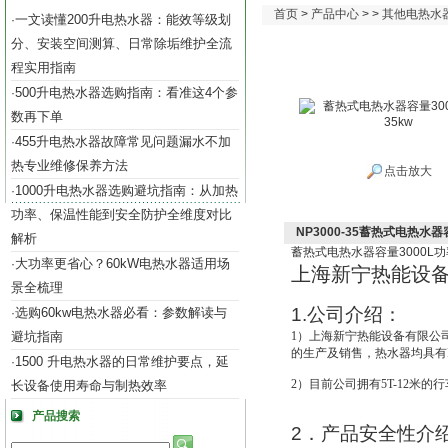
首页
>
产品中心
> >
其他电热水
一文读懂200升电热水器：能效等级划
·
分、安装空间测算、日常除垢维护全流
程实用指南
500升电热水器选购指南：看准这4个参
·
数再下单
455升电热水器故障常见问题漏水不加
·
热专业维修保养方法
点击放大
1000升电热水器选购避坑指南：从加热
·
功率、保温性能到安全防护全维度对比
NP3000-35蓄热式电热水器
解析
蓄热式电热水器容量
3000L
功
大功率更省心？60kW电热水器适用场
·
上海新宁热能设
景全梳理
1.
公司介绍：
选购60kw电热水器必看：参数解读与
·
避坑指南
1
）上海新宁热能设备有限公
的生产及销售，热水器均具有IS
1500 升电热水器的日常维护要点，延
·
2
）目前公司拥有5T-12米的
长设备使用寿命与制热效率
产品搜索
2
．产品安全性介