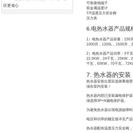
可靠接地端子
区更省心
双金属温度计
T/P
温度压力安全阀
压力表
6.
电热水器产品规
1
）电热水器产品容量：
150
1000
升
，
1200L
，
1500
升
，
2
）电热水器产品功率：
3
千
22.5KW
，
24
千瓦，
25KW
，
2
千瓦，
65KW
，
70
千瓦，
72K
7.
热水器的安装
热水器安装位置应选择离墙壁
须在室内安装！
热水器内部已安装漏电保护器
须选用
3P+N
漏电保护器。
为避免热水器出现电源故障时
电压和功率的额定值详见产品
热水器配有温度压力安全阀，