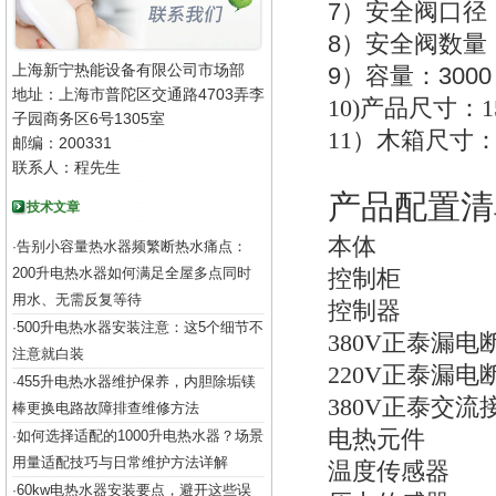
7
）安全阀口径
8
）安全阀数量
上海新宁热能设备有限公司市场部
9
30
）容量：
地址：上海市普陀区交通路4703弄李
10)
产品尺寸：150
子园商务区6号1305室
11
）木箱尺寸：16
邮编：200331
联系人：程先生
产品配置清
技术文章
本体
告别小容量热水器频繁断热水痛点：
·
200升电热水器如何满足全屋多点同时
控制柜
用水、无需反复等待
控制器
500升电热水器安装注意：这5个细节不
·
380V
正泰漏电
注意就白装
220V
正泰漏电
455升电热水器维护保养，内胆除垢镁
·
380V
正泰交流
棒更换电路故障排查维修方法
电热元件
如何选择适配的1000升电热水器？场景
·
用量适配技巧与日常维护方法详解
温度传感器
60kw电热水器安装要点，避开这些误
·