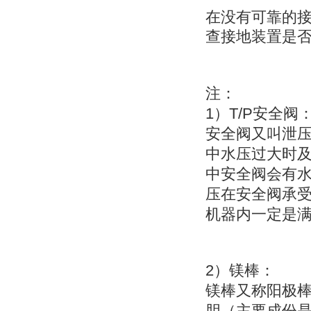
在没有可靠的
查接地装置是
注：
1
T/P
）
安全阀
安全阀又叫
泄
中水压过大时
中安全阀会有
压在安全阀承
机器内一定是
2
）
镁棒：
镁棒又称
阳极