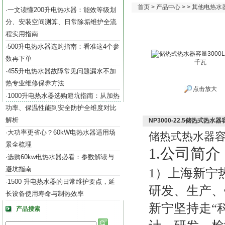
首页
>
产品中心
> >
其他电热水
一文读懂200升电热水器：能效等级划
·
分、安装空间测算、日常除垢维护全流
程实用指南
500升电热水器选购指南：看准这4个参
·
数再下单
455升电热水器故障常见问题漏水不加
·
热专业维修保养方法
点击放大
1000升电热水器选购避坑指南：从加热
·
功率、保温性能到安全防护全维度对比
解析
NP3000-22.5储热式热水器
大功率更省心？60kW电热水器适用场
·
储热式热水器
景全梳理
1.公司
简介
选购60kw电热水器必看：参数解读与
·
避坑指南
1）
上海新宁
1500 升电热水器的日常维护要点，延
·
研发、生产、
长设备使用寿命与制热效率
新宁
坚持走“
产品搜索