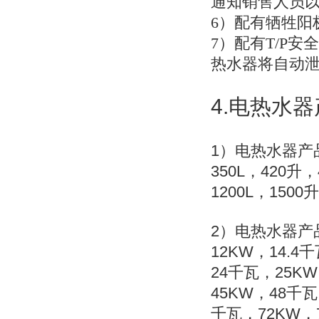
通知销售人员
6
）配有牺牲阳
7
）配有T/P安
热水器将自动
4.
电热水器
1
）电热水器产
350L
420
，
升
，
1200L
1500
，
升
2
）电热水器产
12KW
14.4
，
千
24
25KW
千瓦，
45KW
48
，
千瓦
72KW
千瓦，
，