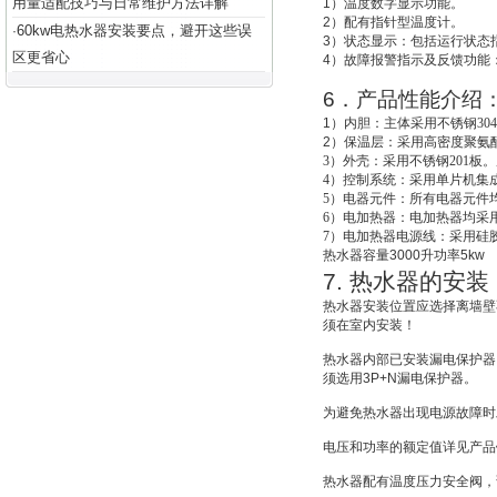
用量适配技巧与日常维护方法详解
1
）温度数字显示功能。
2
）配有指针型温度计。
60kw电热水器安装要点，避开这些误
·
3
）状态显示：包括运行状态
区更省心
4
）故障报警指示及反馈功能
6
．产品性能介绍
1
）
内胆：主体采用不锈钢30
2
）
保温层：采用高密度聚氨酯
3
）外壳：采用不锈钢201板。
4
）控制系统：采用单片机集成
5
）电器元件：所有电器元件
6
）电加热器：电加热器均采用
7
）电加热器电源线：采用硅
热水器容量
3000
升功率
5kw
7.
热水器的安装
热水器安装位置应选择离墙壁
须在室内安装！
热水器内部已安装漏电保护器
须选用
3P+N
漏电保护器。
为避免热水器出现电源故障时
电压和功率的额定值详见产品
热水器配有温度压力安全阀，