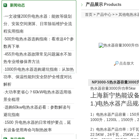
产品展示
Products
新闻动态
首页
>
产品中心
> >
其他电热水
一文读懂200升电热水器：能效等级划
·
分、安装空间测算、日常除垢维护全流
程实用指南
500升电热水器选购指南：看准这4个参
·
数再下单
455升电热水器故障常见问题漏水不加
·
热专业维修保养方法
点击放大
1000升电热水器选购避坑指南：从加热
·
功率、保温性能到安全防护全维度对比
NP3000-5热水器容量3000
解析
热水器容量
3000
升功率
5kw
大功率更省心？60kW电热水器适用场
·
上海新宁热能设
景全梳理
1.)
电热水器产品规
选购60kw电热水器必看：参数解读与
·
避坑指南
1
）电热水器产品容量：
150
1000
升
，
1200L
，
1500
升
，
1500 升电热水器的日常维护要点，延
·
2
）电热水器产品功率：
3
千
长设备使用寿命与制热效率
22.5KW
，
24
千瓦，
25KW
，
2