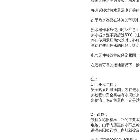
检查无误后务必复位。再次重
每月必须对热水器漏电开关的
如果热水器要在冰冻的环境中
热水器作承压使用时应注意：
热水器水温不要超过
60
℃
（注
停止使用承压热水器时，必须
当你在使用热水的时候，请切
电气元件接线柱应经常紧固、
在没有可靠的接地情况下，禁
注：
1
）
T/P
安全阀：
安全阀又叫
泄压阀
，装在进水
热过程中安全阀会有水滴出来
水倒流，保证机器内一定是满
2
）
镁棒：
镁棒又称
阳极棒
，它的主要成
电池
。由于内胆里的水不是纯
果没有阳极镁棒，内胆就被腐