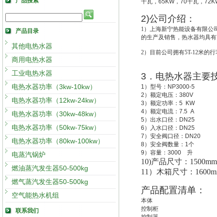
产品搜索
千瓦，
65KW
，
70
千瓦，
72K
2)
公司介绍：
1
）上海新宁热能设备有限公
产品目录
的生产及销售，热水器均具有IS
其他电热水器
2
）目前公司拥有5T-12米的
商用电热水器
工业电热水器
3
．电热水器主要
电热水器功率（3kw-10kw）
1
）型号：
NP3000-5
2
）额定电压：
380V
电热水器功率（12kw-24kw）
3
）额定功率：
5 KW
4
）额定电流：
7.5 A
电热水器功率（30kw-48kw）
5
）出水口径：
DN25
电热水器功率（50kw-75kw）
6
）入水口径：
DN25
7
）安全阀口径：
DN20
电热水器功率（80kw-100kw）
8
）安全阀数量：
1
个
9
）容量：
3000
升
电蒸汽锅炉
10)
产品尺寸：1500mm*
燃油蒸汽发生器50-500kg
11
）木箱尺寸：1600mm*
燃气蒸汽发生器50-500kg
产品配置清单：
空气能热水机组
本体
控制柜
联系我们