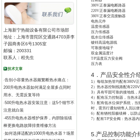
控制器
380V
正泰漏电断路器
220V
正泰漏电断路器
380V
正泰交流接触器
电热元件
温度传感器
上海新宁热能设备有限公司市场部
压力传感器
地址：上海市普陀区交通路4703弄李
低水位传感器
镀锌高温电源线
子园商务区6号1305室
可靠接地端子
邮编：200331
双金属温度计
联系人：程先生
T/P
温度压力安全阀
压力表
技术文章
4
．产品安全性介
告别小容量热水器频繁断热水痛点：
·
1
）每组加热管均配有
380V
正
2
）热水器控制线路配有
220V
200升电热水器如何满足全屋多点同时
3
）具有牢固可靠的接地线，
用水、无需反复等待
4
）配有压力控制器，当热水
500升电热水器安装注意：这5个细节不
·
5
）配有低水位保护系统，
当
时，需另行通知销售人员以便
注意就白装
6
）配有牺牲阳极镁棒，以防
455升电热水器维护保养，内胆除垢镁
·
7
）配有T/P安全阀：热水器
棒更换电路故障排查维修方法
如何选择适配的1000升电热水器？场景
5.
产品控制功能介
·