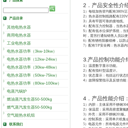
产品搜索
2
．产品安全性介
1
）每组加热管均配有
380V
正
2
）热水器控制线路配有
220V
产品目录
3
）具有牢固可靠的接地线。
4
）配有压力控制器，当热水
其他电热水器
5
）配有低水位保护系统，
当
商用电热水器
时，需另行通知销售人员以便
6
）配有牺牲阳极镁棒，以防
工业电热水器
7
）配有T/P安全阀：热水器
电热水器功率（3kw-10kw）
3.
产品控制功能介
电热水器功率（12kw-24kw）
1
）温度数字显示功能。
电热水器功率（30kw-48kw）
2
）配有指针型温度计。
电热水器功率（50kw-75kw）
3
）状态显示：包括运行状态
4
）故障报警指示及反馈功能
电热水器功率（80kw-100kw）
电蒸汽锅炉
4
．产品性能介绍
燃油蒸汽发生器50-500kg
1
）
内胆：主体采用不锈钢30
燃气蒸汽发生器50-500kg
2
）
保温层：采用高密度聚氨酯
3
）外壳：采用不锈钢201板。
空气能热水机组
4
）控制系统：采用单片机集成
5
）电器元件：所有电器元件
联系我们