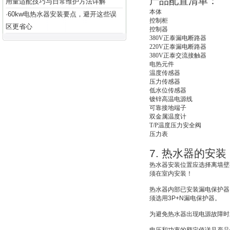
产品配置清单：
用量适配技巧与日常维护方法详解
本体
60kw电热水器安装要点，避开这些误
·
控制柜
区更省心
控制器
380V
正泰漏电断路器
220V
正泰漏电断路器
380V
正泰交流接触器
电热元件
温度传感器
压力传感器
低水位传感器
镀锌高温电源线
可靠接地端子
双金属温度计
T/P
温度压力安全阀
压力表
7.
热水器的安装
热水器安装位置应选择离墙壁
须在室内安装！
热水器内部已安装漏电保护器
须选用
3P+N
漏电保护器。
为避免热水器出现电源故障时