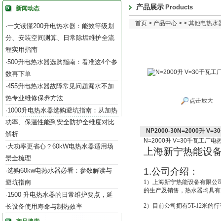
产品展示
Products
新闻动态
首页
>
产品中心
> >
其他电热水
一文读懂200升电热水器：能效等级划
·
分、安装空间测算、日常除垢维护全流
程实用指南
500升电热水器选购指南：看准这4个参
·
数再下单
455升电热水器故障常见问题漏水不加
·
热专业维修保养方法
点击放大
1000升电热水器选购避坑指南：从加热
·
功率、保温性能到安全防护全维度对比
NP2000-30N=2000升 
解析
N=2000
升
V=30
千瓦工厂电
大功率更省心？60kW电热水器适用场
·
上海新宁热能设
景全梳理
1.
公司介绍：
选购60kw电热水器必看：参数解读与
·
避坑指南
1
）上海新宁热能设备有限公
的生产及销售，热水器均具有IS
1500 升电热水器的日常维护要点，延
·
2
）目前公司拥有5T-12米的
长设备使用寿命与制热效率