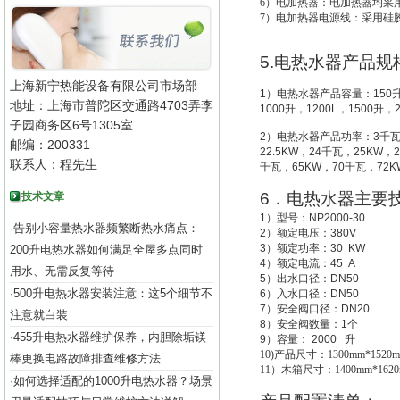
6
）电加热器：电加热器均采用
7
）电加热器电源线：采用硅
5.
电热水器产品规
上海新宁热能设备有限公司市场部
1
）电热水器产品容量：
150
地址：上海市普陀区交通路4703弄李
1000
升
，
1200L
，
1500
升
，
子园商务区6号1305室
2
）电热水器产品功率：
3
千
邮编：200331
22.5KW
，
24
千瓦，
25KW
，
2
联系人：程先生
千瓦，
65KW
，
70
千瓦，
72K
6
．电热水器主要
技术文章
1
）型号：
NP2000-30
告别小容量热水器频繁断热水痛点：
·
2
）额定电压：
380V
3
）额定功率：
30 KW
200升电热水器如何满足全屋多点同时
4
）额定电流：
45 A
用水、无需反复等待
5
）出水口径：
DN50
500升电热水器安装注意：这5个细节不
·
6
）入水口径：
DN50
7
）安全阀口径：
DN20
注意就白装
8
）安全阀数量：
1
个
455升电热水器维护保养，内胆除垢镁
·
9
）容量：
2000
升
10)
产品尺寸：1300mm*1520m
棒更换电路故障排查维修方法
11
）木箱尺寸：1400mm*1620
如何选择适配的1000升电热水器？场景
·