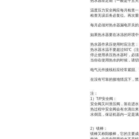
热水器应定期（一般是十五天
温度压力安全阀应每月检查一
检查无误后务必复位。再次重
每月必须对热水器漏电开关的
如果热水器要在冰冻的环境中
热水器作承压使用时应注意：
热水器水温不要超过
60
℃
（注
停止使用承压热水器时，必须
当你在使用热水的时候，请切
电气元件接线柱应经常紧固、
在没有可靠的接地情况下，禁
注：
1
）
T/P
安全阀：
安全阀又叫
泄压阀
，装在进水
热过程中安全阀会有水滴出来
水倒流，保证机器内一定是满
2
）
镁棒：
镁棒又称
阳极棒
，它的主要成