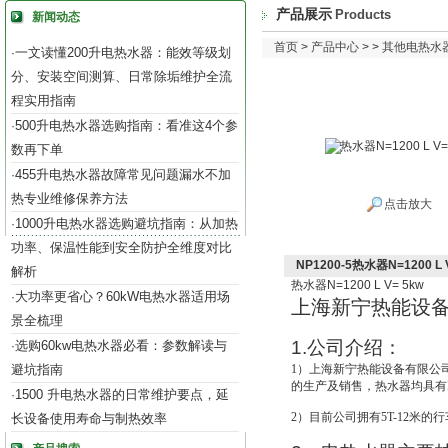
产品展示
Products
新闻动态
首页
>
产品中心
> >
其他电热水
一文读懂200升电热水器：能效等级划
·
分、安装空间测算、日常除垢维护全流
程实用指南
500升电热水器选购指南：看准这4个参
·
数再下单
455升电热水器故障常见问题漏水不加
·
热专业维修保养方法
点击放大
1000升电热水器选购避坑指南：从加热
·
功率、保温性能到安全防护全维度对比
NP1200-5热水器N=1200 L 
解析
热水器
N=1200 L V= 5kw
大功率更省心？60kW电热水器适用场
·
上海新宁热能设
景全梳理
1.
公司介绍：
选购60kw电热水器必看：参数解读与
·
避坑指南
1
）上海新宁热能设备有限公
的生产及销售，热水器均具有IS
1500 升电热水器的日常维护要点，延
·
2
）目前公司拥有5T-12米的
长设备使用寿命与制热效率