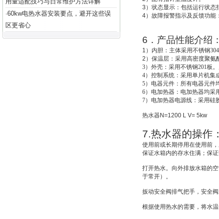
用量适配技巧与日常维护方法详解
3
）状态显示：包括运行状态
60kw电热水器安装要点，避开这些误
·
4
）故障报警指示及反馈功能
区更省心
6
．产品性能介绍
1
）
内胆：主体采用不锈钢30
2
）
保温层：采用高密度聚氨酯
3
）外壳：采用不锈钢201板。
4
）控制系统：采用单片机集成
5
）电器元件：所有电器元件
6
）电加热器：电加热器均采用
7
）电加热器电源线：采用硅
热水器
N=1200 L V= 5kw
7.
热水器的操作
使用前或长期停用在使用前，
保证水箱内的存水住满；保证
打开热水。向外排放水箱的空
于常开）。
扳动安全阀排气把手，安全阀
根据使用热水的需要，将水温