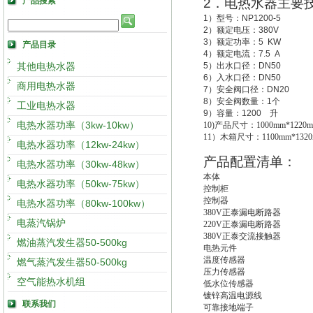
产品搜索
2
．电热水器主要
1
）型号：
NP1200-5
2
）额定电压：
380V
3
）额定功率：
5 KW
产品目录
4
）额定电流：
7.5 A
其他电热水器
5
）出水口径：
DN50
6
）入水口径：
DN50
商用电热水器
7
）安全阀口径：
DN20
8
）安全阀数量：
1
个
工业电热水器
9
）容量：
1200
升
电热水器功率（3kw-10kw）
10)
产品尺寸：1000mm*1220m
11
）木箱尺寸：1100mm*1320
电热水器功率（12kw-24kw）
产品配置清单：
电热水器功率（30kw-48kw）
本体
电热水器功率（50kw-75kw）
控制柜
控制器
电热水器功率（80kw-100kw）
380V
正泰漏电断路器
电蒸汽锅炉
220V
正泰漏电断路器
380V
正泰交流接触器
燃油蒸汽发生器50-500kg
电热元件
温度传感器
燃气蒸汽发生器50-500kg
压力传感器
空气能热水机组
低水位传感器
镀锌高温电源线
联系我们
可靠接地端子