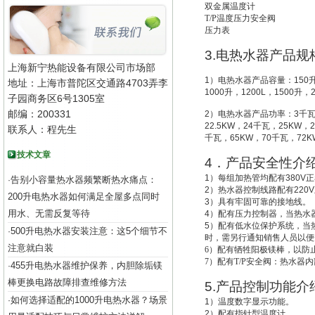
双金属温度计
T/P
温度压力安全阀
压力表
3.
电热水器产品规
上海新宁热能设备有限公司市场部
1
）电热水器产品容量：
150
地址：上海市普陀区交通路4703弄李
1000
升
，
1200L
，
1500
升
，
子园商务区6号1305室
邮编：200331
2
）电热水器产品功率：
3
千
22.5KW
，
24
千瓦，
25KW
，
2
联系人：程先生
千瓦，
65KW
，
70
千瓦，
72K
技术文章
4
．产品安全性介
1
）每组加热管均配有
380V
正
告别小容量热水器频繁断热水痛点：
·
2
）热水器控制线路配有
220V
200升电热水器如何满足全屋多点同时
3
）具有牢固可靠的接地线。
用水、无需反复等待
4
）配有压力控制器，当热水
5
）配有低水位保护系统，
当
500升电热水器安装注意：这5个细节不
·
时，需另行通知销售人员以便
注意就白装
6
）配有牺牲阳极镁棒，以防
7
）配有T/P安全阀：热水器
455升电热水器维护保养，内胆除垢镁
·
棒更换电路故障排查维修方法
5.
产品控制功能介
如何选择适配的1000升电热水器？场景
·
1
）温度数字显示功能。
2
）配有指针型温度计。