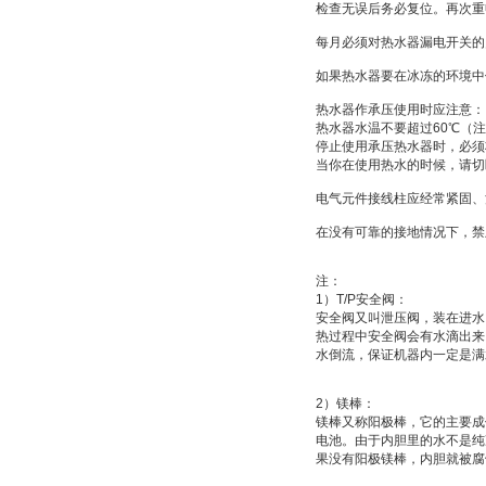
检查无误后务必复位。再次重
每月必须对热水器漏电开关的
如果热水器要在冰冻的环境中
热水器作承压使用时应注意：
热水器水温不要超过
60
℃
（注
停止使用承压热水器时，必须
当你在使用热水的时候，请切
电气元件接线柱应经常紧固、
在没有可靠的接地情况下，禁
注：
1
）
T/P
安全阀：
安全阀又叫
泄压阀
，装在进水
热过程中安全阀会有水滴出来
水倒流，保证机器内一定是满
2
）
镁棒：
镁棒又称
阳极棒
，它的主要成
电池
。由于内胆里的水不是纯
果没有阳极镁棒，内胆就被腐