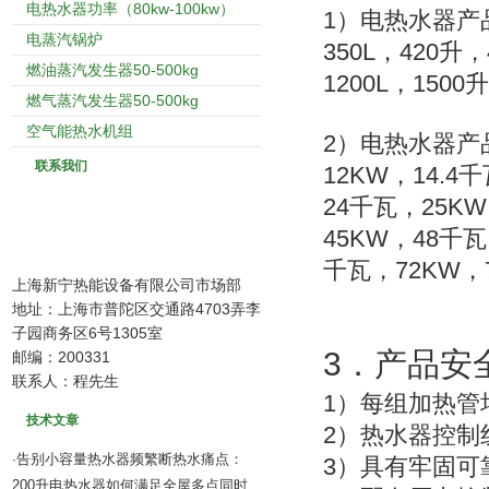
电热水器功率（80kw-100kw）
1
）电热水器产
电蒸汽锅炉
350L
420
，
升
，
燃油蒸汽发生器50-500kg
1200L
1500
，
升
燃气蒸汽发生器50-500kg
空气能热水机组
2
）电热水器产
联系我们
12KW
14.4
，
千
24
25KW
千瓦，
45KW
48
，
千瓦
72KW
千瓦，
，
上海新宁热能设备有限公司市场部
地址：上海市普陀区交通路4703弄李
子园商务区6号1305室
3
．产品安
邮编：200331
联系人：程先生
1
）每组加热管
技术文章
2
）热水器控制
告别小容量热水器频繁断热水痛点：
·
3
）具有牢固可
200升电热水器如何满足全屋多点同时