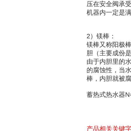
压在安全阀承
机器内一定是
2
）
镁棒：
镁棒又称
阳极
胆（主要成份
由于内胆里的
的腐蚀性，当
棒，内胆就被
N
蓄热式热水器
产品相关关键