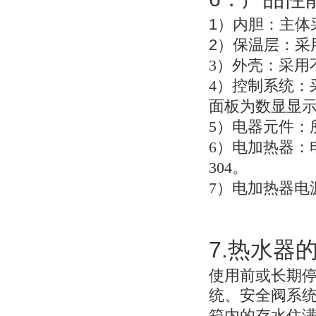
1
）
内胆：主体
2
）
保温层：采
3
）外壳：采用不
4
）控制系统：
面板为数显显
5
）电器元件：
6
）电加热器：
304。
7
）电加热器电
7.
热水器
使用前或长期
统、安全阀系