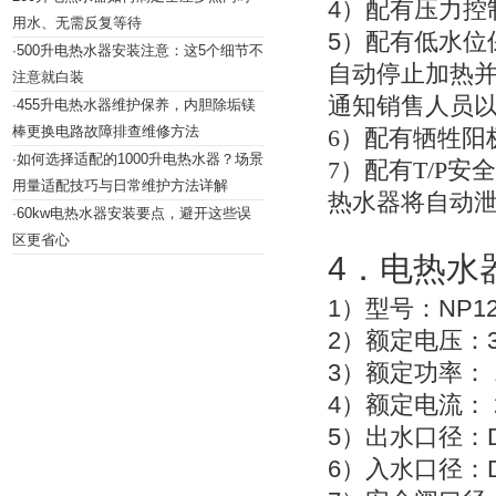
4
）配有压力控
用水、无需反复等待
5
）配有低水位
500升电热水器安装注意：这5个细节不
·
自动停止加热
注意就白装
通知销售人员
455升电热水器维护保养，内胆除垢镁
·
棒更换电路故障排查维修方法
6
）配有牺牲阳
如何选择适配的1000升电热水器？场景
·
7
）配有T/P安
用量适配技巧与日常维护方法详解
热水器将自动
60kw电热水器安装要点，避开这些误
·
区更省心
4
．电热水
1
NP12
）型号：
2
）额定电压：
3
）额定功率：
4
）额定电流：
5
）出水口径：
6
）入水口径：