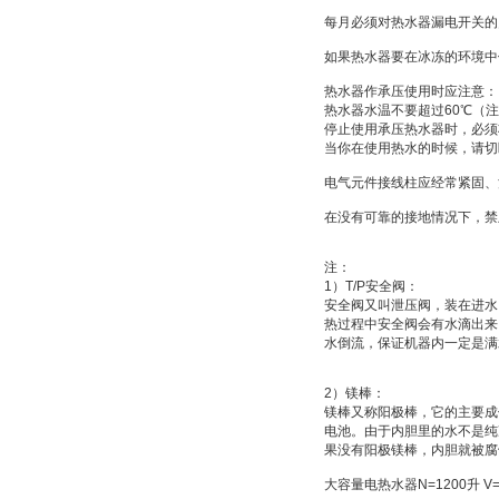
每月必须对热水器漏电开关的
如果热水器要在冰冻的环境中
热水器作承压使用时应注意：
热水器水温不要超过
60
℃
（注
停止使用承压热水器时，必须
当你在使用热水的时候，请切
电气元件接线柱应经常紧固、
在没有可靠的接地情况下，禁
注：
1
）
T/P
安全阀：
安全阀又叫
泄压阀
，装在进水
热过程中安全阀会有水滴出来
水倒流，保证机器内一定是满
2
）
镁棒：
镁棒又称
阳极棒
，它的主要成
电池
。由于内胆里的水不是纯
果没有阳极镁棒，内胆就被腐
大容量电热水器
N=1200
升
V=