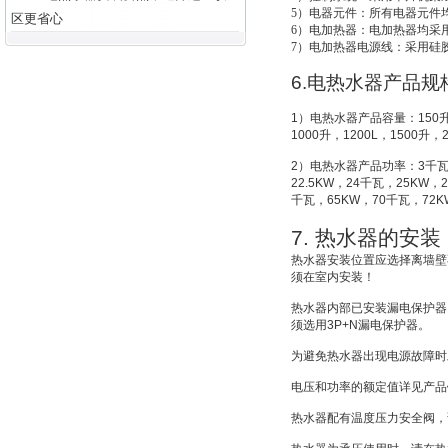
5
）电器元件：所有电器元件
区更省心
6
）电加热器：电加热器均采用
7
）电加热器电源线：采用硅
6.
电热水器产品规
1
）电热水器产品容量：
150
1000
升
，
1200L
，
1500
升
，
2
）电热水器产品功率：
3
千
22.5KW
，
24
千瓦，
25KW
，
2
千瓦，
65KW
，
70
千瓦，
72K
7.
热水器的安装
热水器安装位置应选择离墙壁
须在室内安装！
热水器内部已安装漏电保护器
须选用
3P+N
漏电保护器。
为避免热水器出现电源故障时
电压和功率的额定值详见产品
热水器配有温度压力安全阀，