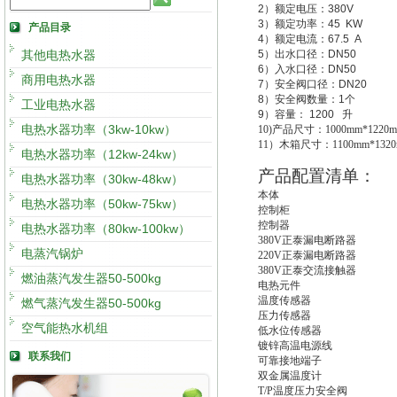
2
）额定电压：
380V
3
）额定功率：
45 KW
产品目录
4
）额定电流：
67.5 A
其他电热水器
5
）出水口径：
DN50
6
）入水口径：
DN50
商用电热水器
7
）安全阀口径：
DN20
8
）安全阀数量：
1
个
工业电热水器
9
）容量：
1200
升
电热水器功率（3kw-10kw）
10)
产品尺寸：1000mm*1220m
11
）木箱尺寸：1100mm*1320
电热水器功率（12kw-24kw）
产品配置清单：
电热水器功率（30kw-48kw）
本体
电热水器功率（50kw-75kw）
控制柜
控制器
电热水器功率（80kw-100kw）
380V
正泰漏电断路器
电蒸汽锅炉
220V
正泰漏电断路器
380V
正泰交流接触器
燃油蒸汽发生器50-500kg
电热元件
温度传感器
燃气蒸汽发生器50-500kg
压力传感器
空气能热水机组
低水位传感器
镀锌高温电源线
联系我们
可靠接地端子
双金属温度计
T/P
温度压力安全阀