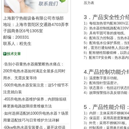
压力表
3
．产品安全性介
上海新宁热能设备有限公司市场部
1
）每组加热管均配有
380V
正
地址：上海市普陀区交通路4703弄李
2
）热水器控制线路配有
220V
子园商务区6号1305室
3
）具有牢固可靠的接地线。
邮编：200331
4
）配有压力控制器，当热水
5
）配有低水位保护系统，
当
联系人：程先生
时，需另行通知销售人员以便
6
）配有牺牲阳极镁棒，以防
技术文章
7
）配有T/P安全阀：热水器
告别小容量热水器频繁断热水痛点：
·
200升电热水器如何满足全屋多点同时
4.
产品控制功能介
用水、无需反复等待
1
）温度数字显示功能。
2
）配有指针型温度计。
500升电热水器安装注意：这5个细节不
·
3
）状态显示：包括运行状态
注意就白装
4
）故障报警指示及反馈功能
455升电热水器维护保养，内胆除垢镁
·
棒更换电路故障排查维修方法
5
．产品性能介绍
如何选择适配的1000升电热水器？场景
1
）
内胆：主体采用不锈钢30
·
2
）
保温层：采用高密度聚氨酯
用量适配技巧与日常维护方法详解
3
）外壳：采用不锈钢201板。
60kw电热水器安装要点，避开这些误
·
4
）控制系统：采用单片机集成