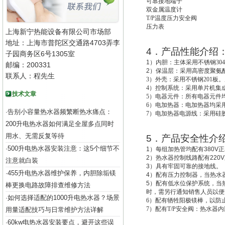
可靠接地端子
双金属温度计
T/P
温度压力安全阀
压力表
上海新宁热能设备有限公司市场部
地址：上海市普陀区交通路4703弄李
4
．产品性能介绍
子园商务区6号1305室
1
）
内胆：主体采用不锈钢30
邮编：200331
2
）
保温层：采用高密度聚氨酯
联系人：程先生
3
）外壳：采用不锈钢201板。
4
）控制系统：采用单片机集成
技术文章
5
）电器元件：所有电器元件
6
）电加热器：电加热器均采用
告别小容量热水器频繁断热水痛点：
·
7
）电加热器电源线：采用硅
200升电热水器如何满足全屋多点同时
用水、无需反复等待
5
．产品安全性介
500升电热水器安装注意：这5个细节不
·
1
）每组加热管均配有
380V
正
2
）热水器控制线路配有
220V
注意就白装
3
）具有牢固可靠的接地线。
455升电热水器维护保养，内胆除垢镁
·
4
）配有压力控制器，当热水
5
）配有低水位保护系统，
当
棒更换电路故障排查维修方法
时，需另行通知销售人员以便
如何选择适配的1000升电热水器？场景
·
6
）配有牺牲阳极镁棒，以防
7
）配有T/P安全阀：热水器
用量适配技巧与日常维护方法详解
60kw电热水器安装要点，避开这些误
·