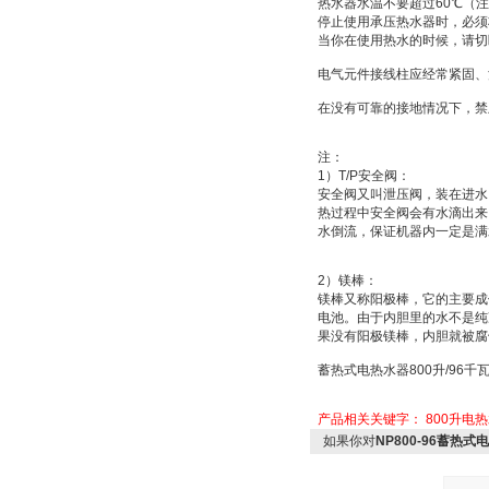
热水器水温不要超过
60
℃
（注
停止使用承压热水器时，必须
当你在使用热水的时候，请切
电气元件接线柱应经常紧固、
在没有可靠的接地情况下，禁
注：
1
）
T/P
安全阀：
安全阀又叫
泄压阀
，装在进水
热过程中安全阀会有水滴出来
水倒流，保证机器内一定是满
2
）
镁棒：
镁棒又称
阳极棒
，它的主要成
电池
。由于内胆里的水不是纯
果没有阳极镁棒，内胆就被腐
蓄热式电热水器
800
升
/96
千
产品相关关键字：
800升电
如果你对
NP800-96蓄热式