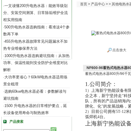
首页
>
产品中心
> >
其他电热水
一文读懂200升电热水器：能效等级划
·
分、安装空间测算、日常除垢维护全流
程实用指南
500升电热水器选购指南：看准这4个参
·
数再下单
455升电热水器故障常见问题漏水不加
·
热专业维修保养方法
点击放大
1000升电热水器选购避坑指南：从加热
·
功率、保温性能到安全防护全维度对比
NP800-96蓄热式电热水器80
解析
蓄热式电热水器
800
升
/96
千
大功率更省心？60kW电热水器适用场
·
1.公司
简介
：
景全梳理
1）
上海新宁热能设备有
选购60kw电热水器必看：参数解读与
·
企之本
，
新宁
坚持走“科
避坑指南
队，所有的
产品远销海内
1500 升电热水器的日常维护要点，延
·
牌化、化”的发展战略，
2）目前公司拥有5T-12
长设备使用寿命与制热效率
弧焊机4台。
产品搜索
上海新宁热能设