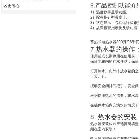
6.
产品控制功能介
区更省心
1
）温度数字显示功能。
2
）配有指针型温度计。
3
）状态显示：包括运行状态
4
）故障报警指示及反馈功能
蓄热式电热水器
800
升
/96
千
7.
热水器的操作
使用前或长期停用在使用前，
保证水箱内的存水住满；保证
打开热水。向外排放水箱的空
于常开）。
扳动安全阀排气把手，安全阀
根据使用热水的需要，将水温
在确保水箱内充满水的情况下
8.
热水器的安装
热水器安装位置应选择离墙壁
须在室内安装！
热水器内部已安装漏电保护器