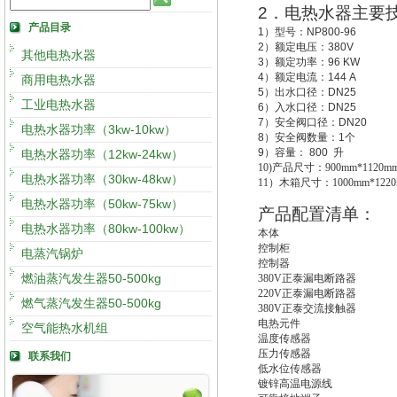
2
．电热水器主要
产品目录
1
）型号：
NP800-96
2
）额定电压：
380V
其他电热水器
3
）额定功率：
96 KW
4
）额定电流：
144 A
商用电热水器
5
）出水口径：
DN25
工业电热水器
6
）入水口径：
DN25
7
）安全阀口径：
DN20
电热水器功率（3kw-10kw）
8
）安全阀数量：
1
个
9
）容量：
800
升
电热水器功率（12kw-24kw）
10)
产品尺寸：900mm*1120mm
电热水器功率（30kw-48kw）
11
）木箱尺寸：1000mm*1220
电热水器功率（50kw-75kw）
产品配置清单：
电热水器功率（80kw-100kw）
本体
控制柜
电蒸汽锅炉
控制器
燃油蒸汽发生器50-500kg
380V
正泰漏电断路器
220V
正泰漏电断路器
燃气蒸汽发生器50-500kg
380V
正泰交流接触器
电热元件
空气能热水机组
温度传感器
压力传感器
联系我们
低水位传感器
镀锌高温电源线