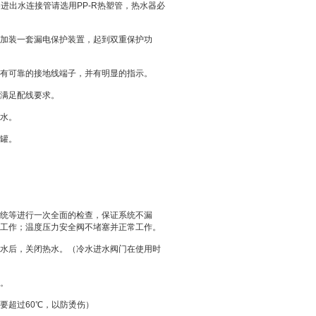
器进出水连接管请选用
PP-R
热塑管，热水器必
加装一套漏电保护装置，起到双重保护功
有可靠的接地线端子，并有明显的指示。
满足配线要求。
水。
罐。
统等进行一次全面的检查，保证系统不漏
工作；温度压力安全阀不堵塞并正常工作。
水后，关闭热水。（冷水进水阀门在使用时
。
要超过
60
℃
，以防烫伤）