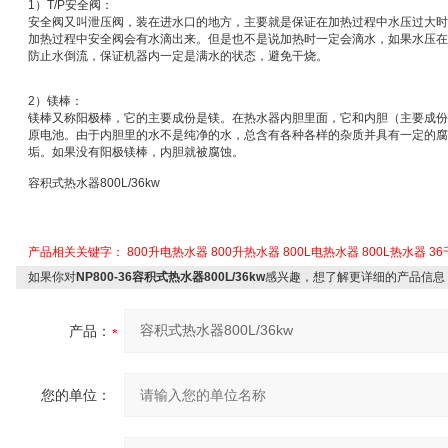
1
）
T/P
安全阀：
安全阀又叫
泄压阀
，装在进水口的地方，主要就是保证在加热过程中水压过大时
加热过程中安全阀会有水滴出来。但是也不是说加热时一定会滴水，如果水压在
防止水倒流，保证机器内一定是满水的状态，避免干烧。
2
）
镁棒：
镁棒又称
阳极棒
，它的主要成份是镁。在热水器内胆里面，它和内胆（主要成份
原电池
。由于内胆里的水不是纯净的水，总含有各种各样的杂质并具有一定的腐
垢。如果没有阳极镁棒，内胆就被腐蚀。
容积式热水器
800L/36kw
产品相关关键字：
800升电热水器
800升热水器
800L电热水器
800L热水器
3
如果你对
NP800-36容积式热水器800L/36kw
感兴趣，想了解更详细的产品信息
产品：
您的单位：