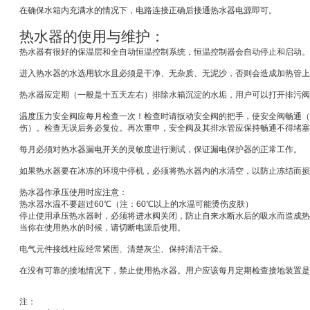
在确保水箱内充满水的情况下，电路连接正确后接通热水器电源即可。
热水器的使用与维护：
热水器有很好的保温层和全自动恒温控制系统，恒温控制器会自动停止和启动。
进入热水器的水选用软水且必须是干净、无杂质、无泥沙，否则会造成加热管上
热水器应定期（一般是十五天左右）排除水箱沉淀的水垢，用户可以打开排污阀
温度压力安全阀应每月检查一次！检查时请扳动安全阀的把手，使安全阀畅通（
伤）。检查无误后务必复位。再次重申，安全阀及其排水管应保持畅通不得堵塞
每月必须对热水器漏电开关的灵敏度进行测试，保证漏电保护器的正常工作。
如果热水器要在冰冻的环境中停机，必须将热水器内的水清空，以防止冻结而损
热水器作承压使用时应注意：
热水器水温不要超过
60
℃
（注：
60
℃
以上的水温可能烫伤皮肤）
停止使用承压热水器时，必须将进水阀关闭，防止自来水断水后的吸水而造成热
当你在使用热水的时候，请切断电源后使用。
电气元件接线柱应经常紧固、清楚灰尘、保持清洁干燥。
在没有可靠的接地情况下，禁止使用热水器。用户应该每月定期检查接地装置是
注：