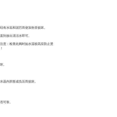
结有水垢和泥巴而使加热管损坏。
直到放出清洁水即可。
注意：检查此阀时如水温较高应防止烫
！
坏。
水器内胆形成负压而损坏。
否可靠。