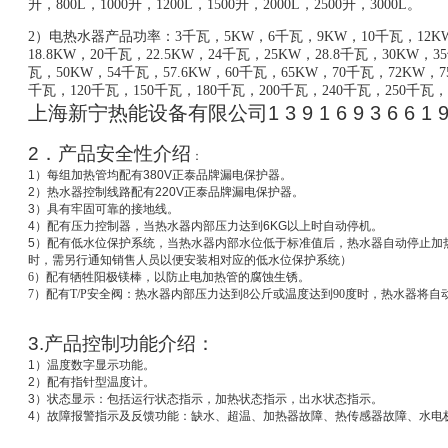
升，800L，1000升，1200L，1500升，2000L，2500升，3000L。
2）电热水器产品功率：3千瓦，5KW，6千瓦，9KW，10千瓦，12KW
18.8KW，20千瓦，22.5KW，24千瓦，25KW，28.8千瓦，30KW，
瓦，50KW，54千瓦，57.6KW，60千瓦，65KW，70千瓦，72KW，7
千瓦
，
120千瓦，150千瓦，180千瓦，200千瓦，240千瓦，250千瓦，
上海新宁热能设备有限公司
1 3 9 1 6 9 3 6 6 1 
2
．产品安全性介绍
：
1
）每组加热管均配有
380V
正泰品牌漏电保护器。
2
）热水器控制线路配有
220V
正泰品牌漏电保护器。
3
）具有牢固可靠的接地线。
4
）配有压力控制器，当热水器内部压力达到
6KG
以上时自动停机。
5
）配有低水位保护系统，
当热水器内部水位低于标准值后，热水器自动停止加
时，需另行通知销售人员以便安装相对应的低水位保护系统）
6
）配有牺牲阳极镁棒，以防止电加热管的腐蚀生锈。
7
）配有T/P安全阀：热水器内部压力达到8公斤或温度达到90度时，热水器将自
3.
产品控制功能介绍：
1
）温度数字显示功能。
2
）配有指针型温度计。
3
）状态显示：包括运行状态指示，加热状态指示，出水状态指示。
4
）故障报警指示及反馈功能：缺水、超温、加热器故障、热传感器故障、水电