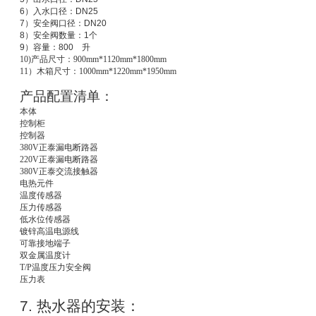
6
）入水口径：
DN25
7
）安全阀口径：
DN20
8
）安全阀数量：
1
个
9
）容量：
800
升
10)
产品尺寸：900mm*1120mm*1800mm
11
）木箱尺寸：1000mm*1220mm*1950mm
产品配置清单：
本体
控制柜
控制器
380V
正泰漏电断路器
220V
正泰漏电断路器
380V
正泰交流接触器
电热元件
温度传感器
压力传感器
低水位传感器
镀锌高温电源线
可靠接地端子
双金属温度计
T/P
温度压力安全阀
压力表
7.
热水器的安装：