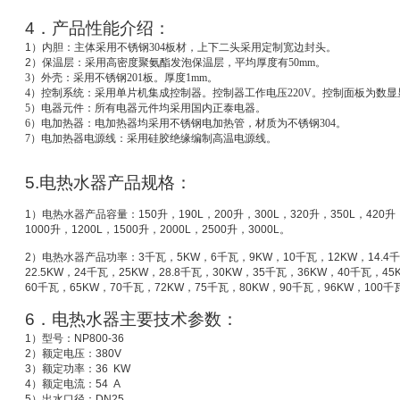
4
．产品性能介绍：
1
）
内胆：主体采用不锈钢304板材，上下二头采用定制宽边封头。
2
）
保温层：采用高密度聚氨酯发泡保温层，平均厚度有50mm。
3
）外壳：采用不锈钢201板。厚度1mm。
4
）控制系统：采用单片机集成控制器。控制器工作电压220V。控制面板为数显
5
）电器元件：所有电器元件均采用国内正泰电器。
6
）电加热器：电加热器均采用不锈钢电加热管，材质为不锈钢304。
7
）电加热器电源线：采用硅胶绝缘编制高温电源线。
5.
电热水器产品规格：
1
）电热水器产品容量：
150
升
，
190L
，
200
升
，
300L
，
320
升
，
350L
，
420
升
1000
升
，
1200L
，
1500
升
，
2000L
，
2500
升
，
3000L
。
2
）电热水器产品功率：
3
千瓦，
5KW
，
6
千瓦，
9KW
，
10
千瓦，
12KW
，
14.4
千
22.5KW
，
24
千瓦，
25KW
，
28.8
千瓦，
30KW
，
35
千瓦，
36KW
，
40
千瓦，
45
60
千瓦，
65KW
，
70
千瓦，
72KW
，
75
千瓦，
80KW
，
90
千瓦，
96KW
，
100
千
6
．电热水器主要技术参数：
1
）型号：
NP800-36
2
）额定电压：
380V
3
）额定功率：
36 KW
4
）额定电流：
54 A
5
）出水口径：
DN25