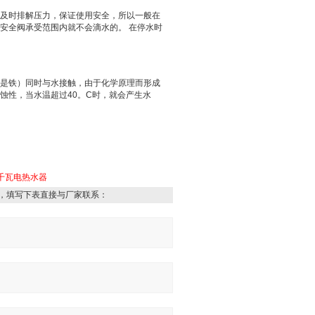
及时排解压力，保证使用安全，所以一般在
安全阀承受范围内就不会滴水的。
在停水时
是铁）同时与水接触，由于化学原理而形成
蚀性，当水温超过
40
。
C
时，就会产生水
6千瓦电热水器
，填写下表直接与厂家联系：