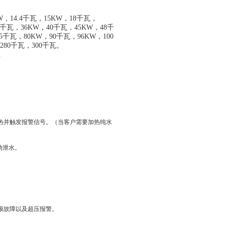
，14.4千瓦，15KW，18千瓦，
35千瓦，36KW，40千瓦，45KW，48千
5千瓦，80KW，90千瓦，96KW，100
280千瓦，300千瓦。
9
热并触发报警信号。（当客户需要加热纯水
动泄水。
极故障以及超压报警。