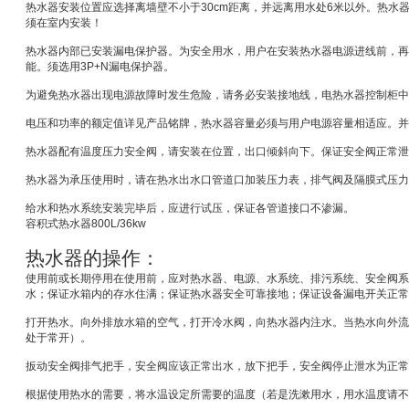
热水器安装位置应选择离墙壁不小于
30cm
距离，并远离用水处
6
米
以外。热水
须在室内安装！
热水器内部已安装漏电保护器。为安全用水，用户在安装热水器电源进线前，再
能。须选用
3P+N
漏电保护器。
为避免热水器出现电源故障时发生危险，请务必安装接地线，电热水器控制柜中
电压和功率的额定值详见产品铭牌，热水器容量必须与用户电源容量相适应。并
热水器配有温度压力安全阀，请安装在位置，出口倾斜向下。保证安全阀正常泄
热水器为承压使用时，请在热水出水口管道口加装压力表，排气阀及隔膜式压力
给水和热水系统安装完毕后，应进行试压，保证各管道接口不渗漏。
容积式热水器
800L/36kw
热水器的操作：
使用前或长期停用在使用前，应对热水器、电源、水系统、排污系统、安全阀系
水；保证水箱内的存水住满；保证热水器安全可靠接地；保证设备漏电开关正常
打开热水。向外排放水箱的空气，打开冷水阀，向热水器内注水。当热水向外流
处于常开）。
扳动安全阀排气把手，安全阀应该正常出水，放下把手，安全阀停止泄水为正常
根据使用热水的需要，将水温设定所需要的温度（若是洗漱用水，用水温度请不