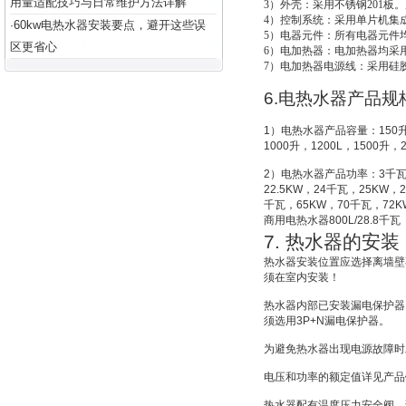
用量适配技巧与日常维护方法详解
3
）外壳：采用不锈钢201板。
4
）控制系统：采用单片机集成
60kw电热水器安装要点，避开这些误
·
5
）电器元件：所有电器元件
区更省心
6
）电加热器：电加热器均采用
7
）电加热器电源线：采用硅
6.
电热水器产品规
1
）电热水器产品容量：
150
1000
升
，
1200L
，
1500
升
，
2
）电热水器产品功率：
3
千
22.5KW
，
24
千瓦，
25KW
，
2
千瓦，
65KW
，
70
千瓦，
72K
商用电热水器
800L/28.8
千瓦
7.
热水器的安装
热水器安装位置应选择离墙壁
须在室内安装！
热水器内部已安装漏电保护器
须选用
3P+N
漏电保护器。
为避免热水器出现电源故障时
电压和功率的额定值详见产品
热水器配有温度压力安全阀，