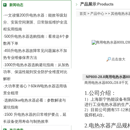
产品展示
Products
新闻动态
首页
>
产品中心
> >
其他电热水
一文读懂200升电热水器：能效等级划
·
分、安装空间测算、日常除垢维护全流
程实用指南
500升电热水器选购指南：看准这4个参
·
数再下单
455升电热水器故障常见问题漏水不加
·
热专业维修保养方法
点击放大
1000升电热水器选购避坑指南：从加热
·
功率、保温性能到安全防护全维度对比
NP800-28.8商用电热水器80
解析
商用电热水器
800L/28.8
千瓦
大功率更省心？60kW电热水器适用场
·
1.公司介绍：
景全梳理
1）
上海新宁热能设备有
选购60kw电热水器必看：参数解读与
·
进行工业电热水器的生产及
避坑指南
2）目前公司拥有5T-12
1500 升电热水器的日常维护要点，延
·
弧焊机4台。
长设备使用寿命与制热效率
2
.电热水器产品规