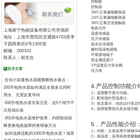
控制柜
控制器
380V
正泰漏电断路器
220V
正泰漏电断路器
380V
正泰交流接触器
电热元件
上海新宁热能设备有限公司市场部
温度传感器
地址：上海市普陀区交通路4703弄李
压力传感器
子园商务区6号1305室
低水位传感器
镀锌高温电源线
邮编：200331
可靠接地端子
联系人：程先生
双金属温度计
T/P
温度压力安全阀
技术文章
压力表
告别小容量热水器频繁断热水痛点：
·
4.
产品控制功能介
200升电热水器如何满足全屋多点同时
1
）温度数字显示功能。
用水、无需反复等待
2
）配有指针型温度计。
500升电热水器安装注意：这5个细节不
·
3
）状态显示：包括运行状态
4
）故障报警指示及反馈功能
注意就白装
455升电热水器维护保养，内胆除垢镁
·
5
．产品性能介绍
棒更换电路故障排查维修方法
1
）
内胆：主体采用不锈钢30
如何选择适配的1000升电热水器？场景
·
2
）
保温层：采用高密度聚氨酯