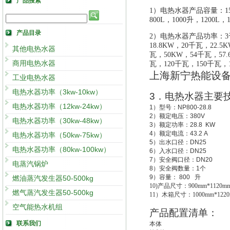
产品搜索
1）电热水器产品容量：150升
800L，1000升，1200L，
产品目录
2）电热水器产品功率：3千
18.8KW，20千瓦，22.
其他电热水器
瓦，50KW，54千瓦，57
商用电热水器
瓦
，
120千瓦，150千瓦，
上海新宁热能设
工业电热水器
电热水器功率（3kw-10kw）
3
．电热水器主要
电热水器功率（12kw-24kw）
1
）型号：
NP800-28.8
2
）额定电压：
380V
电热水器功率（30kw-48kw）
3
）额定功率：
28.8 KW
4
）额定电流：
43.2 A
电热水器功率（50kw-75kw）
5
）出水口径：
DN25
电热水器功率（80kw-100kw）
6
）入水口径：
DN25
7
）安全阀口径：
DN20
电蒸汽锅炉
8
）安全阀数量：
1
个
9
）容量：
800
升
燃油蒸汽发生器50-500kg
10)
产品尺寸：900mm*1120mm
燃气蒸汽发生器50-500kg
11
）木箱尺寸：1000mm*1220
空气能热水机组
产品配置清单：
联系我们
本体