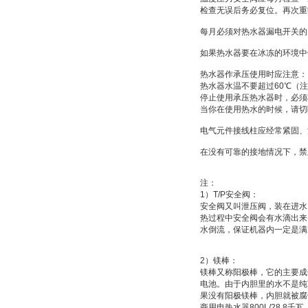
检查无误后务必复位。再次重
每月必须对热水器漏电开关的
如果热水器要在冰冻的环境中
热水器作承压使用时应注意：
热水器水温不要超过
60
℃
（注
停止使用承压热水器时，必须
当你在使用热水的时候，请切
电气元件接线柱应经常紧固、
在没有可靠的接地情况下，禁
注：
1
）
T/P
安全阀：
安全阀又叫
泄压阀
，装在进水
热过程中安全阀会有水滴出来
水倒流，保证机器内一定是满
2
）
镁棒：
镁棒又称
阳极棒
，它的主要成
电池
。由于内胆里的水不是纯
果没有阳极镁棒，内胆就被腐
商用电热水器
800L/28.8
千瓦