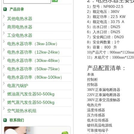
2
．电热水器主要
1
）型号：
NP800-22.5
产品目录
2
）额定电压：
380V
3
）额定功率：
22.5 KW
其他电热水器
4
）额定电流：
33.75 A
商用电热水器
5
）出水口径：
DN25
6
）入水口径：
DN25
工业电热水器
7
）安全阀口径：
DN20
8
）安全阀数量：
1
个
电热水器功率（3kw-10kw）
9
）容量：
800
升
电热水器功率（12kw-24kw）
10)
产品尺寸：900mm*1120mm
11
）木箱尺寸：1000mm*1220
电热水器功率（30kw-48kw）
产品配置清单：
电热水器功率（50kw-75kw）
本体
电热水器功率（80kw-100kw）
控制柜
控制器
电蒸汽锅炉
380V
正泰漏电断路器
燃油蒸汽发生器50-500kg
220V
正泰漏电断路器
380V
正泰交流接触器
燃气蒸汽发生器50-500kg
电热元件
温度传感器
空气能热水机组
压力传感器
联系我们
低水位传感器
镀锌高温电源线
可靠接地端子