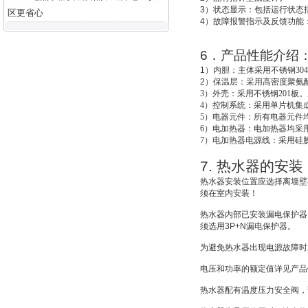
3
）状态显示：包括运行状态
区更省心
4
）故障报警指示及反馈功能
6
．产品性能介绍
1
）
内胆：主体采用不锈钢30
2
）
保温层：采用高密度聚氨酯
3
）外壳：采用不锈钢201板。
4
）控制系统：采用单片机集成
5
）电器元件：所有电器元件
6
）电加热器：电加热器均采用
7
）电加热器电源线：采用硅
7.
热水器的安装
热水器安装位置应选择离墙壁
须在室内安装！
热水器内部已安装漏电保护器
须选用
3P+N
漏电保护器。
为避免热水器出现电源故障时
电压和功率的额定值详见产品
热水器配有温度压力安全阀，