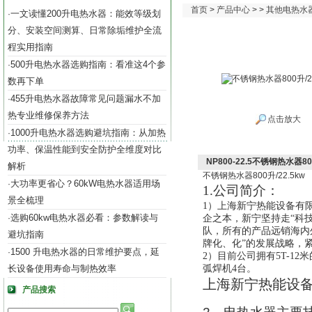
首页
>
产品中心
> >
其他电热水
一文读懂200升电热水器：能效等级划
·
分、安装空间测算、日常除垢维护全流
程实用指南
500升电热水器选购指南：看准这4个参
·
数再下单
455升电热水器故障常见问题漏水不加
·
热专业维修保养方法
点击放大
1000升电热水器选购避坑指南：从加热
·
功率、保温性能到安全防护全维度对比
NP800-22.5不锈钢热水器800
解析
不锈钢热水器
800
升
/22.5kw
大功率更省心？60kW电热水器适用场
·
1.公司
简介
：
景全梳理
1）
上海新宁热能设备有
选购60kw电热水器必看：参数解读与
·
企之本
，
新宁
坚持走“科
队，所有的
产品远销海内
避坑指南
牌化、化”的发展战略，
1500 升电热水器的日常维护要点，延
·
2）目前公司拥有5T-12
长设备使用寿命与制热效率
弧焊机4台。
上海新宁热能设
产品搜索