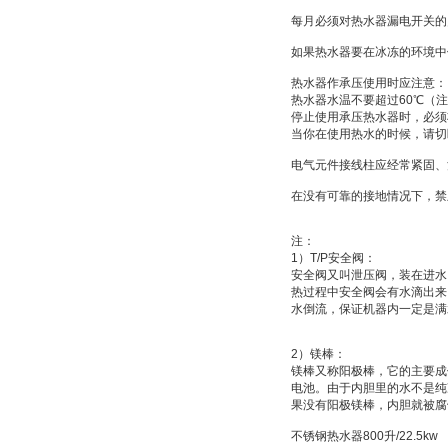
每月必须对热水器漏电开关的
如果热水器要在冰冻的环境中
热水器作承压使用时应注意：
热水器水温不要超过
60
℃
（注
停止使用承压热水器时，必须
当你在使用热水的时候，请切
电气元件接线柱应经常紧固、
在没有可靠的接地情况下，禁
注：
1
）
T/P
安全阀：
安全阀又叫
泄压阀
，装在进水
热过程中安全阀会有水滴出来
水倒流，保证机器内一定是满
2
）
镁棒：
镁棒又称
阳极棒
，它的主要成
电池
。由于内胆里的水不是纯
果没有阳极镁棒，内胆就被腐
不锈钢热水器
800
升
/22.5kw