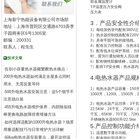
双金属温度计
T/P
温度压力安全阀
压力表
上海新宁热能设备有限公司市场部
3
．产品安全性介
地址：上海市普陀区交通路4703弄李
1
）每组加热管均配有
380V
正
子园商务区6号1305室
2
）热水器控制线路配有
220V
邮编：200331
3
）具有牢固可靠的接地线。
4
）配有压力控制器，当热水
联系人：程先生
5
）配有低水位保护系统，
当
时，需另行通知销售人员以便
技术文章
6
）配有牺牲阳极镁棒，以防
7
）配有T/P安全阀：热水器
告别小容量热水器频繁断热水痛点：
·
200升电热水器如何满足全屋多点同时
4.
电热水器产品规
用水、无需反复等待
1
）电热水器产品容量：
150
500升电热水器安装注意：这5个细节不
·
1000
升
，
1200L
，
1500
升
，
注意就白装
2
）电热水器产品功率：
3
千
455升电热水器维护保养，内胆除垢镁
·
22.5KW
，
24
千瓦，
25KW
，
2
棒更换电路故障排查维修方法
千瓦，
65KW
，
70
千瓦，
72K
不锈钢热水器
800
升
/22.5kw
如何选择适配的1000升电热水器？场景
·
5.
产品控制功能介
用量适配技巧与日常维护方法详解
1
）温度数字显示功能。
60kw电热水器安装要点，避开这些误
·
2
）配有指针型温度计。