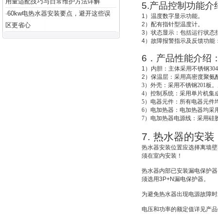
用量适配技巧与日常维护方法详解
5.
产品控制功能介
60kw电热水器安装要点，避开这些误
·
1
）温度数字显示功能。
2
）配有指针型温度计。
区更省心
3
）状态显示：包括运行状态
4
）故障报警指示及反馈功能
6
．产品性能介绍
1
）
内胆：主体采用不锈钢30
2
）
保温层：采用高密度聚氨酯
3
）外壳：采用不锈钢201板。
4
）控制系统：采用单片机集成
5
）电器元件：所有电器元件
6
）电加热器：电加热器均采用
7
）电加热器电源线：采用硅
7.
热水器的安装
热水器安装位置应选择离墙壁
须在室内安装！
热水器内部已安装漏电保护器
须选用
3P+N
漏电保护器。
为避免热水器出现电源故障时
电压和功率的额定值详见产品