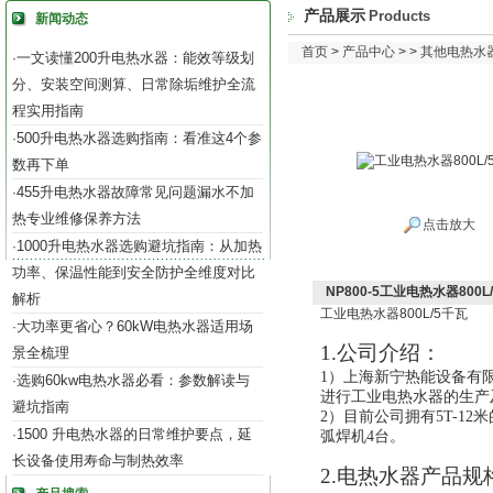
产品展示
Products
新闻动态
首页
>
产品中心
> >
其他电热水
一文读懂200升电热水器：能效等级划
·
分、安装空间测算、日常除垢维护全流
程实用指南
500升电热水器选购指南：看准这4个参
·
数再下单
455升电热水器故障常见问题漏水不加
·
热专业维修保养方法
点击放大
1000升电热水器选购避坑指南：从加热
·
功率、保温性能到安全防护全维度对比
NP800-5工业电热水器800L
解析
工业电热水器
800L/5
千瓦
大功率更省心？60kW电热水器适用场
·
1.公司介绍：
景全梳理
1）
上海新宁热能设备有
选购60kw电热水器必看：参数解读与
·
进行工业电热水器的生产及
避坑指南
2）目前公司拥有5T-12
1500 升电热水器的日常维护要点，延
·
弧焊机4台。
长设备使用寿命与制热效率
2
.电热水器产品规