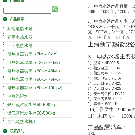
产品搜索
1）电热水器产品容量：150升
800L，1000升，1200L，
产品目录
2）电热水器产品功率：3千
18.8KW，20千瓦，22.
其他电热水器
瓦，50KW，54千瓦，57
商用电热水器
瓦
，
120千瓦，150千瓦，
上海新宁热能设
工业电热水器
电热水器功率（3kw-10kw）
3
．电热水器主要
电热水器功率（12kw-24kw）
1
）型号：
NP800-5
2
）额定电压：
380V
电热水器功率（30kw-48kw）
3
）额定功率：
5 KW
4
）额定电流：
7.5 A
电热水器功率（50kw-75kw）
5
）出水口径：
DN25
电热水器功率（80kw-100kw）
6
）入水口径：
DN25
7
）安全阀口径：
DN20
电蒸汽锅炉
8
）安全阀数量：
1
个
9
）容量：
800
升
燃油蒸汽发生器50-500kg
10)
产品尺寸：900mm*1
燃气蒸汽发生器50-500kg
11
）木箱尺寸：1000mm*
空气能热水机组
产品配置清单：
联系我们
本体