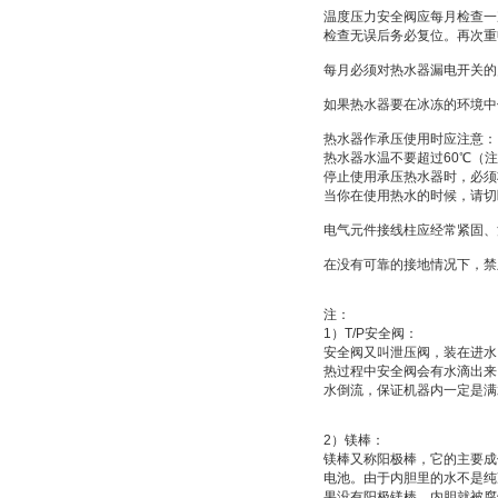
温度压力安全阀应每月检查一
检查无误后务必复位。再次重
每月必须对热水器漏电开关的
如果热水器要在冰冻的环境中
热水器作承压使用时应注意：
热水器水温不要超过
60
℃
（注
停止使用承压热水器时，必须
当你在使用热水的时候，请切
电气元件接线柱应经常紧固、
在没有可靠的接地情况下，禁
注：
1
）
T/P
安全阀：
安全阀又叫
泄压阀
，装在进水
热过程中安全阀会有水滴出来
水倒流，保证机器内一定是满
2
）
镁棒：
镁棒又称
阳极棒
，它的主要成
电池
。由于内胆里的水不是纯
果没有阳极镁棒，内胆就被腐