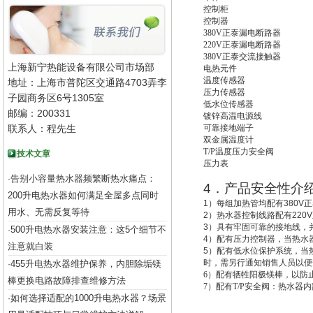
控制柜
控制器
380V
正泰漏电断路器
220V
正泰漏电断路器
380V
正泰交流接触器
上海新宁热能设备有限公司市场部
电热元件
温度传感器
地址：上海市普陀区交通路4703弄李
压力传感器
子园商务区6号1305室
低水位传感器
邮编：200331
镀锌高温电源线
联系人：程先生
可靠接地端子
双金属温度计
T/P
温度压力安全阀
技术文章
压力表
告别小容量热水器频繁断热水痛点：
·
4
．产品安全性介
200升电热水器如何满足全屋多点同时
1
）每组加热管均配有
380V
正
用水、无需反复等待
2
）热水器控制线路配有
220V
3
）具有牢固可靠的接地线，
500升电热水器安装注意：这5个细节不
·
4
）配有压力控制器，当热水
注意就白装
5
）配有低水位保护系统，
当
时，需另行通知销售人员以便
455升电热水器维护保养，内胆除垢镁
·
6
）配有牺牲阳极镁棒，以防
棒更换电路故障排查维修方法
7
）配有T/P安全阀：热水器
如何选择适配的1000升电热水器？场景
·