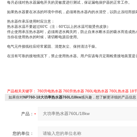
每月必须对热水器漏电开关的灵敏度进行测试，保证漏电保护器的正常工作。
如果热水器要在冰冻的环境中停机，必须将热水器内的水清空，以防止冻结而损
热水器作承压使用时应注意：
热水器水温不要超过
60
℃
（注：
60
℃
以上的水温可能烫伤皮肤）
停止使用承压热水器时，必须将进水阀关闭，防止自来水断水后的吸水而造成热
当你在使用热水的时候，请切断电源后使用。
电气元件接线柱应经常紧固、清楚灰尘、保持清洁干燥。
在没有可靠的接地情况下，禁止使用热水器。用户应该每月定期检查接地装置是
产品相关关键字：
760升电热水器
760升热水器
760L电热水器
760L热水器
18
如果你对
NP760-18大功率热水器760L/18kw
感兴趣，想了解更详细的产品信息
产品：
您的单位：