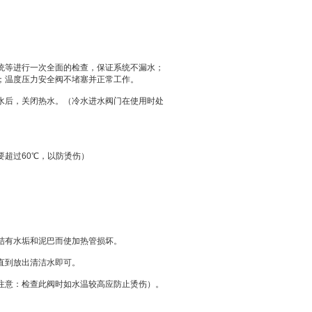
统等进行一次全面的检查，保证系统不漏水；
；温度压力安全阀不堵塞并正常工作。
水后，关闭热水。（冷水进水阀门在使用时处
。
要超过
60
℃
，以防烫伤）
结有水垢和泥巴而使加热管损坏。
直到放出清洁水即可。
注意：检查此阀时如水温较高应防止烫伤）。