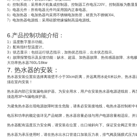
4
）控制系统：采用单片机集成控制器。控制器工作电压220V。控制面板为数显
5
）电器元件：所有电器元件均采用国内正泰电器。
6
）电加热器：电加热器均采用不锈钢电加热管，材质为不锈钢304。
7
）电加热器电源线：采用硅胶绝缘编制高温电源线。
6.
产品控制功能介绍：
1
）温度数字显示功能。
2
）配有指针型温度计。
3
）状态显示：包括运行状态指示，加热状态指示，出水状态指示。
4
）故障报警指示及反馈功能：缺水、超温、加热器故障、热传感器故障、水电
大功率热水器
760L/18kw
7.
热水器的安装：
热水器安装位置应选择离墙壁不小于
30cm
距离，并远离用水处
6
米
以外。热水器
须在室内安装！
热水器内部已安装漏电保护器。为安全用水，用户在安装热水器电源进线前，再
须选用
3P+N
漏电保护器。
为避免热水器出现电源故障时发生危险，请务必安装接地线，电热水器控制柜中
电压和功率的额定值详见产品铭牌，热水器容量必须与用户电源容量相适应。并
热水器配有温度压力安全阀，请安装在位置，出口倾斜向下。保证安全阀正常泄
热水器为承压使用时，请在热水出水口管道口加装压力表，排气阀及隔膜式压力