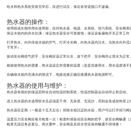
给水和热水系统安装完毕后，应进行试压，保证各管道接口不渗漏。
热水器的操作：
使用前或长期停用在使用前，应对热水器、电源、水系统、排污系统、安全阀系
保证水箱内的存水住满；保证热水器安全可靠接地；保证设备漏电开关正常工作
打开热水。向外排放水箱的空气，打开冷水阀，向热水器内注水。当热水向外流
于常开）。
扳动安全阀排气把手，安全阀应该正常出水，放下把手，安全阀停止泄水为正常
根据使用热水的需要，将水温设定所需要的温度（若是洗漱用水，用水温度请不
在确保水箱内充满水的情况下，电路连接正确后接通热水器电源即可。
热水器的使用与维护：
热水器有很好的保温层和全自动恒温控制系统，恒温控制器会自动停止和启动。
进入热水器的水选用软水且必须是干净、无杂质、无泥沙，否则会造成加热管上
热水器应定期（一般是十五天左右）排除水箱沉淀的水垢，用户可以打开排污阀
温度压力安全阀应每月检查一次！检查时请扳动安全阀的把手，使安全阀畅通（
检查无误后务必复位。再次重申，安全阀及其排水管应保持畅通不得堵塞！