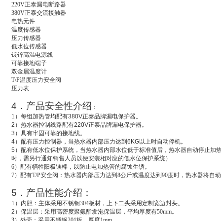
220V
正泰漏电断路器
380V
正泰交流接触器
电热元件
温度传感器
压力传感器
低水位传感器
镀锌高温电源线
可靠接地端子
双金属温度计
T/P
温度压力安全阀
压力表
4
．产品安全性介绍
：
1
）每组加热管均配有
380V
正泰品牌漏电保护器。
2
）热水器控制线路配有
220V
正泰品牌漏电保护器。
3
）具有牢固可靠的接地线。
4
）配有压力控制器，当热水器内部压力达到
6KG
以上时自动停机。
5
）配有低水位保护系统，
当热水器内部水位低于标准值后，热水器自动停止加
时，需另行通知销售人员以便安装相对应的低水位保护系统）
6
）配有牺牲阳极镁棒，以防止电加热管的腐蚀生锈。
7
）配有T/P安全阀：热水器内部压力达到8公斤或温度达到90度时，热水器将自
5
．产品性能介绍：
1
）
内胆：主体采用不锈钢304板材，上下二头采用定制宽边封头。
2
）
保温层：采用高密度聚氨酯发泡保温层，平均厚度有50mm。
3
）外壳：采用不锈钢201板。厚度1mm。