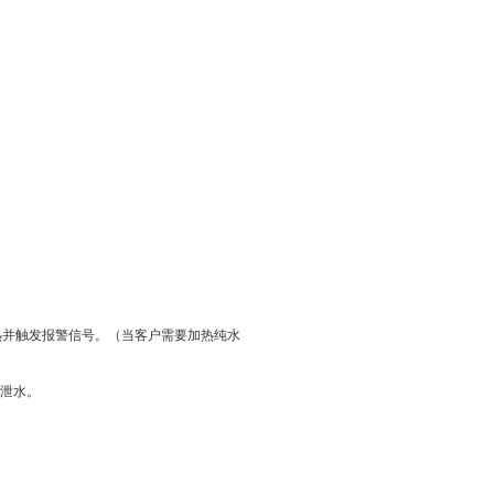
热并触发报警信号。（当客户需要加热纯水
动泄水。