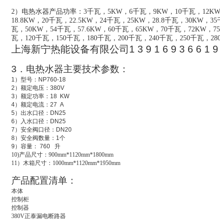
2）电热水器产品功率：3千瓦，5KW，6千瓦，9KW，10千瓦，12KW，
18.8KW，20千瓦，22.5KW，24千瓦，25KW，28.8千瓦，30KW，3
瓦，50KW，54千瓦，57.6KW，60千瓦，65KW，70千瓦，72KW，7
瓦
，
120千瓦，150千瓦，180千瓦，200千瓦，240千瓦，250千瓦，2
上海新宁热能设备有限公司
1 3 9 1 6 9 3 6 6 1 9
3
．电热水器主要技术参数：
1
）型号：
NP760-18
2
）额定电压：
380V
3
）额定功率：
18 KW
4
）额定电流：
27 A
5
）出水口径：
DN25
6
）入水口径：
DN25
7
）安全阀口径：
DN20
8
）安全阀数量：
1
个
9
）容量：
760
升
10)
产品尺寸：900mm*1120mm*1800mm
11
）木箱尺寸：1000mm*1120mm*1950mm
产品配置清单：
本体
控制柜
控制器
380V
正泰漏电断路器