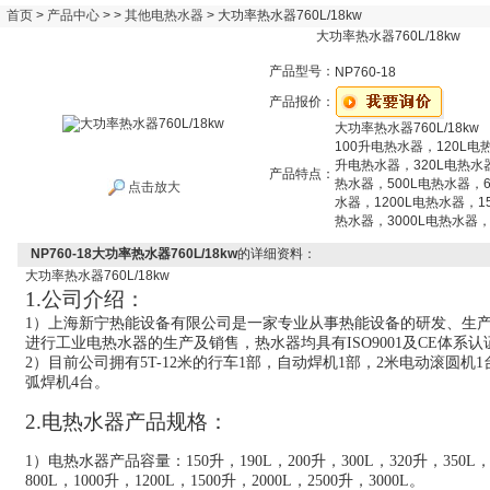
首页
>
产品中心
> >
其他电热水器
> 大功率热水器760L/18kw
大功率热水器760L/18kw
产品型号：
NP760-18
产品报价：
大功率热水器760L/18kw
100升电热水器，120L电
升电热水器，320L电热水
产品特点：
热水器，500L电热水器，6
点击放大
水器，1200L电热水器，1
热水器，3000L电热水器，
NP760-18大功率热水器760L/18kw
的详细资料：
大功率热水器
760L/18kw
1.公司介绍：
1）
上海新宁热能设备有限公司是一家专业从事热能设备的研发、生
进行工业电热水器的生产及销售，热水器均具有ISO9001及CE体系认
2）目前公司拥有5T-12米的行车1部，
自动焊机
1部，
2米电动滚圆机1
弧焊机4台。
2
.电热水器产品规格：
1）电热水器产品容量：150升，190L，200升，300L，320升，350L，4
800L，1000升，1200L，1500升，2000L，2500升，3000L。