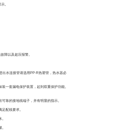
显示。
极故障以及超压报警。
进出水连接管请选用
PP-R
热塑管，热水器必
加装一套漏电保护装置，起到双重保护功能。
有可靠的接地线端子，并有明显的指示。
满足配线要求。
水。
罐。