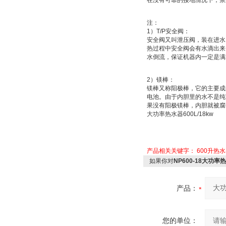
在没有可靠的接地情况下，禁
注：
1
）
T/P
安全阀：
安全阀又叫
泄压阀
，装在进水
热过程中安全阀会有水滴出来
水倒流，保证机器内一定是满
2
）
镁棒：
镁棒又称
阳极棒
，它的主要成
电池
。由于内胆里的水不是纯
果没有阳极镁棒，内胆就被腐
大功率热水器
600L/18kw
产品相关关键字：
600升热
如果你对
NP600-18大功率热
产品：
您的单位：