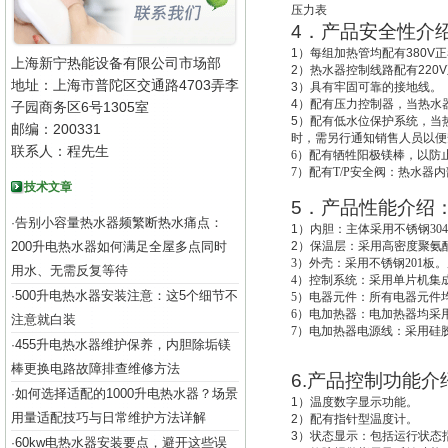
压力表
4
．产品安全性介
1
）每组加热管均配有
380V
正
上海新宁热能设备有限公司市场部
2
）热水器控制线路配有
220V
地址：上海市普陀区交通路4703弄李
3
）具有牢固可靠的接地线。
4
）配有压力控制器，当热水
子园商务区6号1305室
5
）配有低水位保护系统，
当
邮编：200331
时，需另行通知销售人员以便
联系人：程先生
6
）配有牺牲阳极镁棒，以防
7
）配有T/P安全阀：热水器
技术文章
5
．产品性能介绍
告别小容量热水器频繁断热水痛点：
·
1
）
内胆：主体采用不锈钢30
200升电热水器如何满足全屋多点同时
2
）
保温层：采用高密度聚氨酯
3
）外壳：采用不锈钢201板。
用水、无需反复等待
4
）控制系统：采用单片机集成
500升电热水器安装注意：这5个细节不
·
5
）电器元件：所有电器元件
6
）电加热器：电加热器均采用
注意就白装
7
）电加热器电源线：采用硅
455升电热水器维护保养，内胆除垢镁
·
棒更换电路故障排查维修方法
6.
产品控制功能介
如何选择适配的1000升电热水器？场景
·
1
）温度数字显示功能。
用量适配技巧与日常维护方法详解
2
）配有指针型温度计。
3
）状态显示：包括运行状态
60kw电热水器安装要点，避开这些误
·