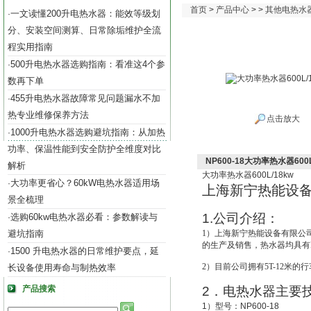
首页
>
产品中心
> >
其他电热水
一文读懂200升电热水器：能效等级划
·
分、安装空间测算、日常除垢维护全流
程实用指南
500升电热水器选购指南：看准这4个参
·
数再下单
455升电热水器故障常见问题漏水不加
·
热专业维修保养方法
点击放大
1000升电热水器选购避坑指南：从加热
·
功率、保温性能到安全防护全维度对比
NP600-18大功率热水器600L
解析
大功率热水器
600L/18kw
大功率更省心？60kW电热水器适用场
·
上海新宁热能设
景全梳理
1.
公司介绍：
选购60kw电热水器必看：参数解读与
·
避坑指南
1
）上海新宁热能设备有限公
的生产及销售，热水器均具有IS
1500 升电热水器的日常维护要点，延
·
2
）目前公司拥有5T-12米的
长设备使用寿命与制热效率
产品搜索
2
．电热水器主要
1
）型号：
NP600-18