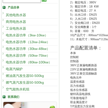
2
）额定电压：
380V
3
）额定功率：
18 KW
产品目录
4
）额定电流：
27 A
其他电热水器
5
）出水口径：
DN25
6
）入水口径：
DN25
商用电热水器
7
）安全阀口径：
DN20
8
）安全阀数量：
1
个
工业电热水器
9
）容量：
600
升
电热水器功率（3kw-10kw）
10)
产品尺寸：800mm*1020mm
11
）木箱尺寸：900mm*1120m
电热水器功率（12kw-24kw）
产品配置清单：
电热水器功率（30kw-48kw）
本体
电热水器功率（50kw-75kw）
控制柜
控制器
电热水器功率（80kw-100kw）
380V
正泰漏电断路器
电蒸汽锅炉
220V
正泰漏电断路器
380V
正泰交流接触器
燃油蒸汽发生器50-500kg
电热元件
温度传感器
燃气蒸汽发生器50-500kg
压力传感器
空气能热水机组
低水位传感器
镀锌高温电源线
联系我们
可靠接地端子
双金属温度计
T/P
温度压力安全阀