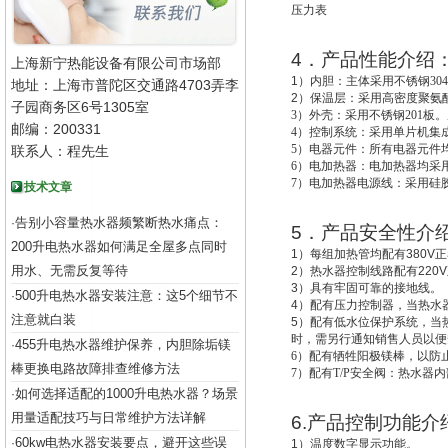
压力表
4
．产品性能介绍
上海新宁热能设备有限公司市场部
1
）
内胆：主体采用不锈钢30
地址：上海市普陀区交通路4703弄李
2
）
保温层：采用高密度聚氨酯
子园商务区6号1305室
3
）外壳：采用不锈钢201板。
邮编：200331
4
）控制系统：采用单片机集成
5
）电器元件：所有电器元件
联系人：程先生
6
）电加热器：电加热器均采用
7
）电加热器电源线：采用硅
技术文章
告别小容量热水器频繁断热水痛点：
·
5
．产品安全性介
200升电热水器如何满足全屋多点同时
1
）每组加热管均配有
380V
正
用水、无需反复等待
2
）热水器控制线路配有
220V
3
）具有牢固可靠的接地线。
500升电热水器安装注意：这5个细节不
·
4
）配有压力控制器，当热水
注意就白装
5
）配有低水位保护系统，
当
时，需另行通知销售人员以便
455升电热水器维护保养，内胆除垢镁
·
6
）配有牺牲阳极镁棒，以防
棒更换电路故障排查维修方法
7
）配有T/P安全阀：热水器
如何选择适配的1000升电热水器？场景
·
用量适配技巧与日常维护方法详解
6.
产品控制功能介
60kw电热水器安装要点，避开这些误
·
1
）温度数字显示功能。