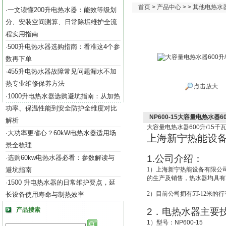
首页
>
产品中心
> >
其他电热水
一文读懂200升电热水器：能效等级划
·
分、安装空间测算、日常除垢维护全流
程实用指南
500升电热水器选购指南：看准这4个参
·
数再下单
455升电热水器故障常见问题漏水不加
·
热专业维修保养方法
点击放大
1000升电热水器选购避坑指南：从加热
·
功率、保温性能到安全防护全维度对比
NP600-15大容量电热水器60
解析
大容量电热水器
600
升
/15
千
大功率更省心？60kW电热水器适用场
·
上海新宁热能设
景全梳理
1.
公司介绍：
选购60kw电热水器必看：参数解读与
·
避坑指南
1
）上海新宁热能设备有限公
的生产及销售，热水器均具有IS
1500 升电热水器的日常维护要点，延
·
2
）目前公司拥有5T-12米的
长设备使用寿命与制热效率
产品搜索
2
．电热水器主要
1
）型号：
NP600-15