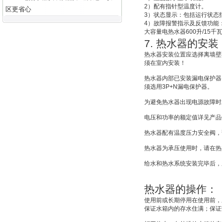
2
）配有指针型温度计。
区更省心
3
）状态显示：包括运行状态
4
）故障报警指示及反馈功能
大容量电热水器
600
升
/15
千
7.
热水器的安装
热水器安装位置应选择离墙壁
须在室内安装！
热水器内部已安装漏电保护器
须选用
3P+N
漏电保护器。
为避免热水器出现电源故障时
电压和功率的额定值详见产品
热水器配有温度压力安全阀，
热水器为承压使用时，请在热
给水和热水系统安装完毕后，
热水器的操作：
使用前或长期停用在使用前，
保证水箱内的存水住满；保证