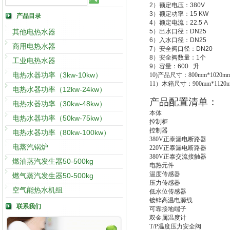
2
）额定电压：
380V
3
）额定功率：
15 KW
产品目录
4
）额定电流：
22.5 A
其他电热水器
5
）出水口径：
DN25
6
）入水口径：
DN25
商用电热水器
7
）安全阀口径：
DN20
8
）安全阀数量：
1
个
工业电热水器
9
）容量：
600
升
电热水器功率（3kw-10kw）
10)
产品尺寸：800mm*1020mm
11
）木箱尺寸：900mm*1120m
电热水器功率（12kw-24kw）
产品配置清单：
电热水器功率（30kw-48kw）
本体
电热水器功率（50kw-75kw）
控制柜
控制器
电热水器功率（80kw-100kw）
380V
正泰漏电断路器
电蒸汽锅炉
220V
正泰漏电断路器
380V
正泰交流接触器
燃油蒸汽发生器50-500kg
电热元件
温度传感器
燃气蒸汽发生器50-500kg
压力传感器
空气能热水机组
低水位传感器
镀锌高温电源线
联系我们
可靠接地端子
双金属温度计
T/P
温度压力安全阀