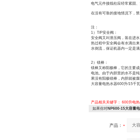
电气元件接线柱应经常紧固、
在没有可靠的接地情况下，禁
注：
1
）
T/P
安全阀：
安全阀又叫
泄压阀
，装在进水
热过程中安全阀会有水滴出来
水倒流，保证机器内一定是满
2
）
镁棒：
镁棒又称
阳极棒
，它的主要成
电池
。由于内胆里的水不是纯
果没有阳极镁棒，内胆就被腐
大容量电热水器
600
升
/15
千
产品相关关键字：
600升电
如果你对
NP600-15大容量
产品：