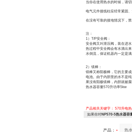
当你在使用热水的时候，请切
电气元件接线柱应经常紧固、
在没有可靠的接地情况下，禁
注：
1
）
T/P
安全阀：
安全阀又叫
泄压阀
，装在进水
热过程中安全阀会有水滴出来
水倒流，保证机器内一定是满
2
）
镁棒：
镁棒又称
阳极棒
，它的主要成
电池
。由于内胆里的水不是纯
果没有阳极镁棒，内胆就被腐
热水器容量
570
升功率
5kw
产品相关关键字：
570升电
如果你对
NP570-5热水器容
产品：