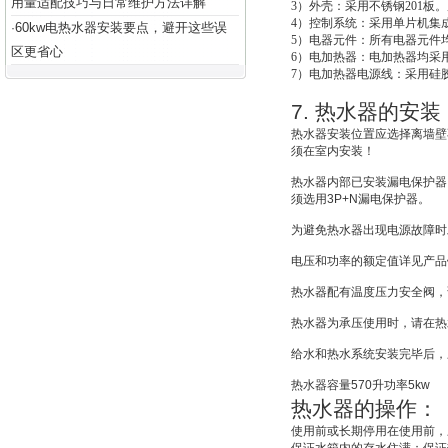
用量适配技巧与日常维护方法详解
3
）外壳：采用不锈钢201板。
4
）控制系统：采用单片机集成
60kw电热水器安装要点，避开这些误
·
5
）电器元件：所有电器元件
区更省心
6
）电加热器：电加热器均采用
7
）电加热器电源线：采用硅
7.
热水器的安装
热水器安装位置应选择离墙壁
须在室内安装！
热水器内部已安装漏电保护器
须选用
3P+N
漏电保护器。
为避免热水器出现电源故障时
电压和功率的额定值详见产品
热水器配有温度压力安全阀，
热水器为承压使用时，请在热
给水和热水系统安装完毕后，
热水器容量
570
升功率
5kw
热水器的操作：
使用前或长期停用在使用前，