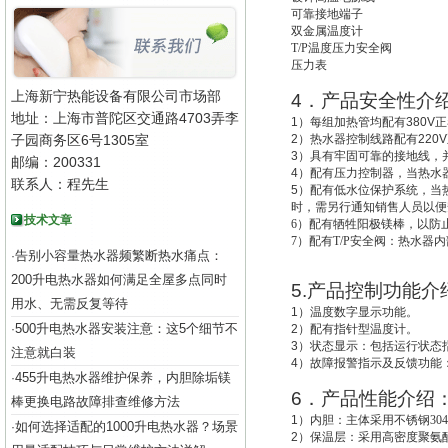
可靠接地端子
双金属温度计
T/P
温度压力安全阀
压力表
上海新宁热能设备有限公司市场部
4
．产品安全性介
地址：上海市普陀区交通路4703弄李
1
）每组加热管均配有
380V
正
子园商务区6号1305室
2
）热水器控制线路配有
220V
3
）具有牢固可靠的接地线，
邮编：200331
4
）配有压力控制器，当热水
联系人：程先生
5
）配有低水位保护系统，
当
时，需另行通知销售人员以便
技术文章
6
）配有牺牲阳极镁棒，以防
7
）配有T/P安全阀：热水器
告别小容量热水器频繁断热水痛点：
·
200升电热水器如何满足全屋多点同时
5.
产品控制功能介
用水、无需反复等待
1
）温度数字显示功能。
500升电热水器安装注意：这5个细节不
·
2
）配有指针型温度计。
3
）状态显示：包括运行状态
注意就白装
4
）故障报警指示及反馈功能
455升电热水器维护保养，内胆除垢镁
·
6
．产品性能介绍
棒更换电路故障排查维修方法
1
）
内胆：主体采用不锈钢30
如何选择适配的1000升电热水器？场景
·
2
）
保温层：采用高密度聚氨酯