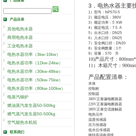
产品搜索
3
．电热水器主要
1
）型号：
NP570-5
2
）额定电压：
380V
产品目录
3
）额定功率：
5 KW
4
）额定电流：
7.5 A
其他电热水器
5
）出水口径：
DN25
商用电热水器
6
）入水口径：
DN25
7
）安全阀口径：
DN20
工业电热水器
8
）安全阀数量：
1
个
9
）容量：
570
升
电热水器功率（3kw-10kw）
10)
产品尺寸：800mm*1
电热水器功率（12kw-24kw）
11
）木箱尺寸：900mm*1
电热水器功率（30kw-48kw）
产品配置清单：
电热水器功率（50kw-75kw）
本体
电热水器功率（80kw-100kw）
控制柜
控制器
电蒸汽锅炉
380V
正泰漏电断路器
220V
正泰漏电断路器
燃油蒸汽发生器50-500kg
380V
正泰交流接触器
燃气蒸汽发生器50-500kg
电热元件
温度传感器
空气能热水机组
压力传感器
低水位传感器
联系我们
镀锌高温电源线