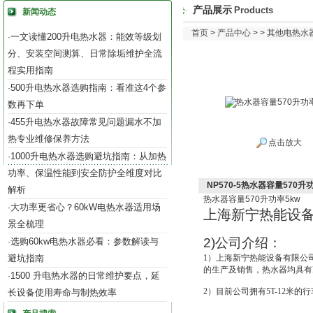
产品展示
Products
新闻动态
首页
>
产品中心
> >
其他电热水
一文读懂200升电热水器：能效等级划
·
分、安装空间测算、日常除垢维护全流
程实用指南
500升电热水器选购指南：看准这4个参
·
数再下单
455升电热水器故障常见问题漏水不加
·
热专业维修保养方法
点击放大
1000升电热水器选购避坑指南：从加热
·
功率、保温性能到安全防护全维度对比
NP570-5热水器容量570升
解析
热水器容量
570
升功率
5kw
大功率更省心？60kW电热水器适用场
·
上海新宁热能设
景全梳理
2)
公司介绍：
选购60kw电热水器必看：参数解读与
·
避坑指南
1
）上海新宁热能设备有限公
的生产及销售，热水器均具有IS
1500 升电热水器的日常维护要点，延
·
2
）目前公司拥有5T-12米的
长设备使用寿命与制热效率