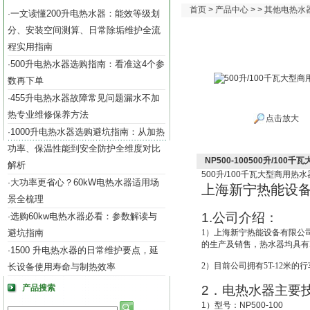
首页
>
产品中心
> >
其他电热水
一文读懂200升电热水器：能效等级划
·
分、安装空间测算、日常除垢维护全流
程实用指南
500升电热水器选购指南：看准这4个参
·
数再下单
455升电热水器故障常见问题漏水不加
·
热专业维修保养方法
点击放大
1000升电热水器选购避坑指南：从加热
·
功率、保温性能到安全防护全维度对比
NP500-100500升/100
解析
500
升
/100
千瓦大型商用热水
大功率更省心？60kW电热水器适用场
·
上海新宁热能设
景全梳理
1.
公司介绍：
选购60kw电热水器必看：参数解读与
·
避坑指南
1
）上海新宁热能设备有限公
的生产及销售，热水器均具有IS
1500 升电热水器的日常维护要点，延
·
2
）目前公司拥有5T-12米的
长设备使用寿命与制热效率
产品搜索
2
．电热水器主要
1
）型号：
NP500-100