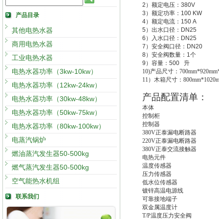
2
）额定电压：
380V
3
）额定功率：
100 KW
产品目录
4
）额定电流：
150 A
其他电热水器
5
）出水口径：
DN25
6
）入水口径：
DN25
商用电热水器
7
）安全阀口径：
DN20
8
）安全阀数量：
1
个
工业电热水器
9
）容量：
500
升
电热水器功率（3kw-10kw）
10)
产品尺寸：700mm*920mm*
11
）木箱尺寸：800mm*1020m
电热水器功率（12kw-24kw）
产品配置清单：
电热水器功率（30kw-48kw）
本体
电热水器功率（50kw-75kw）
控制柜
控制器
电热水器功率（80kw-100kw）
380V
正泰漏电断路器
电蒸汽锅炉
220V
正泰漏电断路器
380V
正泰交流接触器
燃油蒸汽发生器50-500kg
电热元件
温度传感器
燃气蒸汽发生器50-500kg
压力传感器
空气能热水机组
低水位传感器
镀锌高温电源线
联系我们
可靠接地端子
双金属温度计
T/P
温度压力安全阀