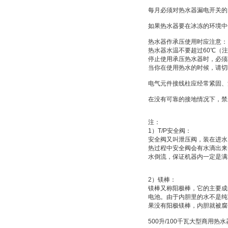
每月必须对热水器漏电开关的
如果热水器要在冰冻的环境中
热水器作承压使用时应注意：
热水器水温不要超过
60
℃
（注
停止使用承压热水器时，必须
当你在使用热水的时候，请切
电气元件接线柱应经常紧固、
在没有可靠的接地情况下，禁
注：
1
）
T/P
安全阀：
安全阀又叫
泄压阀
，装在进水
热过程中安全阀会有水滴出来
水倒流，保证机器内一定是满
2
）
镁棒：
镁棒又称
阳极棒
，它的主要成
电池
。由于内胆里的水不是纯
果没有阳极镁棒，内胆就被腐
500
升
/100
千瓦大型商用热水