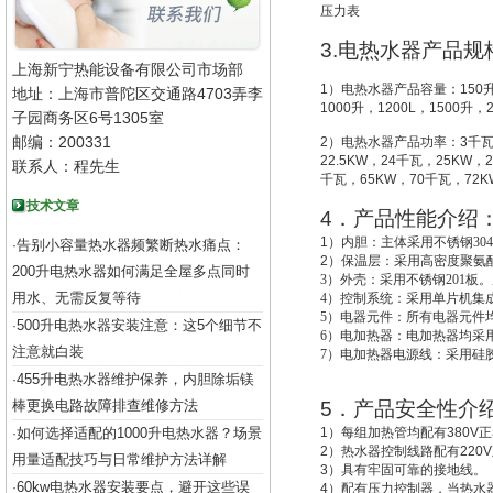
压力表
3.
电热水器产品规
上海新宁热能设备有限公司市场部
1
）电热水器产品容量：
150
地址：上海市普陀区交通路4703弄李
1000
升
，
1200L
，
1500
升
，
子园商务区6号1305室
邮编：200331
2
）电热水器产品功率：
3
千
22.5KW
，
24
千瓦，
25KW
，
2
联系人：程先生
千瓦，
65KW
，
70
千瓦，
72K
技术文章
4
．产品性能介绍
1
）
内胆：主体采用不锈钢30
告别小容量热水器频繁断热水痛点：
·
2
）
保温层：采用高密度聚氨酯
200升电热水器如何满足全屋多点同时
3
）外壳：采用不锈钢201板。
用水、无需反复等待
4
）控制系统：采用单片机集成
5
）电器元件：所有电器元件
500升电热水器安装注意：这5个细节不
·
6
）电加热器：电加热器均采用
注意就白装
7
）电加热器电源线：采用硅
455升电热水器维护保养，内胆除垢镁
·
棒更换电路故障排查维修方法
5
．产品安全性介
如何选择适配的1000升电热水器？场景
1
）每组加热管均配有
380V
正
·
2
）热水器控制线路配有
220V
用量适配技巧与日常维护方法详解
3
）具有牢固可靠的接地线。
60kw电热水器安装要点，避开这些误
·
4
）配有压力控制器，当热水