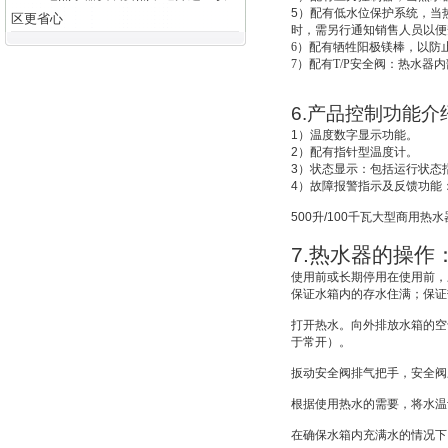
5
）配有低水位保护系统，
当
区更省心
时，需另行通知销售人员以便
6
）配有牺牲阳极镁棒，以防
7
）配有T/P安全阀：热水器
6.
产品控制功能介
1
）温度数字显示功能。
2
）配有指针型温度计。
3
）状态显示：包括运行状态
4
）故障报警指示及反馈功能
500
升
/100
千瓦大型商用热水
7.
热水器的操作
使用前或长期停用在使用前，
保证水箱内的存水住满；保证
打开热水。向外排放水箱的空
于常开）。
扳动安全阀排气把手，安全阀
根据使用热水的需要，将水温
在确保水箱内充满水的情况下