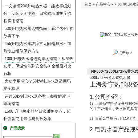
首页
>
产品中心
> >
其他电热水
一文读懂200升电热水器：能效等级划
·
分、安装空间测算、日常除垢维护全流
程实用指南
500升电热水器选购指南：看准这4个参
·
数再下单
455升电热水器故障常见问题漏水不加
·
热专业维修保养方法
点击放大
1000升电热水器选购避坑指南：从加热
·
功率、保温性能到安全防护全维度对比
NP500-72500L/72kw蓄
解析
500L/72kw
蓄水式热水器
大功率更省心？60kW电热水器适用场
·
上海新宁热能设
景全梳理
1.
公司介绍：
选购60kw电热水器必看：参数解读与
·
避坑指南
1
）上海新宁热能设备有限公
的生产及销售，热水器均具有IS
1500 升电热水器的日常维护要点，延
·
2
）目前公司拥有5T-12米的
长设备使用寿命与制热效率
产品搜索
2.
电热水器产品规