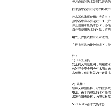
每月必须对热水器漏电开关的
如果热水器要在冰冻的环境中
热水器作承压使用时应注意：
热水器水温不要超过
60
℃
（注
停止使用承压热水器时，必须
当你在使用热水的时候，请切
电气元件接线柱应经常紧固、
在没有可靠的接地情况下，禁
注：
1
）
T/P
安全阀：
安全阀又叫
泄压阀
，装在进水
热过程中安全阀会有水滴出来
水倒流，保证机器内一定是满
2
）
镁棒：
镁棒又称
阳极棒
，它的主要成
电池
。由于内胆里的水不是纯
果没有阳极镁棒，内胆就被腐
500L/72kw
蓄水式热水器