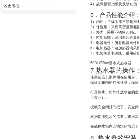
4
）故障报警指示及反馈功能
区更省心
6
．产品性能介绍
1
）
内胆：主体采用不锈钢30
2
）
保温层：采用高密度聚氨酯
3
）外壳：采用不锈钢201板。
4
）控制系统：采用单片机集成
5
）电器元件：所有电器元件
6
）电加热器：电加热器均采用
7
）电加热器电源线：采用硅
500L/72kw
蓄水式热水器
7.
热水器的操作
使用前或长期停用在使用前，
保证水箱内的存水住满；保证
打开热水。向外排放水箱的空
于常开）。
扳动安全阀排气把手，安全阀
根据使用热水的需要，将水温
在确保水箱内充满水的情况下
8.
热水器的安装