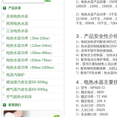
1
）电热水器产品容量：
150
1000
升
，
1200L
，
1500
升
，
产品目录
2
）电热水器产品功率：
3
千
其他电热水器
22.5KW
，
24
千瓦，
25KW
，
2
商用电热水器
千瓦，
65KW
，
70
千瓦，
72K
工业电热水器
3
．产品安全性介
电热水器功率（3kw-10kw）
1
）每组加热管均配有
380V
正
电热水器功率（12kw-24kw）
2
）热水器控制线路配有
220V
3
）具有牢固可靠的接地线。
电热水器功率（30kw-48kw）
4
）配有压力控制器，当热水
5
）配有低水位保护系统，
当
电热水器功率（50kw-75kw）
时，需另行通知销售人员以便
电热水器功率（80kw-100kw）
6
）配有牺牲阳极镁棒，以防
7
）配有T/P安全阀：热水器
电蒸汽锅炉
4
．电热水器主要
燃油蒸汽发生器50-500kg
1
）型号：
NP500-72
燃气蒸汽发生器50-500kg
2
）额定电压：
380V
空气能热水机组
3
）额定功率：
72 KW
4
）额定电流：
108 A
联系我们
5
）出水口径：
DN25
6
）入水口径：
DN25
7
）安全阀口径：
DN20