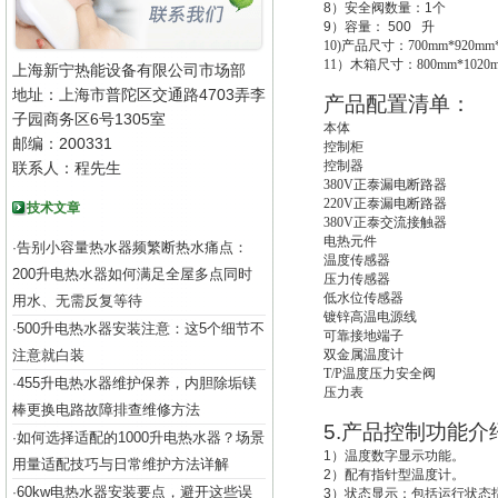
8
）安全阀数量：
1
个
9
）容量：
500
升
10)
产品尺寸：700mm*920mm*
11
）木箱尺寸：800mm*1020m
上海新宁热能设备有限公司市场部
地址：上海市普陀区交通路4703弄李
产品配置清单：
子园商务区6号1305室
本体
邮编：200331
控制柜
控制器
联系人：程先生
380V
正泰漏电断路器
220V
正泰漏电断路器
技术文章
380V
正泰交流接触器
电热元件
告别小容量热水器频繁断热水痛点：
·
温度传感器
200升电热水器如何满足全屋多点同时
压力传感器
低水位传感器
用水、无需反复等待
镀锌高温电源线
500升电热水器安装注意：这5个细节不
·
可靠接地端子
注意就白装
双金属温度计
T/P
温度压力安全阀
455升电热水器维护保养，内胆除垢镁
·
压力表
棒更换电路故障排查维修方法
5.
产品控制功能介
如何选择适配的1000升电热水器？场景
·
1
）温度数字显示功能。
用量适配技巧与日常维护方法详解
2
）配有指针型温度计。
60kw电热水器安装要点，避开这些误
·
3
）状态显示：包括运行状态