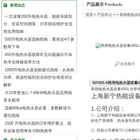
产品展示
Products
新闻动态
首页
>
产品中心
> >
其他电热水
一文读懂200升电热水器：能效等级划
·
分、安装空间测算、日常除垢维护全流
程实用指南
500升电热水器选购指南：看准这4个参
·
数再下单
455升电热水器故障常见问题漏水不加
·
热专业维修保养方法
点击放大
1000升电热水器选购避坑指南：从加热
·
功率、保温性能到安全防护全维度对比
NP495-9商用电热水器容量4
解析
商用电热水器容量
495L
功率
9
大功率更省心？60kW电热水器适用场
·
上海新宁热能设
景全梳理
1.
公司介绍：
选购60kw电热水器必看：参数解读与
·
避坑指南
1
）上海新宁热能设备有限公
的生产及销售，热水器均具有IS
1500 升电热水器的日常维护要点，延
·
2
）目前公司拥有5T-12米的
长设备使用寿命与制热效率