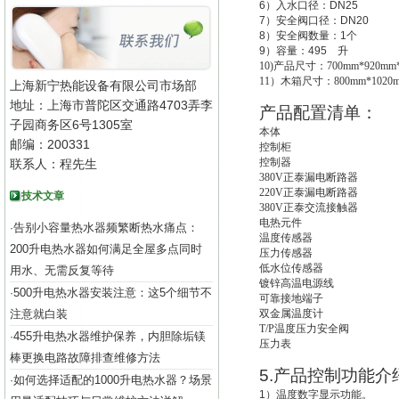
6
）入水口径：
DN25
7
）安全阀口径：
DN20
8
）安全阀数量：
1
个
9
）容量：
495
升
10)
产品尺寸：700mm*920mm*
11
）木箱尺寸：800mm*1020m
上海新宁热能设备有限公司市场部
地址：上海市普陀区交通路4703弄李
产品配置清单：
子园商务区6号1305室
本体
邮编：200331
控制柜
控制器
联系人：程先生
380V
正泰漏电断路器
220V
正泰漏电断路器
技术文章
380V
正泰交流接触器
电热元件
告别小容量热水器频繁断热水痛点：
·
温度传感器
200升电热水器如何满足全屋多点同时
压力传感器
低水位传感器
用水、无需反复等待
镀锌高温电源线
500升电热水器安装注意：这5个细节不
·
可靠接地端子
注意就白装
双金属温度计
T/P
温度压力安全阀
455升电热水器维护保养，内胆除垢镁
·
压力表
棒更换电路故障排查维修方法
5.
产品控制功能介
如何选择适配的1000升电热水器？场景
·
1
）温度数字显示功能。