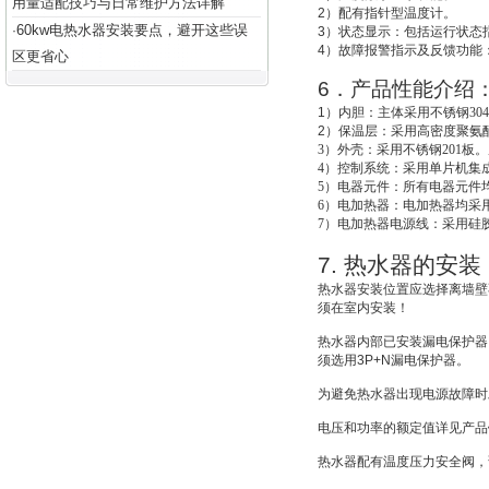
用量适配技巧与日常维护方法详解
2
）配有指针型温度计。
60kw电热水器安装要点，避开这些误
·
3
）状态显示：包括运行状态
4
）故障报警指示及反馈功能
区更省心
6
．产品性能介绍
1
）
内胆：主体采用不锈钢30
2
）
保温层：采用高密度聚氨酯
3
）外壳：采用不锈钢201板。
4
）控制系统：采用单片机集成
5
）电器元件：所有电器元件
6
）电加热器：电加热器均采用
7
）电加热器电源线：采用硅
7.
热水器的安装
热水器安装位置应选择离墙壁
须在室内安装！
热水器内部已安装漏电保护器
须选用
3P+N
漏电保护器。
为避免热水器出现电源故障时
电压和功率的额定值详见产品
热水器配有温度压力安全阀，