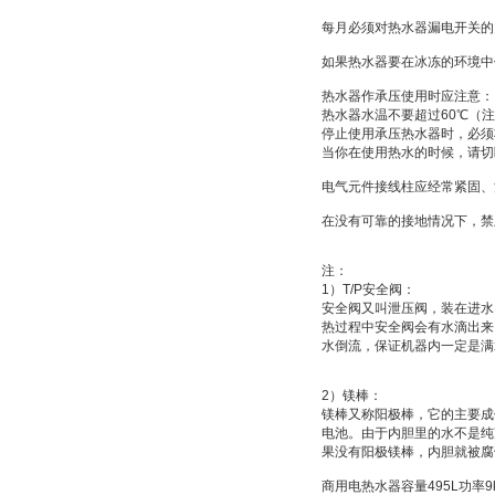
每月必须对热水器漏电开关的
如果热水器要在冰冻的环境中
热水器作承压使用时应注意：
热水器水温不要超过
60
℃
（注
停止使用承压热水器时，必须
当你在使用热水的时候，请切
电气元件接线柱应经常紧固、
在没有可靠的接地情况下，禁
注：
1
）
T/P
安全阀：
安全阀又叫
泄压阀
，装在进水
热过程中安全阀会有水滴出来
水倒流，保证机器内一定是满
2
）
镁棒：
镁棒又称
阳极棒
，它的主要成
电池
。由于内胆里的水不是纯
果没有阳极镁棒，内胆就被腐
商用电热水器容量
495L
功率
9