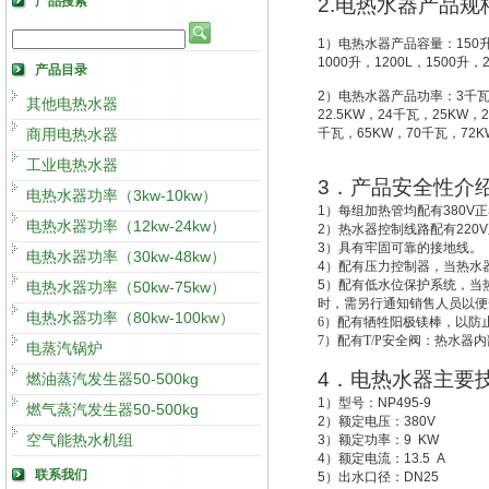
产品搜索
2.
电热水器产品规
1
）电热水器产品容量：
150
1000
升
，
1200L
，
1500
升
，
产品目录
2
）电热水器产品功率：
3
千
其他电热水器
22.5KW
，
24
千瓦，
25KW
，
2
商用电热水器
千瓦，
65KW
，
70
千瓦，
72K
工业电热水器
3
．产品安全性介
电热水器功率（3kw-10kw）
1
）每组加热管均配有
380V
正
电热水器功率（12kw-24kw）
2
）热水器控制线路配有
220V
3
）具有牢固可靠的接地线。
电热水器功率（30kw-48kw）
4
）配有压力控制器，当热水
5
）配有低水位保护系统，
当
电热水器功率（50kw-75kw）
时，需另行通知销售人员以便
电热水器功率（80kw-100kw）
6
）配有牺牲阳极镁棒，以防
7
）配有T/P安全阀：热水器
电蒸汽锅炉
4
．电热水器主要
燃油蒸汽发生器50-500kg
1
）型号：
NP495-9
燃气蒸汽发生器50-500kg
2
）额定电压：
380V
空气能热水机组
3
）额定功率：
9 KW
4
）额定电流：
13.5 A
联系我们
5
）出水口径：
DN25