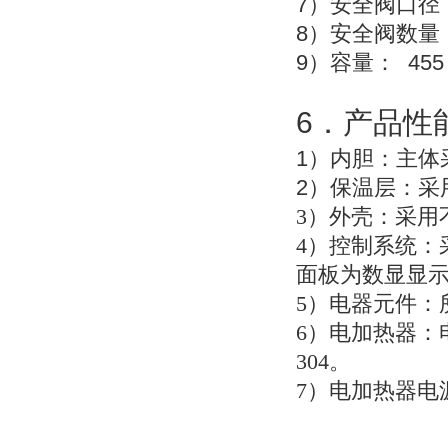
7
）安全阀口径
8
）安全阀数量
9
45
）容量：
6
．产品性
1
）
内胆：主体
2
）
保温层：采
3
）外壳：采用不
4
）控制系统：
面板为数显显
5
）电器元件：
6
）电加热器：
304。
7
）电加热器电