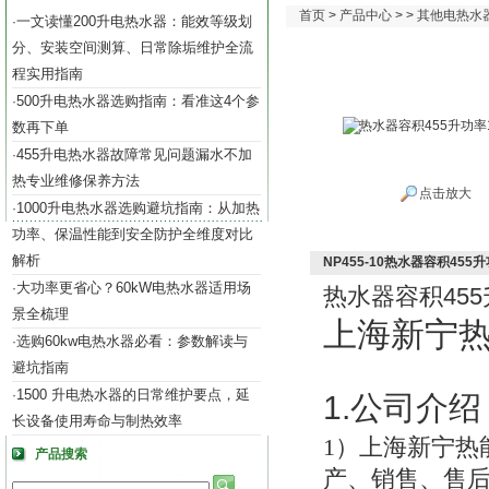
首页
>
产品中心
> >
其他电热水
一文读懂200升电热水器：能效等级划
·
分、安装空间测算、日常除垢维护全流
程实用指南
500升电热水器选购指南：看准这4个参
·
数再下单
455升电热水器故障常见问题漏水不加
·
热专业维修保养方法
点击放大
1000升电热水器选购避坑指南：从加热
·
功率、保温性能到安全防护全维度对比
解析
NP455-10热水器容积455
大功率更省心？60kW电热水器适用场
·
455
热水器容积
景全梳理
上海新宁
选购60kw电热水器必看：参数解读与
·
避坑指南
1500 升电热水器的日常维护要点，延
·
1.
公司介绍
长设备使用寿命与制热效率
1
）上海新宁热
产品搜索
产、销售、售