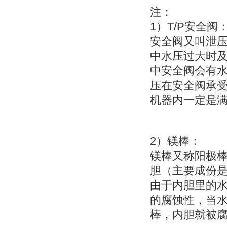
注：
1
T/P
）
安全阀
安全阀又叫
泄
中水压过大时
中安全阀会有
压在安全阀承
机器内一定是
2
）
镁棒：
镁棒又称
阳极
胆（主要成份
由于内胆里的
的腐蚀性，当
棒，内胆就被