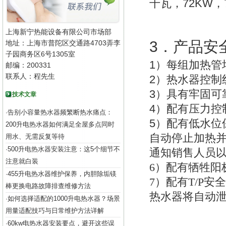
72KW
千瓦，
，
上海新宁热能设备有限公司市场部
3
．产品安
地址：上海市普陀区交通路4703弄李
子园商务区6号1305室
1
）每组加热管
邮编：200331
联系人：程先生
2
）热水器控制
3
）具有牢固可
技术文章
4
）配有压力控
告别小容量热水器频繁断热水痛点：
·
5
）配有低水位
200升电热水器如何满足全屋多点同时
自动停止加热
用水、无需反复等待
500升电热水器安装注意：这5个细节不
·
通知销售人员
注意就白装
6
）配有牺牲阳
455升电热水器维护保养，内胆除垢镁
·
7
）配有T/P安
棒更换电路故障排查维修方法
热水器将自动
如何选择适配的1000升电热水器？场景
·
用量适配技巧与日常维护方法详解
60kw电热水器安装要点，避开这些误
·