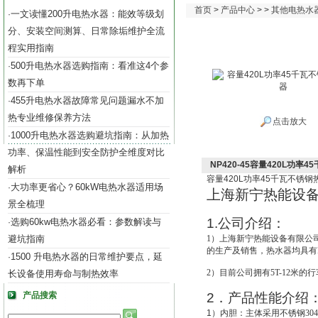
首页
>
产品中心
> >
其他电热水
一文读懂200升电热水器：能效等级划
·
分、安装空间测算、日常除垢维护全流
程实用指南
500升电热水器选购指南：看准这4个参
·
数再下单
455升电热水器故障常见问题漏水不加
·
热专业维修保养方法
点击放大
1000升电热水器选购避坑指南：从加热
·
功率、保温性能到安全防护全维度对比
NP420-45容量420L功率
解析
容量
420L
功率
45
千瓦不锈钢
大功率更省心？60kW电热水器适用场
·
上海新宁热能设
景全梳理
1.
公司介绍：
选购60kw电热水器必看：参数解读与
·
避坑指南
1
）上海新宁热能设备有限公
的生产及销售，热水器均具有IS
1500 升电热水器的日常维护要点，延
·
2
）目前公司拥有5T-12米的
长设备使用寿命与制热效率
产品搜索
2
．产品性能介绍
1
）
内胆：主体采用不锈钢30