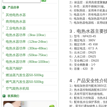
2
）
保温层：采用高密度聚氨酯
3
）外壳：采用不锈钢201板。
产品目录
4
）控制系统：采用单片机集成
其他电热水器
5
）电器元件：所有电器元件
6
）电加热器：电加热器均采用
商用电热水器
7
）电加热器电源线：采用硅
工业电热水器
3
．电热水器主要
电热水器功率（3kw-10kw）
1
）型号：
NP420-45
2
）额定电压：
380V
电热水器功率（12kw-24kw）
3
）额定功率：
45 KW
电热水器功率（30kw-48kw）
4
）额定电流：
67.5 A
5
）出水口径：
DN25
电热水器功率（50kw-75kw）
6
）入水口径：
DN25
7
）安全阀口径：
DN20
电热水器功率（80kw-100kw）
8
）安全阀数量：
1
个
电蒸汽锅炉
9
）容量：
420
升
燃油蒸汽发生器50-500kg
4
．产品安全性介
燃气蒸汽发生器50-500kg
1
）每组加热管均配有
380V
正
空气能热水机组
2
）热水器控制线路配有
220V
3
）具有牢固可靠的接地线。
联系我们
4
）配有压力控制器，当热水
5
）配有低水位保护系统，
当
时，需另行通知销售人员以便