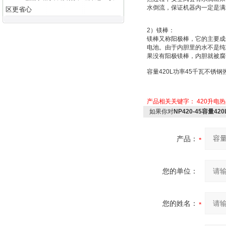
水倒流，保证机器内一定是满
区更省心
2
）
镁棒：
镁棒又称
阳极棒
，它的主要成
电池
。由于内胆里的水不是纯
果没有阳极镁棒，内胆就被腐
容量
420L
功率
45
千瓦不锈钢
产品相关关键字：
420升电
如果你对
NP420-45容量4
产品：
您的单位：
您的姓名：