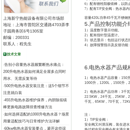
6
）配有牺牲阳极镁棒，以防
7
）配有T/P安全阀：热水器
容量
420L
功率
45
千瓦不锈钢
上海新宁热能设备有限公司市场部
5.
产品控制功能介
地址：上海市普陀区交通路4703弄李
1
）温度数字显示功能。
子园商务区6号1305室
2
）配有指针型温度计。
邮编：200331
3
）状态显示：包括运行状态
联系人：程先生
4
）故障报警指示及反馈功能
技术文章
告别小容量热水器频繁断热水痛点：
·
6.
电热水器产品规
200升电热水器如何满足全屋多点同时
1
）电热水器产品容量：
150
用水、无需反复等待
1000
升
，
1200L
，
1500
升
，
500升电热水器安装注意：这5个细节不
·
2
）电热水器产品功率：
3
千
注意就白装
22.5KW
，
24
千瓦，
25KW
，
2
455升电热水器维护保养，内胆除垢镁
·
千瓦，
65KW
，
70
千瓦，
72K
棒更换电路故障排查维修方法
如何选择适配的1000升电热水器？场景
·
注：
1
）
T/P
安全阀：
用量适配技巧与日常维护方法详解
安全阀又叫
泄压阀
，装在进水
60kw电热水器安装要点，避开这些误
·
热过程中安全阀会有水滴出来