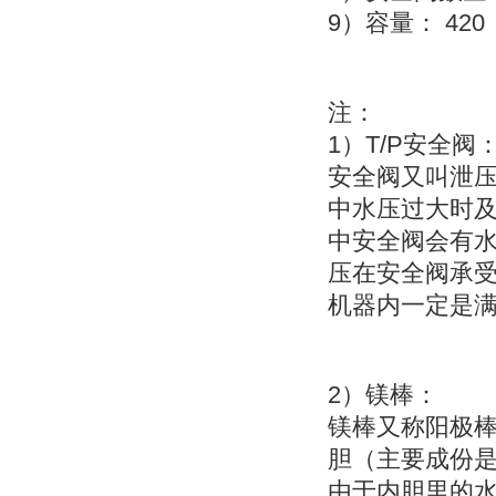
9
42
）容量：
注：
1
T/P
）
安全阀
安全阀又叫
泄
中水压过大时
中安全阀会有
压在安全阀承
机器内一定是
2
）
镁棒：
镁棒又称
阳极
胆（主要成份
由于内胆里的