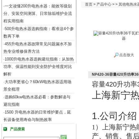
首页
>
产品中心
> >
其他电热水
一文读懂200升电热水器：能效等级划
·
分、安装空间测算、日常除垢维护全流
程实用指南
500升电热水器选购指南：看准这4个参
·
数再下单
455升电热水器故障常见问题漏水不加
·
热专业维修保养方法
点击放大
1000升电热水器选购避坑指南：从加热
·
功率、保温性能到安全防护全维度对比
解析
NP420-36容量420升功率
大功率更省心？60kW电热水器适用场
·
420
容量
升功率
景全梳理
上海新宁
选购60kw电热水器必看：参数解读与
·
避坑指南
1500 升电热水器的日常维护要点，延
·
1.
公司介绍
长设备使用寿命与制热效率
1
）上海新宁热
产品搜索
产、销售、售