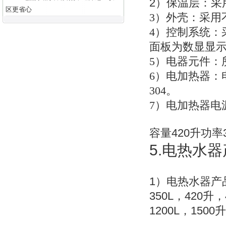
2
）
保温层：采
区更省心
3
）外壳：采用不
4
）控制系统：
面板为数显显
5
）电器元件：
6
）电加热器：
304。
7
）电加热器电
420
容量
升功率
5.
电热水器
1
）电热水器产
350L
420
，
升
，
1200L
1500
，
升