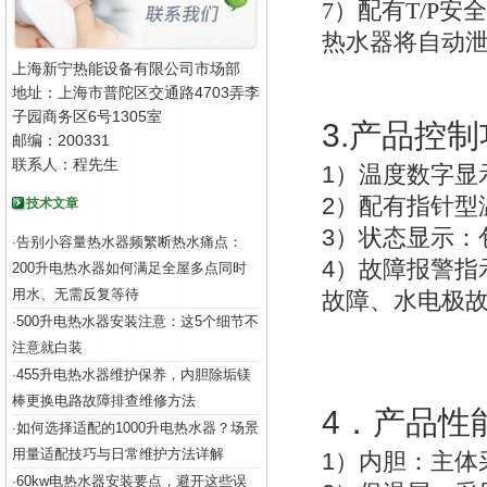
7
）配有T/P安
热水器将自动
上海新宁热能设备有限公司市场部
地址：上海市普陀区交通路4703弄李
子园商务区6号1305室
3.
产品控制
邮编：200331
联系人：程先生
1
）温度数字显
2
）配有指针型
技术文章
3
）状态显示：
告别小容量热水器频繁断热水痛点：
·
4
）故障报警指
200升电热水器如何满足全屋多点同时
用水、无需反复等待
故障、水电极
500升电热水器安装注意：这5个细节不
·
注意就白装
455升电热水器维护保养，内胆除垢镁
·
棒更换电路故障排查维修方法
4
．产品性
如何选择适配的1000升电热水器？场景
·
用量适配技巧与日常维护方法详解
1
）
内胆：主体
60kw电热水器安装要点，避开这些误
·