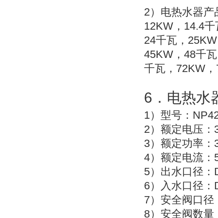
2
）电热水器产
12KW
14.4
，
千
24
25KW
千瓦，
45KW
48
，
千瓦
72KW
千瓦，
，
6
．电热水
1
NP42
）型号：
2
）额定电压：
3
）额定功率：
4
）额定电流：
5
）出水口径：
6
）入水口径：
7
）安全阀口径
8
）安全阀数量