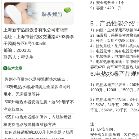
8
）安全阀数量：
1
个
9
）容量：
420
升
5
．产品性能介绍
上海新宁热能设备有限公司市场部
1
）
内胆：主体采用不锈钢30
2
）
保温层：采用高密度聚氨酯
地址：上海市普陀区交通路4703弄李
3
）外壳：采用不锈钢201板。
子园商务区6号1305室
4
）控制系统：采用单片机集成
邮编：200331
5
）电器元件：所有电器元件
6
）电加热器：电加热器均采用
联系人：程先生
7
）电加热器电源线：采用硅
容积
420L
功率
30
千瓦蓄热式
技术文章
6.
电热水器产品规
告别小容量热水器频繁断热水痛点：
·
1
）电热水器产品容量：
150
200升电热水器如何满足全屋多点同时
1000
升
，
1200L
，
1500
升
，
用水、无需反复等待
2
）电热水器产品功率：
3
千
500升电热水器安装注意：这5个细节不
·
22.5KW
，
24
千瓦，
25KW
，
2
注意就白装
千瓦，
65KW
，
70
千瓦，
72K
455升电热水器维护保养，内胆除垢镁
·
注：
棒更换电路故障排查维修方法
1
）
T/P
安全阀：
如何选择适配的1000升电热水器？场景
·
安全阀又叫
泄压阀
，装在进水