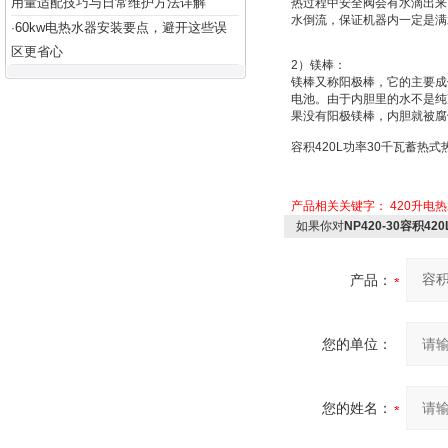
用量适配技巧与日常维护方法详解
热过程中安全阀会有水滴出来
水倒流，保证机器内一定是满
60kw电热水器安装要点，避开这些误
·
区更省心
2
）
镁棒：
镁棒又称
阳极棒
，它的主要成
电池
。由于内胆里的水不是纯
果没有阳极镁棒，内胆就被腐
容积
420L
功率
30
千瓦蓄热式
产品相关关键字：
420升电
如果你对
NP420-30容积4
产品：
您的单位：
您的姓名：