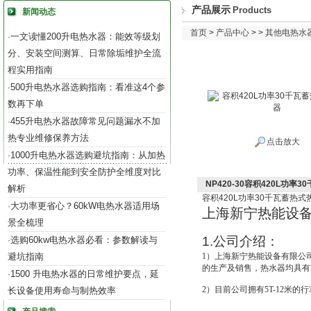
产品展示
Products
新闻动态
首页
>
产品中心
> >
其他电热水
一文读懂200升电热水器：能效等级划
·
分、安装空间测算、日常除垢维护全流
程实用指南
500升电热水器选购指南：看准这4个参
·
数再下单
455升电热水器故障常见问题漏水不加
·
热专业维修保养方法
点击放大
1000升电热水器选购避坑指南：从加热
·
功率、保温性能到安全防护全维度对比
NP420-30容积420L功率
解析
容积
420L
功率
30
千瓦蓄热式
大功率更省心？60kW电热水器适用场
·
上海新宁热能设
景全梳理
1.
公司介绍：
选购60kw电热水器必看：参数解读与
·
避坑指南
1
）上海新宁热能设备有限公
的生产及销售，热水器均具有IS
1500 升电热水器的日常维护要点，延
·
2
）目前公司拥有5T-12米的
长设备使用寿命与制热效率