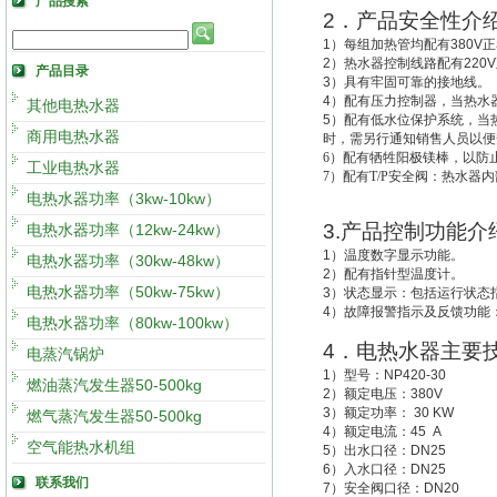
产品搜索
2
．产品安全性介
1
）每组加热管均配有
380V
正
2
）热水器控制线路配有
220V
产品目录
3
）具有牢固可靠的接地线。
4
）配有压力控制器，当热水
其他电热水器
5
）配有低水位保护系统，
当
商用电热水器
时，需另行通知销售人员以便
6
）配有牺牲阳极镁棒，以防
工业电热水器
7
）配有T/P安全阀：热水器
电热水器功率（3kw-10kw）
3.
产品控制功能介
电热水器功率（12kw-24kw）
1
）温度数字显示功能。
电热水器功率（30kw-48kw）
2
）配有指针型温度计。
电热水器功率（50kw-75kw）
3
）状态显示：包括运行状态
4
）故障报警指示及反馈功能
电热水器功率（80kw-100kw）
4
．电热水器主要
电蒸汽锅炉
1
）型号：
NP420-30
燃油蒸汽发生器50-500kg
2
）额定电压：
380V
3
）额定功率：
30 KW
燃气蒸汽发生器50-500kg
4
）额定电流：
45 A
空气能热水机组
5
）出水口径：
DN25
6
）入水口径：
DN25
联系我们
7
）安全阀口径：
DN20