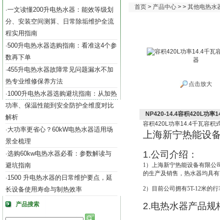
首页
>
产品中心
> >
其他电热水
一文读懂200升电热水器：能效等级划
·
分、安装空间测算、日常除垢维护全流
程实用指南
500升电热水器选购指南：看准这4个参
·
数再下单
455升电热水器故障常见问题漏水不加
·
热专业维修保养方法
点击放大
1000升电热水器选购避坑指南：从加热
·
功率、保温性能到安全防护全维度对比
NP420-14.4容积420L功
解析
容积
420L
功率
14.4
千瓦容积
大功率更省心？60kW电热水器适用场
·
上海新宁热能设
景全梳理
1.
公司介绍：
选购60kw电热水器必看：参数解读与
·
避坑指南
1
）上海新宁热能设备有限公
的生产及销售，热水器均具有IS
1500 升电热水器的日常维护要点，延
·
2
）目前公司拥有5T-12米的
长设备使用寿命与制热效率
产品搜索
2.
电热水器产品规