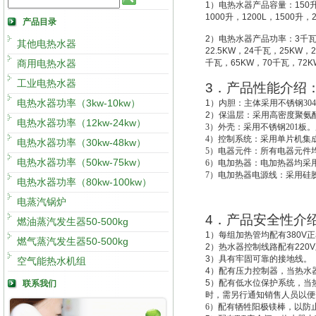
1
）电热水器产品容量：
150
1000
升
，
1200L
，
1500
升
，
产品目录
2
）电热水器产品功率：
3
千
其他电热水器
22.5KW
，
24
千瓦，
25KW
，
2
商用电热水器
千瓦，
65KW
，
70
千瓦，
72K
工业电热水器
3
．产品性能介绍
电热水器功率（3kw-10kw）
1
）
内胆：主体采用不锈钢30
2
）
保温层：采用高密度聚氨酯
电热水器功率（12kw-24kw）
3
）外壳：采用不锈钢201板。
4
）控制系统：采用单片机集成
电热水器功率（30kw-48kw）
5
）电器元件：所有电器元件
电热水器功率（50kw-75kw）
6
）电加热器：电加热器均采用
7
）电加热器电源线：采用硅
电热水器功率（80kw-100kw）
电蒸汽锅炉
4
．产品安全性介
燃油蒸汽发生器50-500kg
1
）每组加热管均配有
380V
正
燃气蒸汽发生器50-500kg
2
）热水器控制线路配有
220V
3
）具有牢固可靠的接地线。
空气能热水机组
4
）配有压力控制器，当热水
5
）配有低水位保护系统，
当
联系我们
时，需另行通知销售人员以便
6
）配有牺牲阳极镁棒，以防