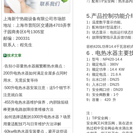
7
）配有T/P安全阀：热水器
5.
产品控制功能介
上海新宁热能设备有限公司市场部
1
）温度数字显示功能。
地址：上海市普陀区交通路4703弄李
2
）配有指针型温度计。
子园商务区6号1305室
3
）状态显示：包括运行状态
4
）故障报警指示及反馈功能
邮编：200331
联系人：程先生
容积
420L
功率
14.4
千瓦容积
6
．电热水器主要
技术文章
1
）型号：
NP420-14.4
2
）额定电压：
380V
告别小容量热水器频繁断热水痛点：
·
3
）额定功率：
14.4 KW
200升电热水器如何满足全屋多点同时
4
）额定电流：
21.6 A
5
）出水口径：
DN25
用水、无需反复等待
6
）入水口径：
DN25
500升电热水器安装注意：这5个细节不
·
7
）安全阀口径：
DN20
注意就白装
8
）安全阀数量：
1
个
9
）容量：
420
升
455升电热水器维护保养，内胆除垢镁
·
棒更换电路故障排查维修方法
注：
如何选择适配的1000升电热水器？场景
·
1
）
T/P
安全阀：
安全阀又叫
泄压阀
，装在进水
用量适配技巧与日常维护方法详解
热过程中安全阀会有水滴出来
60kw电热水器安装要点，避开这些误
·