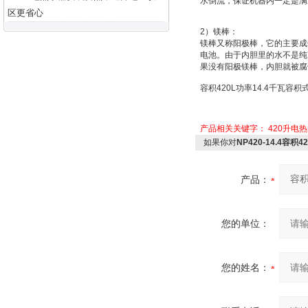
水倒流，保证机器内一定是满
区更省心
2
）
镁棒：
镁棒又称
阳极棒
，它的主要成
电池
。由于内胆里的水不是纯
果没有阳极镁棒，内胆就被腐
容积
420L
功率
14.4
千瓦容积
产品相关关键字：
420升电
如果你对
NP420-14.4容
产品：
您的单位：
您的姓名：