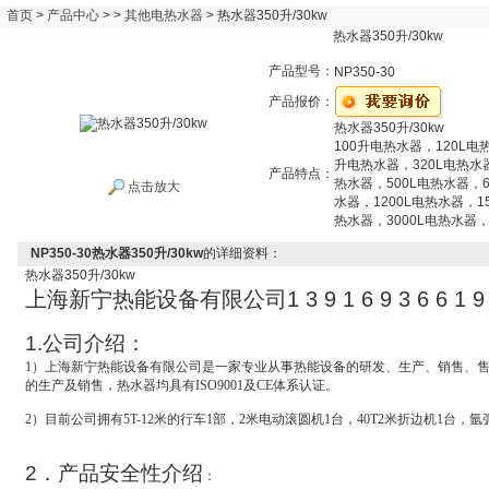
首页
>
产品中心
> >
其他电热水器
> 热水器350升/30kw
热水器350升/30kw
产品型号：
NP350-30
产品报价：
热水器350升/30kw
100升电热水器，120L电
升电热水器，320L电热水
产品特点：
热水器，500L电热水器，6
点击放大
水器，1200L电热水器，1
热水器，3000L电热水器，
NP350-30热水器350升/30kw
的详细资料：
热水器
350
升
/30kw
上海新宁热能设备有限公司
1 3 9 1 6 9 3 6 6 1 9
1.
公司介绍：
1
）上海新宁热能设备有限公司是一家专业从事热能设备的研发、生产、销售、
的生产及销售，热水器均具有ISO9001及CE体系认证。
2
）目前公司拥有5T-12米的行车1部，2米电动滚圆机1台，40T2米折边机1台，氩
2
．产品安全性介绍
：