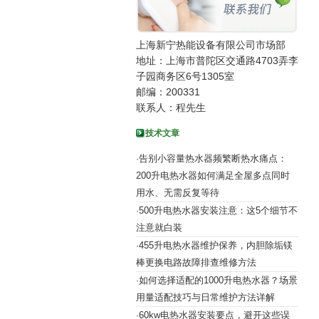
上海新宁热能设备有限公司市场部
地址：上海市普陀区交通路4703弄李
子园商务区6号1305室
邮编：200331
联系人：程先生
技术文章
告别小容量热水器频繁断热水痛点：
·
200升电热水器如何满足全屋多点同时
用水、无需反复等待
500升电热水器安装注意：这5个细节不
·
注意就白装
455升电热水器维护保养，内胆除垢镁
·
棒更换电路故障排查维修方法
如何选择适配的1000升电热水器？场景
·
用量适配技巧与日常维护方法详解
60kw电热水器安装要点，避开这些误
·