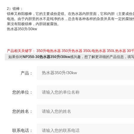
2
）
镁棒：
镁棒又称
阳极棒
，它的主要成份是镁。在热水器内胆里面，它和内胆（主要成份
电池
。由于内胆里的水不是纯净的水，总含有各种各样的杂质并具有一定的腐蚀
果没有阳极镁棒，内胆就被腐蚀。
热水器
350
升
/30kw
产品相关关键字：
350升电热水器
350升热水器
350L电热水器
350L热水器
30
如果你对
NP350-30热水器350升/30kw
感兴趣，想了解更详细的产品信息，填
产品：
您的单位：
您的姓名：
联系电话：