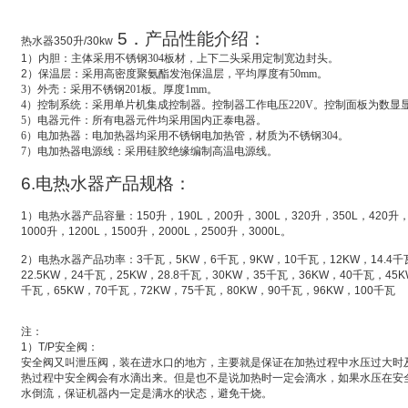
5
．产品性能介绍：
热水器
350
升
/30kw
1
）
内胆：主体采用不锈钢304板材，上下二头采用定制宽边封头。
2
）
保温层：采用高密度聚氨酯发泡保温层，平均厚度有50mm。
3
）外壳：采用不锈钢201板。厚度1mm。
4
）控制系统：采用单片机集成控制器。控制器工作电压220V。控制面板为数显
5
）电器元件：所有电器元件均采用国内正泰电器。
6
）电加热器：电加热器均采用不锈钢电加热管，材质为不锈钢304。
7
）电加热器电源线：采用硅胶绝缘编制高温电源线。
6.
电热水器产品规格：
1
）电热水器产品容量：
150
升
，
190L
，
200
升
，
300L
，
320
升
，
350L
，
420
升
1000
升
，
1200L
，
1500
升
，
2000L
，
2500
升
，
3000L
。
2
）电热水器产品功率：
3
千瓦，
5KW
，
6
千瓦，
9KW
，
10
千瓦，
12KW
，
14.4
千
22.5KW
，
24
千瓦，
25KW
，
28.8
千瓦，
30KW
，
35
千瓦，
36KW
，
40
千瓦，
45K
千瓦，
65KW
，
70
千瓦，
72KW
，
75
千瓦，
80KW
，
90
千瓦，
96KW
，
100
千瓦
注：
1
）
T/P
安全阀：
安全阀又叫
泄压阀
，装在进水口的地方，主要就是保证在加热过程中水压过大时
热过程中安全阀会有水滴出来。但是也不是说加热时一定会滴水，如果水压在安
水倒流，保证机器内一定是满水的状态，避免干烧。