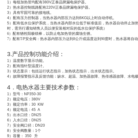
1
）每组加热管均配有
380V
正泰品牌漏电保护器。
2
）热水器控制线路配有
220V
正泰品牌漏电保护器。
3
）具有牢固可靠的接地线。
4
）配有压力控制器，当热水器内部压力达到
6KG
以上时自动停机。
5
）配有低水位保护系统，
当热水器内部水位低于标准值后，热水器自动停止加
时，需另行通知销售人员以便安装相对应的低水位保护系统）
6
）配有牺牲阳极镁棒，以防止电加热管的腐蚀生锈。
7
）配有T/P安全阀：热水器内部压力达到8公斤或温度达到90度时，热水器将自
3.
产品控制功能介绍：
1
）温度数字显示功能。
2
）配有指针型温度计。
3
）状态显示：包括运行状态指示，加热状态指示，出水状态指示。
4
）故障报警指示及反馈功能：缺水、超温、加热器故障、热传感器故障、水电
4
．电热水器主要技术参数：
1
）型号：
NP350-30
2
）额定电压：
380V
3
）额定功率：
30 KW
4
）额定电流：
45 A
5
）出水口径：
DN25
6
）入水口径：
DN25
7
）安全阀口径：
DN20
8
）安全阀数量：
1
个
9
）容量：
350
升