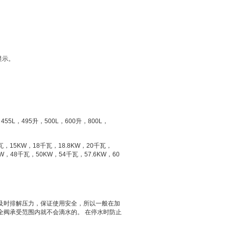
显示。
，
455L
，
495
升
，
500L
，
600
升
，
800L
，
瓦，
15KW
，
18
千瓦，
18.8KW
，
20
千瓦，
W
，
48
千瓦，
50KW
，
54
千瓦，
57.6KW
，
60
及时排解压力，保证使用安全，所以一般在加
全阀承受范围内就不会滴水的。
在停水时防止