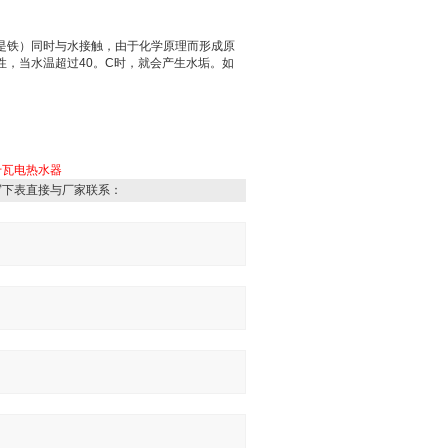
是铁）同时与水接触，由于化学原理而形成
原
性，当水温超过
40
。
C
时，就会产生水垢。如
千瓦电热水器
写下表直接与厂家联系：