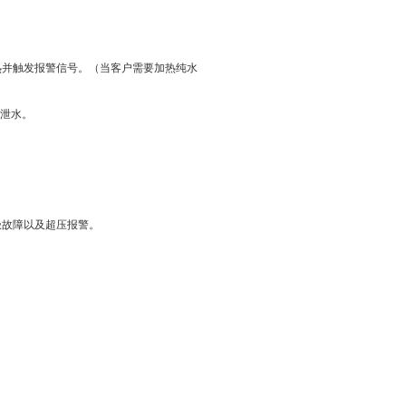
热并触发报警信号。（当客户需要加热纯水
动泄水。
极故障以及超压报警。