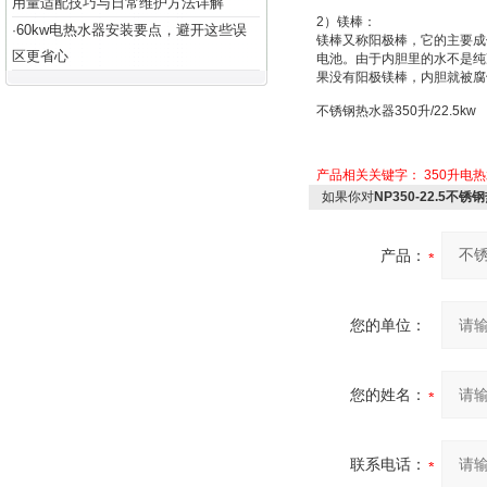
用量适配技巧与日常维护方法详解
2
）
镁棒：
60kw电热水器安装要点，避开这些误
·
镁棒又称
阳极棒
，它的主要成
区更省心
电池
。由于内胆里的水不是纯
果没有阳极镁棒，内胆就被腐
不锈钢热水器
350
升
/22.5kw
产品相关关键字：
350升电
如果你对
NP350-22.5不锈钢
产品：
您的单位：
您的姓名：
联系电话：