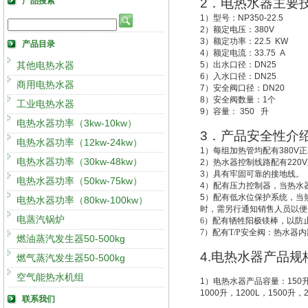
产品搜索
2
．电热水器主要
1
）型号：
NP350-22.5
2
）额定电压：
380V
3
）额定功率：
22.5 KW
产品目录
4
）额定电流：
33.75 A
其他电热水器
5
）出水口径：
DN25
6
）入水口径：
DN25
商用电热水器
7
）安全阀口径：
DN20
8
）安全阀数量：
1
个
工业电热水器
9
）容量：
350
升
电热水器功率（3kw-10kw）
3
．产品安全性介
电热水器功率（12kw-24kw）
1
）每组加热管均配有
380V
正
电热水器功率（30kw-48kw）
2
）热水器控制线路配有
220V
3
）具有牢固可靠的接地线。
电热水器功率（50kw-75kw）
4
）配有压力控制器，当热水
5
）配有低水位保护系统，
当
电热水器功率（80kw-100kw）
时，需另行通知销售人员以便
电蒸汽锅炉
6
）配有牺牲阳极镁棒，以防
7
）配有T/P安全阀：热水器
燃油蒸汽发生器50-500kg
4.
电热水器产品规
燃气蒸汽发生器50-500kg
空气能热水机组
1
）电热水器产品容量：
150
1000
升
，
1200L
，
1500
升
，
联系我们