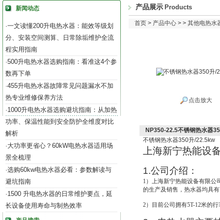
产品展示
Products
新闻动态
首页
>
产品中心
> >
其他电热水
一文读懂200升电热水器：能效等级划
·
分、安装空间测算、日常除垢维护全流
程实用指南
500升电热水器选购指南：看准这4个参
·
数再下单
455升电热水器故障常见问题漏水不加
·
热专业维修保养方法
点击放大
1000升电热水器选购避坑指南：从加热
·
功率、保温性能到安全防护全维度对比
NP350-22.5不锈钢热水器350
解析
不锈钢热水器
350
升
/22.5kw
大功率更省心？60kW电热水器适用场
·
上海新宁热能设
景全梳理
1.
公司介绍：
选购60kw电热水器必看：参数解读与
·
避坑指南
1
）上海新宁热能设备有限公
的生产及销售，热水器均具有IS
1500 升电热水器的日常维护要点，延
·
2
）目前公司拥有5T-12米的
长设备使用寿命与制热效率