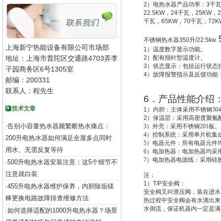
2
）电热水器产品功率：
3
千
22.5KW
，
24
千瓦，
25KW
，
2
千瓦，
65KW
，
70
千瓦，
72K
不锈钢热水器
350
升
/22.5kw
上海新宁热能设备有限公司市场部
1
）温度数字显示功能。
地址：上海市普陀区交通路4703弄李
2
）配有指针型温度计。
3
）状态显示：包括运行状态
子园商务区6号1305室
4
）故障报警指示及反馈功能
邮编：200331
联系人：程先生
6
．产品性能介绍
技术文章
1
）
内胆：主体采用不锈钢30
2
）
保温层：采用高密度聚氨酯
告别小容量热水器频繁断热水痛点：
·
3
）外壳：采用不锈钢201板。
4
）控制系统：采用单片机集成
200升电热水器如何满足全屋多点同时
5
）电器元件：所有电器元件
用水、无需反复等待
6
）电加热器：电加热器均采用
7
）电加热器电源线：采用硅
500升电热水器安装注意：这5个细节不
·
注意就白装
注：
1
）
T/P
安全阀：
455升电热水器维护保养，内胆除垢镁
·
安全阀又叫
泄压阀
，装在进水
棒更换电路故障排查维修方法
热过程中安全阀会有水滴出来
水倒流，保证机器内一定是满
如何选择适配的1000升电热水器？场景
·