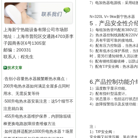
7
）电加热器电源线：采用硅
N=320L V= 9kw
新宁热水器
5
．产品安全性介
上海新宁热能设备有限公司市场部
1
）每组加热管均配有
380V
正
2
）热水器控制线路配有
220V
地址：上海市普陀区交通路4703弄李
3
）具有牢固可靠的接地线。
子园商务区6号1305室
4
）配有压力控制器，当热水
邮编：200331
5
）配有低水位保护系统，
当
时，需另行通知销售人员以便
联系人：程先生
6
）配有牺牲阳极镁棒，以防
7
）配有T/P安全阀：热水器
技术文章
告别小容量热水器频繁断热水痛点：
·
6.
产品控制功能介
200升电热水器如何满足全屋多点同时
1
）温度数字显示功能。
用水、无需反复等待
2
）配有指针型温度计。
3
）状态显示：包括运行状态
500升电热水器安装注意：这5个细节不
·
4
）故障报警指示及反馈功能
注意就白装
455升电热水器维护保养，内胆除垢镁
·
棒更换电路故障排查维修方法
注：
如何选择适配的1000升电热水器？场景
·
1
）
T/P
安全阀：
安全阀又叫
泄压阀
，装在进水