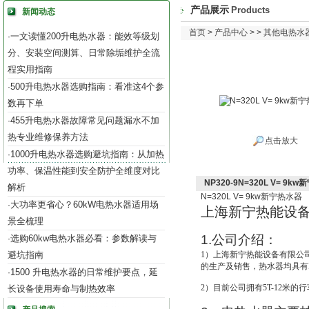
产品展示
Products
新闻动态
首页
>
产品中心
> >
其他电热水
一文读懂200升电热水器：能效等级划
·
分、安装空间测算、日常除垢维护全流
程实用指南
500升电热水器选购指南：看准这4个参
·
数再下单
455升电热水器故障常见问题漏水不加
·
热专业维修保养方法
点击放大
1000升电热水器选购避坑指南：从加热
·
功率、保温性能到安全防护全维度对比
NP320-9N=320L V= 9k
解析
N=320L V= 9kw
新宁热水器
大功率更省心？60kW电热水器适用场
·
上海新宁热能设
景全梳理
1.
公司介绍：
选购60kw电热水器必看：参数解读与
·
避坑指南
1
）上海新宁热能设备有限公
的生产及销售，热水器均具有IS
1500 升电热水器的日常维护要点，延
·
2
）目前公司拥有5T-12米的
长设备使用寿命与制热效率