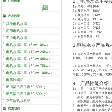
产品搜索
2
．电热水器主要
1
）型号：
NP320-9
2
）额定电压：
380V
3
）额定功率：
9 KW
产品目录
4
）额定电流：
13.5 A
其他电热水器
5
）出水口径：
DN25
6
）入水口径：
DN25
商用电热水器
7
）安全阀口径：
DN20
8
）安全阀数量：
1
个
工业电热水器
3.
电热水器产品规
电热水器功率（3kw-10kw）
电热水器功率（12kw-24kw）
1
）电热水器产品容量：
150
1000
升
，
1200L
，
1500
升
，
电热水器功率（30kw-48kw）
电热水器功率（50kw-75kw）
2
）电热水器产品功率：
3
千
22.5KW
，
24
千瓦，
25KW
，
2
电热水器功率（80kw-100kw）
千瓦，
65KW
，
70
千瓦，
72K
电蒸汽锅炉
4
．产品性能介绍
燃油蒸汽发生器50-500kg
1
）
内胆：主体采用不锈钢30
2
）
保温层：采用高密度聚氨酯
燃气蒸汽发生器50-500kg
3
）外壳：采用不锈钢201板。
空气能热水机组
4
）控制系统：采用单片机集成
5
）电器元件：所有电器元件
联系我们
6
）电加热器：电加热器均采用