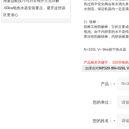
用量适配技巧与日常维护方法详解
热过程中安全阀会有水滴出来
60kw电热水器安装要点，避开这些误
·
水倒流，保证机器内一定是满
区更省心
2
）
镁棒：
镁棒又称
阳极棒
，它的主要成
电池
。由于内胆里的水不是纯
果没有阳极镁棒，内胆就被腐
N=320L V= 9kw
新宁热水器
产品相关关键字：
320升电
如果你对
NP320-9N=320L
产品：
您的单位：
您的姓名：