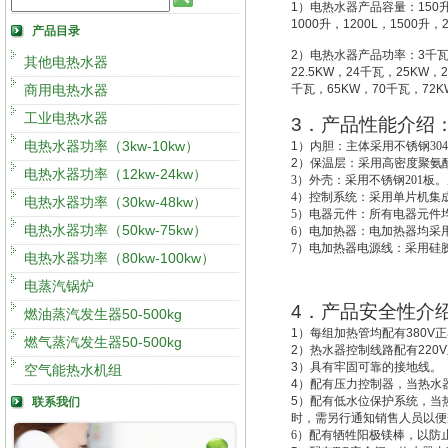
1
）电热水器产品容量：
150
1000
升
，
1200L
，
1500
升
，
产品目录
2
）电热水器产品功率：
3
千
其他电热水器
22.5KW
，
24
千瓦，
25KW
，
2
商用电热水器
千瓦，
65KW
，
70
千瓦，
72K
工业电热水器
3
．产品性能介绍
电热水器功率（3kw-10kw）
1
）
内胆：主体采用不锈钢30
2
）
保温层：采用高密度聚氨酯
电热水器功率（12kw-24kw）
3
）外壳：采用不锈钢201板。
4
）控制系统：采用单片机集成
电热水器功率（30kw-48kw）
5
）电器元件：所有电器元件
电热水器功率（50kw-75kw）
6
）电加热器：电加热器均采用
7
）电加热器电源线：采用硅
电热水器功率（80kw-100kw）
电蒸汽锅炉
4
．产品安全性介
燃油蒸汽发生器50-500kg
1
）每组加热管均配有
380V
正
燃气蒸汽发生器50-500kg
2
）热水器控制线路配有
220V
3
）具有牢固可靠的接地线。
空气能热水机组
4
）配有压力控制器，当热水
5
）配有低水位保护系统，
当
联系我们
时，需另行通知销售人员以便
6
）配有牺牲阳极镁棒，以防