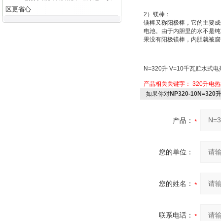
区更省心
2
）
镁棒：
镁棒又称
阳极棒
，它的主要成
电池
。由于内胆里的水不是纯
果没有阳极镁棒，内胆就被腐
N=320
升
V=10
千瓦贮水式电
产品相关关键字：
320升电
如果你对
NP320-10N=3
产品：
您的单位：
您的姓名：
联系电话：