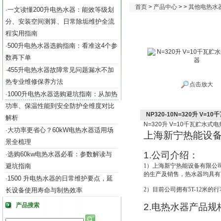
首页
>
产品中心
> >
其他电热水
一文读懂200升电热水器：能效等级划
·
分、安装空间测算、日常除垢维护全流
程实用指南
500升电热水器选购指南：看准这4个参
·
数再下单
455升电热水器故障常见问题漏水不加
·
热专业维修保养方法
点击放大
1000升电热水器选购避坑指南：从加热
·
功率、保温性能到安全防护全维度对比
NP320-10N=320升 V=
解析
N=320
升
V=10
千瓦贮水式电
大功率更省心？60kW电热水器适用场
·
上海新宁热能设
景全梳理
1.
公司介绍：
选购60kw电热水器必看：参数解读与
·
避坑指南
1
）上海新宁热能设备有限公
的生产及销售，热水器均具有IS
1500 升电热水器的日常维护要点，延
·
2
）目前公司拥有5T-12米的
长设备使用寿命与制热效率
产品搜索
2.
电热水器产品规