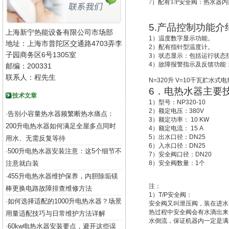
7
）配有T/P安全阀：热水器
5.
产品控制功能介
上海新宁热能设备有限公司市场部
1
）温度数字显示功能。
地址：上海市普陀区交通路4703弄李
2
）配有指针型温度计。
子园商务区6号1305室
3
）状态显示：包括运行状态
4
）故障报警指示及反馈功能
邮编：200331
联系人：程先生
N=320
升
V=10
千瓦贮水式电
6
．电热水器主要
技术文章
1
）型号：
NP320-10
2
）额定电压：
380V
告别小容量热水器频繁断热水痛点：
·
3
）额定功率：
10 KW
200升电热水器如何满足全屋多点同时
4
）额定电流：
15 A
5
）出水口径：
DN25
用水、无需反复等待
6
）入水口径：
DN25
500升电热水器安装注意：这5个细节不
·
7
）安全阀口径：
DN20
注意就白装
8
）安全阀数量：
1
个
455升电热水器维护保养，内胆除垢镁
·
注：
棒更换电路故障排查维修方法
1
）
T/P
安全阀：
如何选择适配的1000升电热水器？场景
·
安全阀又叫
泄压阀
，装在进水
热过程中安全阀会有水滴出来
用量适配技巧与日常维护方法详解
水倒流，保证机器内一定是满
60kw电热水器安装要点，避开这些误
·